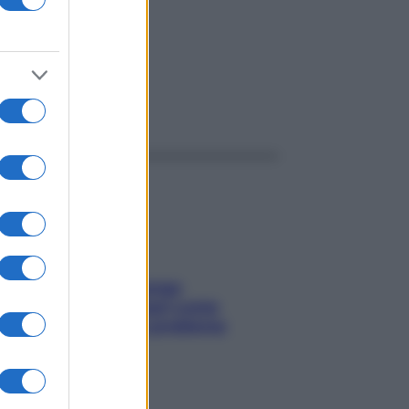
ggi anche
Capelli spezzati lungo
l’attaccatura? Scopri come
risolvere l’annoso problema