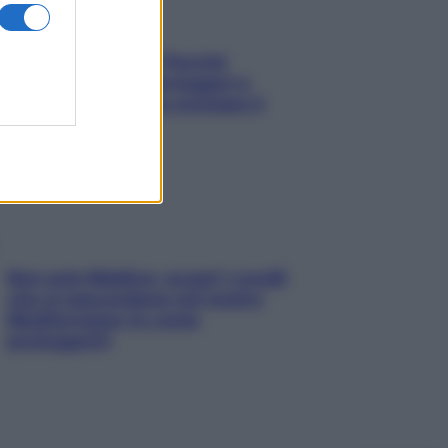
Fame dopo cena? Perché
succede e 6 snack leggeri e
appetitosi che non rovinano il
sonno
Non solo Maldive: scopri i coralli
che si nascondono nel nostro
Mediterraneo (e come
proteggerli)