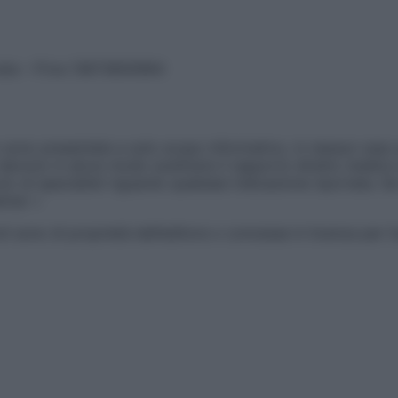
vata – P.Iva 13673600964
sono presentate a solo scopo informativo, in nessun caso p
devono in alcun modo sostituire il rapporto diretto medico-p
 di specialisti riguardo qualsiasi indicazione riportata. Se
aimer »
ticoli sono di proprietà dell’editore o concesse in licenza per 