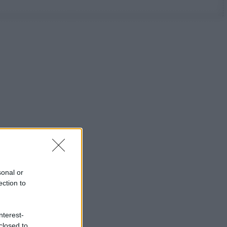
sonal or
ection to
nterest-
closed to