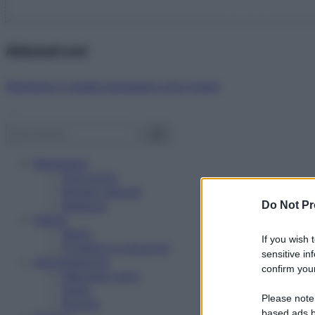
Abbonati ora!
Starbene ti regala benessere ogni mese!
Benessere
Psicologia
Rimedi naturali
Bellezza
Do Not Pr
Salute
News
If you wish 
Problemi e soluzioni
sensitive in
Alimentazione
confirm your
Mangiare sano
Diete
Please note
Ricette
based ads b