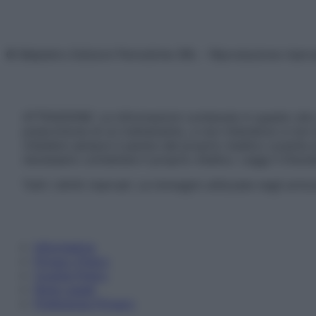
© Belpietro Edizioni Periodiche SRL – Riproduzione riser
ATTENZIONE: Le informazioni contenute in questo sito 
prescrizione di un trattamento, e non intendono e non 
chiedere sempre il parere del proprio medico curante e/o
necessario contattare il proprio medico. Leggi il Discl
Tutti i diritti riservati. Le immagini utilizzate negli ar
Informativa
Privacy Policy
Cookie Policy
Note Legali
Preferenze Privacy