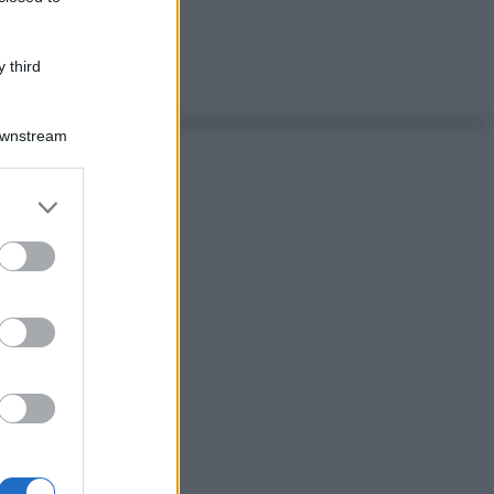
 third
Downstream
er and store
to grant or
ed purposes