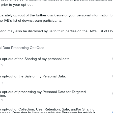
 prior to your opt-out.
rately opt-out of the further disclosure of your personal information by
he IAB’s list of downstream participants.
tion may also be disclosed by us to third parties on the IAB’s List of 
 that may further disclose it to other third parties.
 that this website/app uses one or more Google services and may gath
l Data Processing Opt Outs
including but not limited to your visit or usage behaviour. You may click 
 to Google and its third-party tags to use your data for below specifi
o opt-out of the Sharing of my personal data.
ogle consent section.
In
o opt-out of the Sale of my Personal Data.
In
to opt-out of processing my Personal Data for Targeted
ing.
In
o opt-out of Collection, Use, Retention, Sale, and/or Sharing
ersonal Data that Is Unrelated with the Purposes for which it