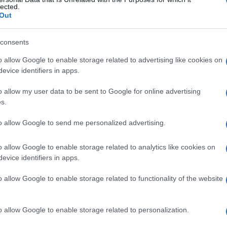
ismo
lected.
Out
consents
Le
o allow Google to enable storage related to advertising like cookies on
evice identifiers in apps.
ti preferite
o allow my user data to be sent to Google for online advertising
s.
to allow Google to send me personalized advertising.
o allow Google to enable storage related to analytics like cookies on
alla (pesce della famiglia Tetraodontidae) non
evice identifiers in apps.
ici includono
fremito
della
lingua
e delle
labbra
,
 salivazione, debolezza muscolare, paralisi
o allow Google to enable storage related to functionality of the website
tetraodontossismo,
intossicazione
da fuga,
o allow Google to enable storage related to personalization.