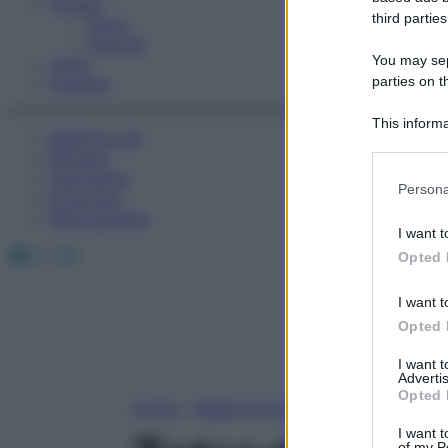
Fitness
third parties
Sport
Esercizi
You may sepa
Video
parties on t
Podcast
This informa
Medicina AZ
Participants
Farmaci
Calcolatori
Please note
Persona
Oroscopo
information 
Abbonamenti
deny consent
I want t
in below Go
Facebook
X
Instagram
Opted 
I want t
Opted 
I want 
Advertis
Opted 
Home
»
Medicina A-Z
I want t
of my P