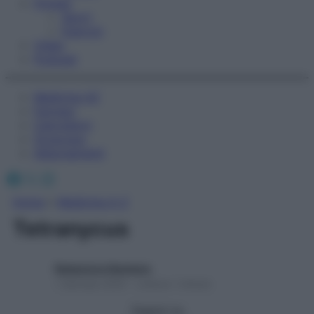
Fitness
Sport
Esercizi
Video
Podcast
Medicina AZ
Farmaci
Calcolatori
Oroscopo
Abbonamenti
Facebook
X
Instagram
Home
»
Medicina A-Z
Tetranycus
Redazione Starbene
1 Gennaio 2025 – Lettura 1 minuto
Seguici su