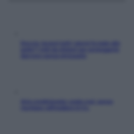
Doccia, lavarsi tutti i giorni fa male alla
pelle? I miti da sfatare per proteggerla
davvero senza stressarla
Aria condizionata: usala così, senza
rischiare raffreddore & Co.