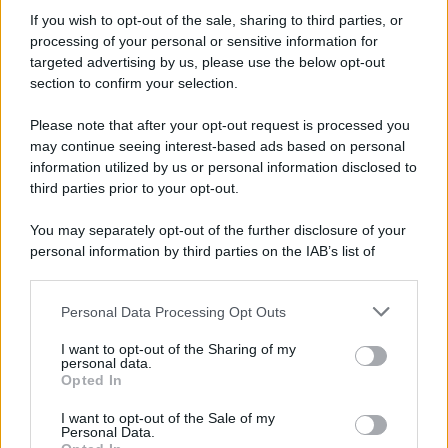
Informativa
Privacy Policy
If you wish to opt-out of the sale, sharing to third parties, or
Cookie Policy
processing of your personal or sensitive information for
Note Legali
targeted advertising by us, please use the below opt-out
Preferenze Privacy
section to confirm your selection.
Please note that after your opt-out request is processed you
may continue seeing interest-based ads based on personal
information utilized by us or personal information disclosed to
third parties prior to your opt-out.
You may separately opt-out of the further disclosure of your
personal information by third parties on the IAB’s list of
downstream participants.
Personal Data Processing Opt Outs
This information may also be disclosed by us to third parties
on the IAB’s List of Downstream Participants that may further
I want to opt-out of the Sharing of my
disclose it to other third parties.
personal data.
Opted In
Please note that this website/app uses one or more Google
services and may gather and store information including but
I want to opt-out of the Sale of my
Personal Data.
not limited to your visit or usage behaviour. You may click to