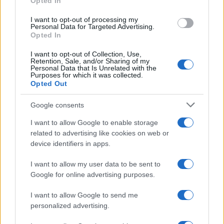
Opted In
grant or deny consent to Google and its third-party tags to
use your data for below specified purposes in below Google
I want to opt-out of processing my
consent section.
Personal Data for Targeted Advertising.
Opted In
I want to opt-out of Collection, Use,
Retention, Sale, and/or Sharing of my
Personal Data that Is Unrelated with the
Purposes for which it was collected.
Opted Out
Google consents
I want to allow Google to enable storage
related to advertising like cookies on web or
device identifiers in apps.
I want to allow my user data to be sent to
Google for online advertising purposes.
I want to allow Google to send me
personalized advertising.