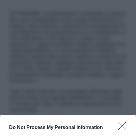
ATTENZIONE: Le informazioni contenute in questo
sito sono presentate a solo scopo informativo, in
nessun caso possono costituire la formulazione di
una diagnosi o la prescrizione di un trattamento, e
non intendono e non devono in alcun modo
sostituire il rapporto diretto medico-paziente o la
visita specialistica. Si raccomanda di chiedere
sempre il parere del proprio medico curante e/o di
specialisti riguardo qualsiasi indicazione riportata.
Se si hanno dubbi o quesiti sull’uso di un farmaco
è necessario contattare il proprio medico. Leggi il
Disclaimer »
Tutti i diritti riservati. Le immagini utilizzate negli
articoli sono di proprietà dell’editore o concesse
in licenza per l’uso. È vietata la riproduzione non
autorizzata.
Do Not Process My Personal Information