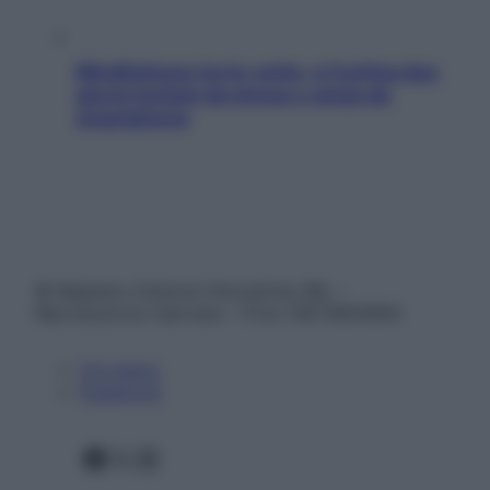
Mindfulness tra le vette: a Cortina due
giorni lontani da stress e ansia da
smartphone
© Belpietro Edizioni Periodiche SRL –
Riproduzione riservata – P.Iva 13673600964
Chi siamo
Pubblicità
Facebook
X
Instagram