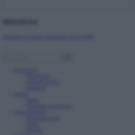
Abbonati ora!
Starbene ti regala benessere ogni mese!
Benessere
Psicologia
Rimedi naturali
Bellezza
Salute
News
Problemi e soluzioni
Alimentazione
Mangiare sano
Diete
Ricette