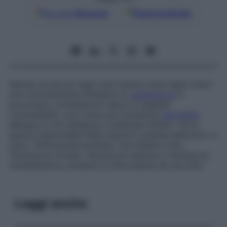
Google
Discover
Fonti preferite
Genere di piccoli ragni (noti anche come ragni rossi)
che comunemente infestano la
vegetazione
e
provocano considerevoli danni ai vegetali
commestibili, così come una transitoria
dermatite
allergica a chi manipola il materiale infetto. Tra le
specie responsabili delle reazioni cutanee dell’uomo ci
sono:
Tetranycus
montensis
, che infesta il lino,
Tetranycus urticae, Tetranycus telarius
e
Tetranycus
molestissimus,
presenti su altre piante da raccolta.
Leggi anche