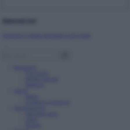
Abbonati ora!
Starbene ti regala benessere ogni mese!
Benessere
Psicologia
Rimedi naturali
Bellezza
Salute
News
Problemi e soluzioni
Alimentazione
Mangiare sano
Diete
Ricette