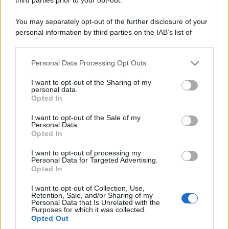
You may separately opt-out of the further disclosure of your
personal information by third parties on the IAB’s list of
downstream participants.
Personal Data Processing Opt Outs
This information may also be disclosed by us to third parties
on the IAB’s List of Downstream Participants that may further
I want to opt-out of the Sharing of my
disclose it to other third parties.
personal data.
Opted In
Please note that this website/app uses one or more Google
services and may gather and store information including but
I want to opt-out of the Sale of my
Personal Data.
not limited to your visit or usage behaviour. You may click to
Opted In
grant or deny consent to Google and its third-party tags to
use your data for below specified purposes in below Google
I want to opt-out of processing my
consent section.
Personal Data for Targeted Advertising.
Opted In
I want to opt-out of Collection, Use,
Retention, Sale, and/or Sharing of my
Personal Data that Is Unrelated with the
Purposes for which it was collected.
Opted Out