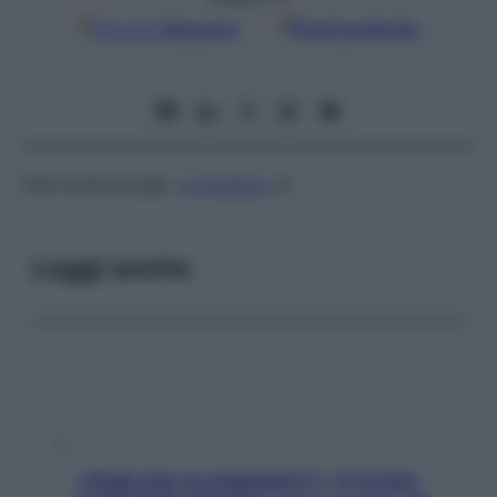
Google
Discover
Fonti preferite
Vedi Eisenmenger,
complesso
di
Leggi anche
«Oggi che se magnamo?»: 4 ricette