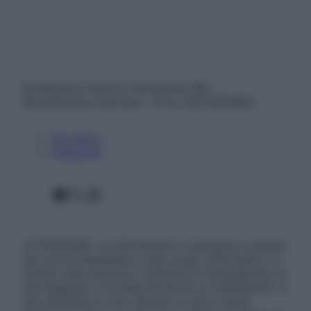
© Belpietro Edizioni Periodiche SRL –
Riproduzione riservata – P.Iva 13673600964
Chi siamo
Pubblicità
Facebook
X
Instagram
ATTENZIONE: Le informazioni contenute in questo
sito sono presentate a solo scopo informativo, in
nessun caso possono costituire la formulazione di
una diagnosi o la prescrizione di un trattamento, e
non intendono e non devono in alcun modo