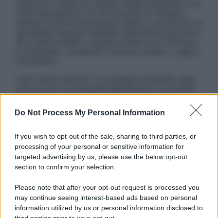
sostituire il rapporto diretto medico-paziente o la
visita specialistica. Si raccomanda di chiedere
sempre il parere del proprio medico curante e/o di
specialisti riguardo qualsiasi indicazione riportata.
Se si hanno dubbi o quesiti sull’uso di un farmaco
è necessario contattare il proprio medico. Leggi il
Disclaimer »
Tutti i diritti riservati. Le immagini utilizzate negli
articoli sono di proprietà dell’editore o concesse
in licenza per l’uso. È vietata la riproduzione non
autorizzata.
Do Not Process My Personal Information
If you wish to opt-out of the sale, sharing to third parties, or
processing of your personal or sensitive information for
Informativa
targeted advertising by us, please use the below opt-out
Privacy Policy
section to confirm your selection.
Cookie Policy
Note Legali
Please note that after your opt-out request is processed you
Preferenze Privacy
may continue seeing interest-based ads based on personal
information utilized by us or personal information disclosed to
third parties prior to your opt-out.