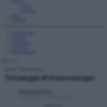
Fitness
Sport
Esercizi
Video
Podcast
Medicina AZ
Farmaci
Calcolatori
Oroscopo
Abbonamenti
Facebook
X
Instagram
Home
»
Medicina A-Z
Tetralogia di Eisenmenger
Redazione Starbene
1 Gennaio 2025 – Lettura 1 minuto
Seguici su