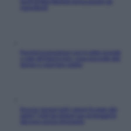
facili di Max Mariola senza pesare gli
ingredienti
Perché la pressione con il caldo scende
e sale all’improvviso: cosa succede alle
donne e cosa fare subito
Doccia, lavarsi tutti i giorni fa male alla
pelle? I miti da sfatare per proteggerla
davvero senza stressarla