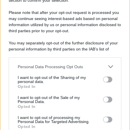
Note Legali
section to confirm your selection.
Preferenze Privacy
Please note that after your opt-out request is processed you
may continue seeing interest-based ads based on personal
information utilized by us or personal information disclosed to
third parties prior to your opt-out.
You may separately opt-out of the further disclosure of your
personal information by third parties on the IAB’s list of
downstream participants.
Personal Data Processing Opt Outs
This information may also be disclosed by us to third parties
on the IAB’s List of Downstream Participants that may further
I want to opt-out of the Sharing of my
disclose it to other third parties.
personal data.
Opted In
Please note that this website/app uses one or more Google
services and may gather and store information including but
I want to opt-out of the Sale of my
Personal Data.
not limited to your visit or usage behaviour. You may click to
Opted In
grant or deny consent to Google and its third-party tags to
use your data for below specified purposes in below Google
I want to opt-out of processing my
consent section.
Personal Data for Targeted Advertising.
Opted In