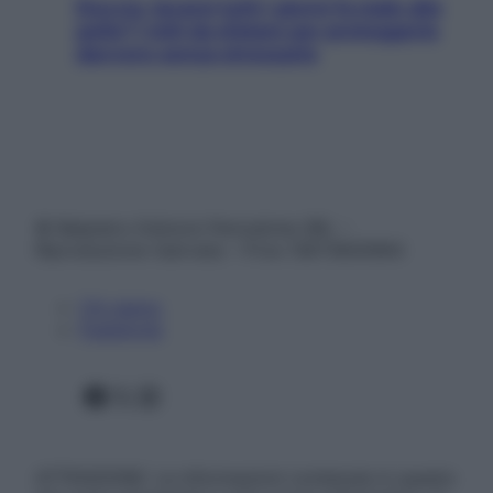
Doccia, lavarsi tutti i giorni fa male alla
pelle? I miti da sfatare per proteggerla
davvero senza stressarla
© Belpietro Edizioni Periodiche SRL –
Riproduzione riservata – P.Iva 13673600964
Chi siamo
Pubblicità
Facebook
X
Instagram
ATTENZIONE: Le informazioni contenute in questo