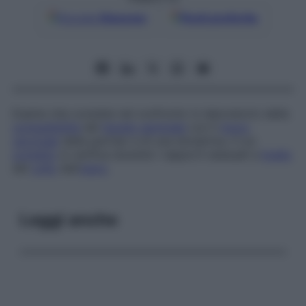
Google
Discover
Fonti preferite
Esame che consiste nel confronto in laboratorio della
compatibilità
del
liquido seminale
con il
muco
cervicale
della partner e di una donatrice, il cui
contatto
si verifica durante i rapporti sessuali a
livello
del
collo
dell’
utero
.
Leggi anche