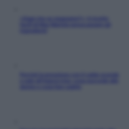
«Oggi che se magnamo?»: 4 ricette
facili di Max Mariola senza pesare gli
ingredienti
Perché la pressione con il caldo scende
e sale all’improvviso: cosa succede alle
donne e cosa fare subito