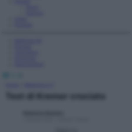
Fitness
Sport
Esercizi
Video
Podcast
Medicina AZ
Farmaci
Calcolatori
Oroscopo
Abbonamenti
Facebook
X
Instagram
Home
»
Medicina A-Z
Test di Kremer crociato
Redazione Starbene
1 Gennaio 2025 – Lettura 1 minuto
Seguici su