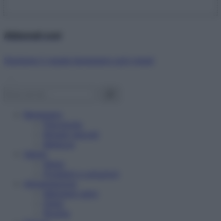
Abbonati ora!
Starbene ti regala benessere ogni mese!
Benessere
Psicologia
Rimedi naturali
Bellezza
Salute
News
Problemi e soluzioni
Alimentazione
Mangiare sano
Diete
Ricette