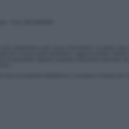
vata – P.Iva 13673600964
sono presentate a solo scopo informativo, in nessun caso p
devono in alcun modo sostituire il rapporto diretto medico-p
 di specialisti riguardo qualsiasi indicazione riportata. Se
aimer »
ticoli sono di proprietà dell’editore o concesse in licenza per 