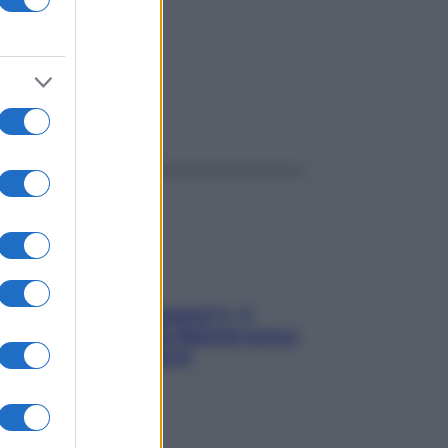
ggi anche
«Oggi che se magnamo?»: 4
ricette facili di Max Mariola senza
pesare gli ingredienti