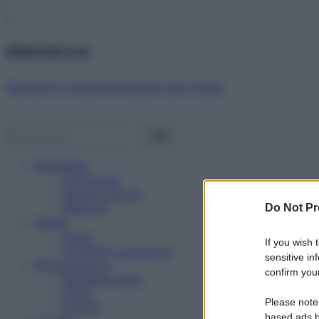
Abbonati ora!
Starbene ti regala benessere ogni mese!
Benessere
Psicologia
Rimedi naturali
Bellezza
Do Not Pr
Salute
News
If you wish 
Problemi e soluzioni
sensitive in
Alimentazione
confirm your
Mangiare sano
Diete
Please note
Ricette
based ads b