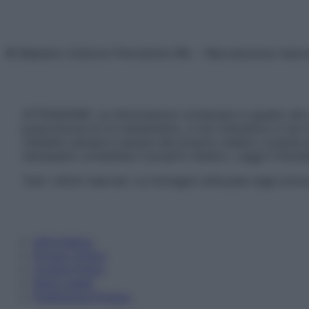
© Belpietro Edizioni Periodiche SRL – Riproduzione riser
ATTENZIONE: Le informazioni contenute in questo sito 
prescrizione di un trattamento, e non intendono e non 
chiedere sempre il parere del proprio medico curante e/o
necessario contattare il proprio medico. Leggi il Discl
Tutti i diritti riservati. Le immagini utilizzate negli ar
Informativa
Privacy Policy
Cookie Policy
Note Legali
Preferenze Privacy