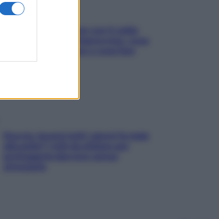
Perché la pressione con il caldo
scende e sale all’improvviso: cosa
succede alle donne e cosa fare
subito
Doccia, lavarsi tutti i giorni fa male
alla pelle? I miti da sfatare per
proteggerla davvero senza
stressarla