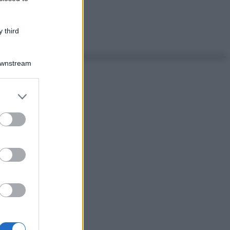
 third
Downstream
er and store
to grant or
ed purposes