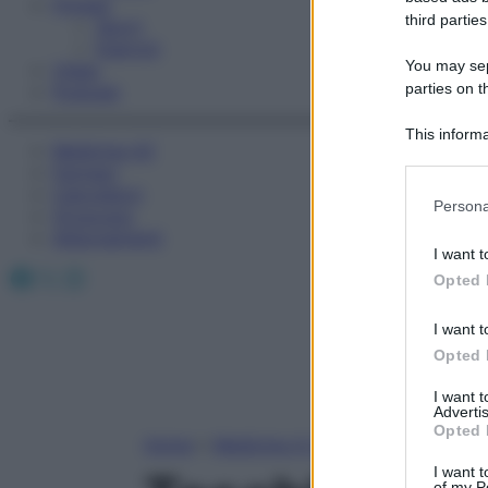
Fitness
third parties
Sport
Esercizi
You may sepa
Video
parties on t
Podcast
This informa
Medicina AZ
Participants
Farmaci
Calcolatori
Please note
Persona
Oroscopo
information 
Abbonamenti
deny consent
I want t
in below Go
Facebook
X
Instagram
Opted 
I want t
Opted 
I want 
Advertis
Opted 
Home
»
Medicina A-Z
I want t
of my P