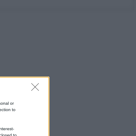
sonal or
ection to
nterest-
closed to