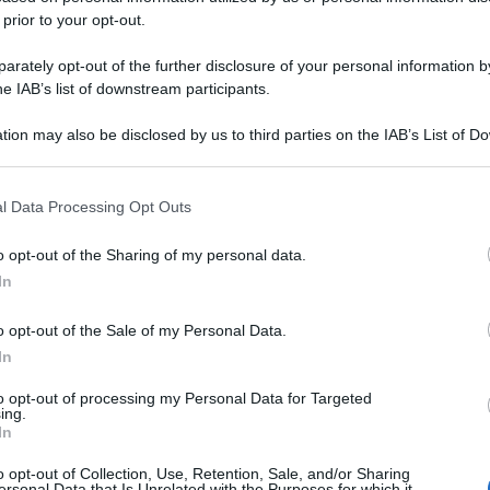
 prior to your opt-out.
rately opt-out of the further disclosure of your personal information by
he IAB’s list of downstream participants.
tion may also be disclosed by us to third parties on the IAB’s List of 
 that may further disclose it to other third parties.
 that this website/app uses one or more Google services and may gath
l Data Processing Opt Outs
including but not limited to your visit or usage behaviour. You may click 
 to Google and its third-party tags to use your data for below specifi
o opt-out of the Sharing of my personal data.
ogle consent section.
In
o opt-out of the Sale of my Personal Data.
In
to opt-out of processing my Personal Data for Targeted
ing.
In
o opt-out of Collection, Use, Retention, Sale, and/or Sharing
ersonal Data that Is Unrelated with the Purposes for which it