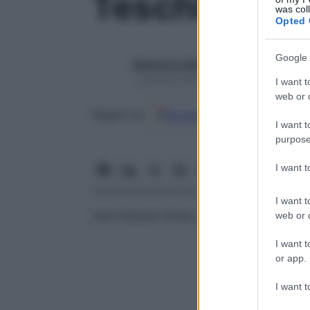
Teschler-Nic
was col
Opted 
Google 
Redazione Starbene
1 Gennaio 2025 – Lettura 1 minuto
I want t
web or d
Google
Discover
Fon
Seguici su
I want t
purpose
I want 
I want t
Vedi Pallister-Killian,
sindrome
di
web or d
I want t
or app.
I want t