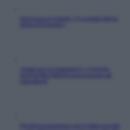
Sicurezza al volante: i 5 consigli dell’ex
pilota di Formula 1
«Oggi che se magnamo?»: 4 ricette
facili di Max Mariola senza pesare gli
ingredienti
Perché la pressione con il caldo scende