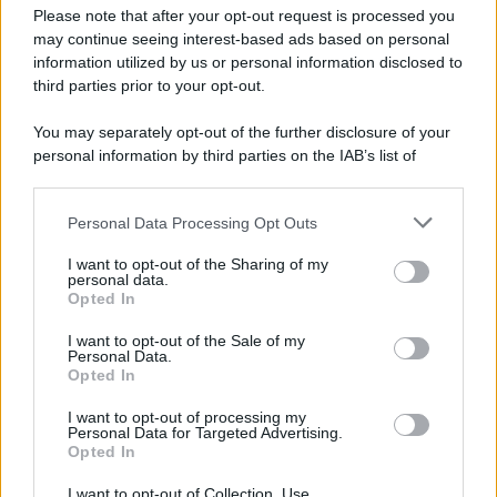
Preferenze Privacy
Please note that after your opt-out request is processed you
may continue seeing interest-based ads based on personal
information utilized by us or personal information disclosed to
third parties prior to your opt-out.
You may separately opt-out of the further disclosure of your
personal information by third parties on the IAB’s list of
downstream participants.
Personal Data Processing Opt Outs
This information may also be disclosed by us to third parties
on the IAB’s List of Downstream Participants that may further
I want to opt-out of the Sharing of my
disclose it to other third parties.
personal data.
Opted In
Please note that this website/app uses one or more Google
services and may gather and store information including but
I want to opt-out of the Sale of my
Personal Data.
not limited to your visit or usage behaviour. You may click to
Opted In
grant or deny consent to Google and its third-party tags to
use your data for below specified purposes in below Google
I want to opt-out of processing my
consent section.
Personal Data for Targeted Advertising.
Opted In
I want to opt-out of Collection, Use,