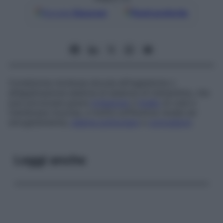
Google
Discover
Fonti preferite
Condizione morbosa dovuta all’ingestione o
all’applicazione esterna di essenza di trementina, che
può provocare grave
irritazione
a
livello
di cute e
membrane mucose, e inoltre sofferenza renale ed
emoglobinemia,
edema polmonare
e
convulsioni
.
Leggi anche