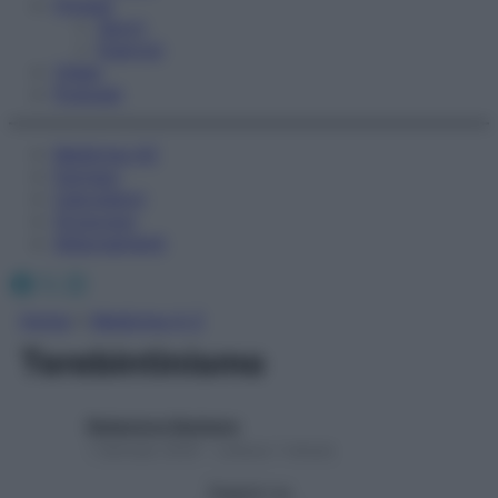
Fitness
Sport
Esercizi
Video
Podcast
Medicina AZ
Farmaci
Calcolatori
Oroscopo
Abbonamenti
Facebook
X
Instagram
Home
»
Medicina A-Z
Terebintinismo
Redazione Starbene
1 Gennaio 2025 – Lettura 1 minuto
Seguici su