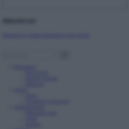
Abbonati ora!
Starbene ti regala benessere ogni mese!
Benessere
Psicologia
Rimedi naturali
Bellezza
Salute
News
Problemi e soluzioni
Alimentazione
Mangiare sano
Diete
Ricette