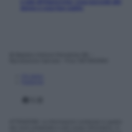
e sale all’improvviso: cosa succede alle
donne e cosa fare subito
© Belpietro Edizioni Periodiche SRL –
Riproduzione riservata – P.Iva 13673600964
Chi siamo
Pubblicità
Facebook
X
Instagram
ATTENZIONE: Le informazioni contenute in questo
sito sono presentate a solo scopo informativo, in