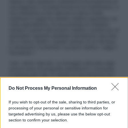
nessun caso possono costituire la formulazione di
una diagnosi o la prescrizione di un trattamento, e
non intendono e non devono in alcun modo
sostituire il rapporto diretto medico-paziente o la
visita specialistica. Si raccomanda di chiedere
sempre il parere del proprio medico curante e/o di
specialisti riguardo qualsiasi indicazione riportata.
Se si hanno dubbi o quesiti sull’uso di un farmaco
è necessario contattare il proprio medico. Leggi il
Disclaimer »
Tutti i diritti riservati. Le immagini utilizzate negli
articoli sono di proprietà dell’editore o concesse
in licenza per l’uso. È vietata la riproduzione non
autorizzata.
Do Not Process My Personal Information
If you wish to opt-out of the sale, sharing to third parties, or
Informativa
processing of your personal or sensitive information for
Privacy Policy
targeted advertising by us, please use the below opt-out
Cookie Policy
section to confirm your selection.
Note Legali