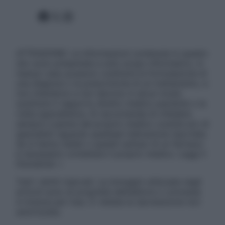
Facebook
X
Instagram
ATTENZIONE: Le informazioni contenute in questo
sito sono presentate a solo scopo informativo, in
nessun caso possono costituire la formulazione di
una diagnosi o la prescrizione di un trattamento, e
non intendono e non devono in alcun modo
sostituire il rapporto diretto medico-paziente o la
visita specialistica. Si raccomanda di chiedere
sempre il parere del proprio medico curante e/o di
specialisti riguardo qualsiasi indicazione riportata.
Se si hanno dubbi o quesiti sull’uso di un farmaco
è necessario contattare il proprio medico. Leggi il
Disclaimer »
Tutti i diritti riservati. Le immagini utilizzate negli
articoli sono di proprietà dell’editore o concesse
in licenza per l’uso. È vietata la riproduzione non
autorizzata.