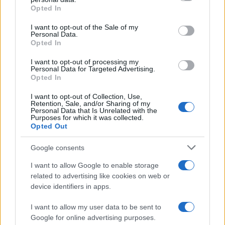
Opted In
Please note that this website/app uses one or more Google
services and may gather and store information including but
I want to opt-out of the Sale of my
Personal Data.
not limited to your visit or usage behaviour. You may click to
Opted In
grant or deny consent to Google and its third-party tags to
use your data for below specified purposes in below Google
I want to opt-out of processing my
consent section.
Personal Data for Targeted Advertising.
Opted In
I want to opt-out of Collection, Use,
Retention, Sale, and/or Sharing of my
Personal Data that Is Unrelated with the
Purposes for which it was collected.
Opted Out
Google consents
I want to allow Google to enable storage
related to advertising like cookies on web or
device identifiers in apps.
I want to allow my user data to be sent to
Google for online advertising purposes.