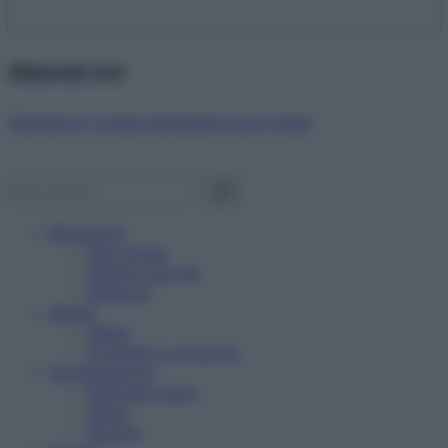
Abbonati ora!
Starbene ti regala benessere ogni mese!
Benessere
Psicologia
Rimedi naturali
Bellezza
Salute
News
Problemi e soluzioni
Alimentazione
Mangiare sano
Diete
Ricette