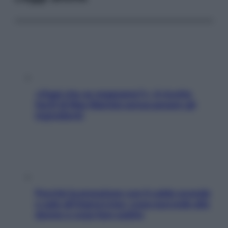
«Oggi che se magnamo?»: 4 ricette
facili di Max Mariola senza pesare gli
ingredienti
Perché la pressione con il caldo scende
e sale all’improvviso: cosa succede alle
donne e cosa fare subito