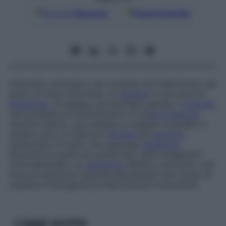
Google
Discover
Fonti preferite
Intervento chirurgico che consiste nel trasformare, dal
punto di vista funzionale, un
tendine
in una sorta di
legamento
. Si esegue una tenodesi quando il
muscolo
che presiede al funzionamento di un’
articolazione
diventa inattivo, per esempio in seguito a paralisi: a
questo punto si utilizza il
tendine
del
muscolo
paralizzato in modo che opponga
resistenza
all’azione di quelli non paralizzati, detti antagonisti
(che esercitano, sul
segmento
dell’arto coinvolto, una
forza di direzione opposta alla paralisi) allo scopo di
impedire l’insorgenza di deformazioni irreversibili.
Leggi anche