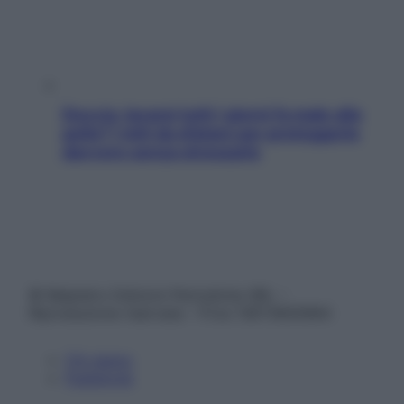
Doccia, lavarsi tutti i giorni fa male alla
pelle? I miti da sfatare per proteggerla
davvero senza stressarla
© Belpietro Edizioni Periodiche SRL –
Riproduzione riservata – P.Iva 13673600964
Chi siamo
Pubblicità