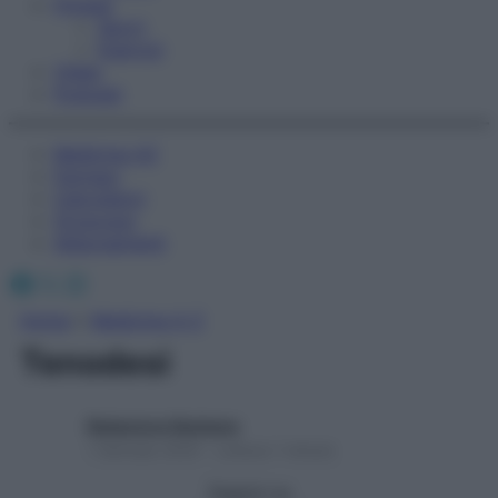
Fitness
Sport
Esercizi
Video
Podcast
Medicina AZ
Farmaci
Calcolatori
Oroscopo
Abbonamenti
Facebook
X
Instagram
Home
»
Medicina A-Z
Tenodesi
Redazione Starbene
1 Gennaio 2025 – Lettura 1 minuto
Seguici su