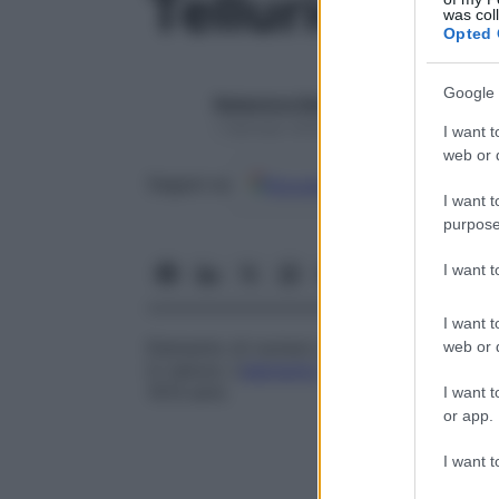
Tellurio
was col
Opted 
Google 
Redazione Starbene
1 Gennaio 2025 – Lettura 1 minuto
I want t
web or d
Google
Discover
Fon
Seguici su
I want t
purpose
I want 
I want t
Elemento di numero atomico 52 e di peso a
web or d
in natura. L’
elemento
naturale presenta ott
1013 anni.
I want t
or app.
I want t