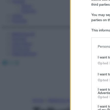
Fitness
third parties
Sport
Esercizi
You may sepa
Video
parties on t
Podcast
This informa
Medicina AZ
Participants
Farmaci
Calcolatori
Please note
Persona
Oroscopo
information 
Abbonamenti
deny consent
I want t
in below Go
Facebook
X
Instagram
Opted 
I want t
Opted 
I want 
Advertis
Opted 
Home
»
Medicina A-Z
I want t
of my P