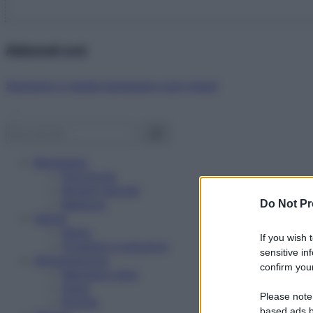
Abbonati ora!
Starbene ti regala benessere ogni mese!
Benessere
Psicologia
Rimedi naturali
Bellezza
Do Not Pr
Salute
News
If you wish 
Problemi e soluzioni
sensitive in
Alimentazione
confirm your
Mangiare sano
Diete
Please note
Ricette
based ads b