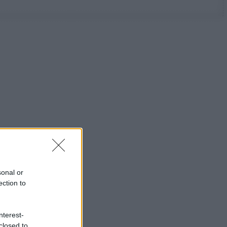
sonal or
ection to
nterest-
closed to