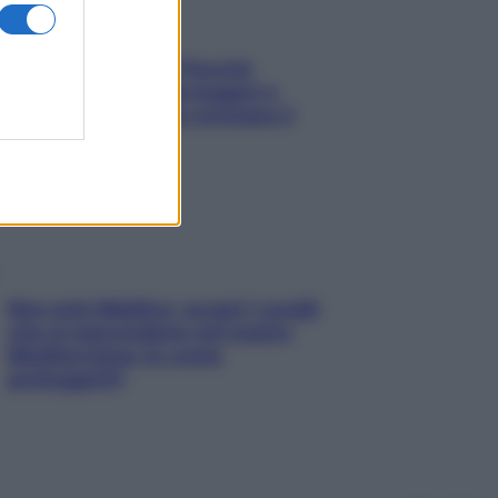
Fame dopo cena? Perché
succede e 6 snack leggeri e
appetitosi che non rovinano il
sonno
Non solo Maldive: scopri i coralli
che si nascondono nel nostro
Mediterraneo (e come
proteggerli)