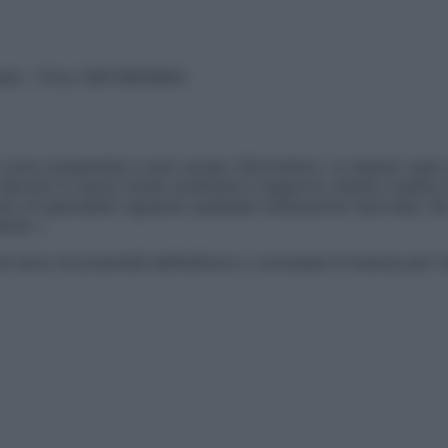
vata – P.Iva 13673600964
sono presentate a solo scopo informativo, in nessun caso p
devono in alcun modo sostituire il rapporto diretto medico-p
 di specialisti riguardo qualsiasi indicazione riportata. Se
aimer »
ticoli sono di proprietà dell’editore o concesse in licenza per 