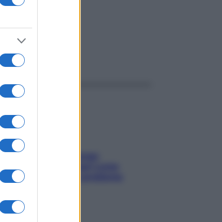
ggi anche
Capelli spezzati lungo
l’attaccatura? Scopri come
risolvere l’annoso problema