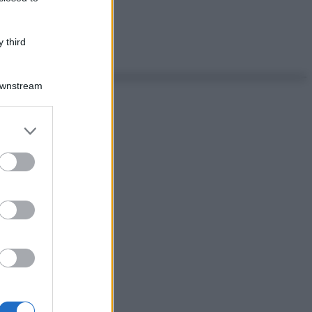
 third
Downstream
er and store
to grant or
ed purposes