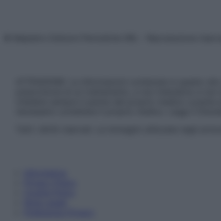
© Belpietro Edizioni Periodiche SRL – Riproduzione riser
ATTENZIONE: Le informazioni contenute in questo sito 
prescrizione di un trattamento, e non intendono e non 
chiedere sempre il parere del proprio medico curante e/o
necessario contattare il proprio medico. Leggi il Discl
Tutti i diritti riservati. Le immagini utilizzate negli ar
Informativa
Privacy Policy
Cookie Policy
Note Legali
Preferenze Privacy