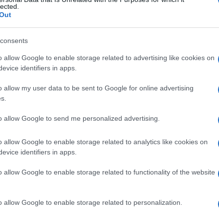
lected.
Out
consents
Le
o allow Google to enable storage related to advertising like cookies on
evice identifiers in apps.
ti preferite
o allow my user data to be sent to Google for online advertising
s.
to allow Google to send me personalized advertising.
o allow Google to enable storage related to analytics like cookies on
tomico 127,60. Si tratta di un metallo friabile, raro
evice identifiers in apps.
o isotopi di cui uno instabile con una emivita di 1,2 ×
o allow Google to enable storage related to functionality of the website
o allow Google to enable storage related to personalization.