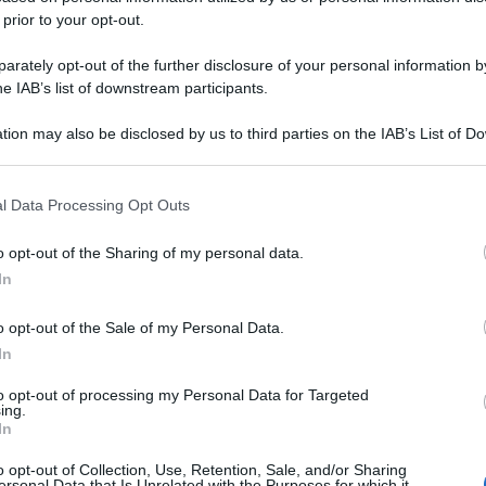
 prior to your opt-out.
rately opt-out of the further disclosure of your personal information by
he IAB’s list of downstream participants.
tion may also be disclosed by us to third parties on the IAB’s List of 
 that may further disclose it to other third parties.
 that this website/app uses one or more Google services and may gath
l Data Processing Opt Outs
including but not limited to your visit or usage behaviour. You may click 
 to Google and its third-party tags to use your data for below specifi
o opt-out of the Sharing of my personal data.
ogle consent section.
In
o opt-out of the Sale of my Personal Data.
In
to opt-out of processing my Personal Data for Targeted
ing.
In
o opt-out of Collection, Use, Retention, Sale, and/or Sharing
ersonal Data that Is Unrelated with the Purposes for which it