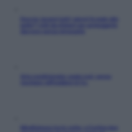
Doccia, lavarsi tutti i giorni fa male alla
pelle? I miti da sfatare per proteggerla
davvero senza stressarla
Aria condizionata: usala così, senza
rischiare raffreddore & Co.
Mindfulness tra le vette: a Cortina due