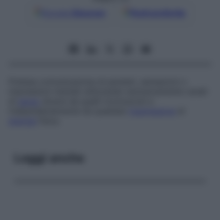
Google
Discover
Fonti preferite
Pretesa comunicazione di pensieri, sensazioni o
impressioni mentali utilizzando esclusivamente canali
di
senso
diversi da quelli riconosciuti e
indipendentemente da qualsiasi
trasmissione
di
energia
fisica.
Leggi anche