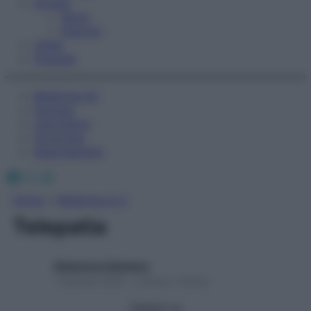
Fitness
Sport
Esercizi
Video
Podcast
Medicina AZ
Farmaci
Calcolatori
Oroscopo
Abbonamenti
Facebook
X
Instagram
Home
»
Medicina A-Z
Telepatia
Redazione Starbene
1 Gennaio 2025 – Lettura 1 minuto
Seguici su