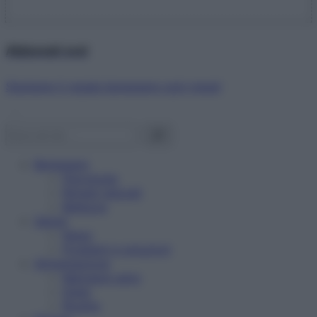
Abbonati ora!
Starbene ti regala benessere ogni mese!
Benessere
Psicologia
Rimedi naturali
Bellezza
Salute
News
Problemi e soluzioni
Alimentazione
Mangiare sano
Diete
Ricette