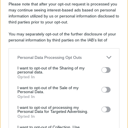
Preferenze Privacy
Please note that after your opt-out request is processed you
may continue seeing interest-based ads based on personal
information utilized by us or personal information disclosed to
third parties prior to your opt-out.
You may separately opt-out of the further disclosure of your
personal information by third parties on the IAB’s list of
downstream participants.
Personal Data Processing Opt Outs
This information may also be disclosed by us to third parties
on the IAB’s List of Downstream Participants that may further
I want to opt-out of the Sharing of my
disclose it to other third parties.
personal data.
Opted In
Please note that this website/app uses one or more Google
services and may gather and store information including but
I want to opt-out of the Sale of my
Personal Data.
not limited to your visit or usage behaviour. You may click to
Opted In
grant or deny consent to Google and its third-party tags to
use your data for below specified purposes in below Google
I want to opt-out of processing my
consent section.
Personal Data for Targeted Advertising.
Opted In
I want to opt-out of Collection, Use,