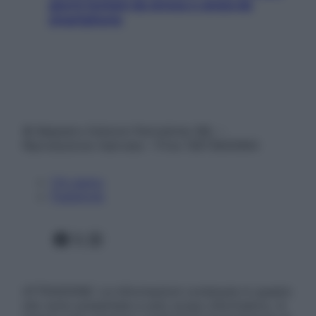
giorni lontani da stress e ansia da
smartphone
© Belpietro Edizioni Periodiche SRL –
Riproduzione riservata – P.Iva 13673600964
Chi siamo
Pubblicità
Facebook
X
Instagram
ATTENZIONE: Le informazioni contenute in questo
sito sono presentate a solo scopo informativo, in