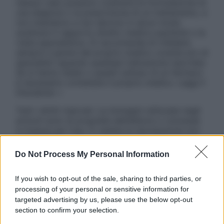
nessun caso possono costituire la formulazione di
una diagnosi o la prescrizione di un trattamento, e
non intendono e non devono in alcun modo
sostituire il rapporto diretto medico-paziente o la
visita specialistica. Si raccomanda di chiedere
sempre il parere del proprio medico curante e/o di
specialisti riguardo qualsiasi indicazione riportata.
Se si hanno dubbi o quesiti sull’uso di un farmaco
è necessario contattare il proprio medico. Leggi il
Disclaimer »
Tutti i diritti riservati. Le immagini utilizzate negli
articoli sono di proprietà dell’editore o concesse
in licenza per l’uso. È vietata la riproduzione non
autorizzata.
Do Not Process My Personal Information
If you wish to opt-out of the sale, sharing to third parties, or
Informativa
processing of your personal or sensitive information for
Privacy Policy
targeted advertising by us, please use the below opt-out
Cookie Policy
section to confirm your selection.
Note Legali