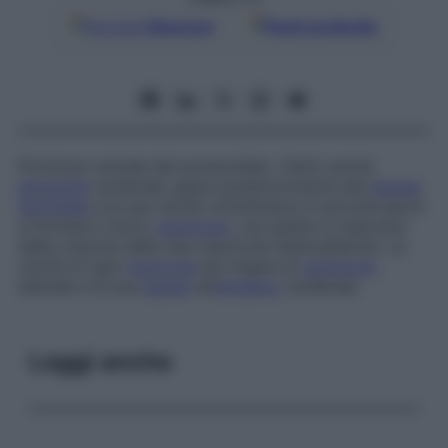
Google
Discover
Fonti preferite
Porzione rostrale del proencefalo. Detto anche
estremità
cerebrale, giace posteriormente alla
lamina
terminale
e la sua cavità contribuisce in piccola parte
a formare il terzo
ventricolo
, ma questo è nascosto
dalla crescita delle due vescicole telencefaliche. La
cavità di ogni
vescicola
dà origine al
ventricolo
laterale e la sua
parete
all’
emisfero
cerebrale.
Leggi anche