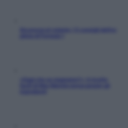
Sicurezza al volante: i 5 consigli dell’ex
pilota di Formula 1
«Oggi che se magnamo?»: 4 ricette
facili di Max Mariola senza pesare gli
ingredienti