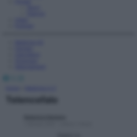
Fitness
Sport
Esercizi
Video
Podcast
Medicina AZ
Farmaci
Calcolatori
Oroscopo
Abbonamenti
Facebook
X
Instagram
Home
»
Medicina A-Z
Telencefalo
Redazione Starbene
1 Gennaio 2025 – Lettura 1 minuto
Seguici su