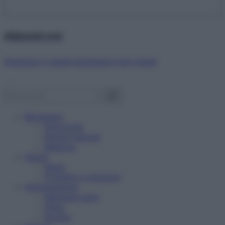
Abbonati ora!
Starbene ti regala benessere ogni mese!
Benessere
Psicologia
Rimedi naturali
Bellezza
Salute
News
Problemi e soluzioni
Alimentazione
Mangiare sano
Diete
Ricette