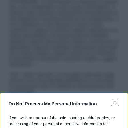
ATTENZIONE: Le informazioni contenute in questo
sito sono presentate a solo scopo informativo, in
nessun caso possono costituire la formulazione di
una diagnosi o la prescrizione di un trattamento, e
non intendono e non devono in alcun modo
sostituire il rapporto diretto medico-paziente o la
visita specialistica. Si raccomanda di chiedere
sempre il parere del proprio medico curante e/o di
specialisti riguardo qualsiasi indicazione riportata.
Se si hanno dubbi o quesiti sull’uso di un farmaco
è necessario contattare il proprio medico. Leggi il
Disclaimer »
Tutti i diritti riservati. Le immagini utilizzate negli
articoli sono di proprietà dell’editore o concesse
in licenza per l’uso. È vietata la riproduzione non
autorizzata.
Do Not Process My Personal Information
Informativa
If you wish to opt-out of the sale, sharing to third parties, or
Privacy Policy
processing of your personal or sensitive information for