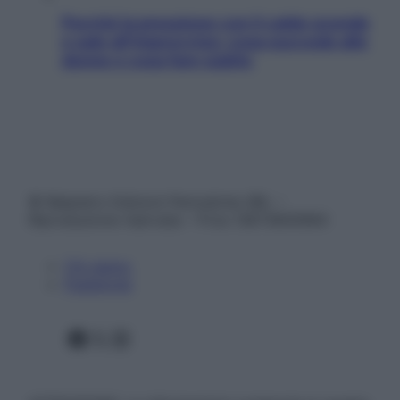
Perché la pressione con il caldo scende
e sale all’improvviso: cosa succede alle
donne e cosa fare subito
© Belpietro Edizioni Periodiche SRL –
Riproduzione riservata – P.Iva 13673600964
Chi siamo
Pubblicità
Facebook
X
Instagram