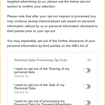
Cookie Policy
targeted advertising by us, please use the below opt-out
Note Legali
section to confirm your selection.
Preferenze Privacy
Please note that after your opt-out request is processed you
may continue seeing interest-based ads based on personal
information utilized by us or personal information disclosed to
third parties prior to your opt-out.
You may separately opt-out of the further disclosure of your
personal information by third parties on the IAB’s list of
downstream participants.
Personal Data Processing Opt Outs
This information may also be disclosed by us to third parties
on the IAB’s List of Downstream Participants that may further
I want to opt-out of the Sharing of my
disclose it to other third parties.
personal data.
Opted In
Please note that this website/app uses one or more Google
services and may gather and store information including but
I want to opt-out of the Sale of my
Personal Data.
not limited to your visit or usage behaviour. You may click to
Opted In
grant or deny consent to Google and its third-party tags to
use your data for below specified purposes in below Google
I want to opt-out of processing my
consent section.
Personal Data for Targeted Advertising.