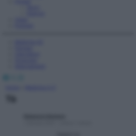
Fitness
Sport
Esercizi
Video
Podcast
Medicina AZ
Farmaci
Calcolatori
Oroscopo
Abbonamenti
Facebook
X
Instagram
Home
»
Medicina A-Z
Tè
Redazione Starbene
1 Gennaio 2025 – Lettura 1 minuto
Seguici su