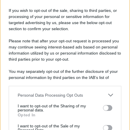
Informativa
Privacy Policy
If you wish to opt-out of the sale, sharing to third parties, or
Cookie Policy
processing of your personal or sensitive information for
Note Legali
targeted advertising by us, please use the below opt-out
Preferenze Privacy
section to confirm your selection.
Please note that after your opt-out request is processed you
may continue seeing interest-based ads based on personal
information utilized by us or personal information disclosed to
third parties prior to your opt-out.
You may separately opt-out of the further disclosure of your
personal information by third parties on the IAB’s list of
downstream participants.
Personal Data Processing Opt Outs
This information may also be disclosed by us to third parties
on the IAB’s List of Downstream Participants that may further
I want to opt-out of the Sharing of my
disclose it to other third parties.
personal data.
Opted In
Please note that this website/app uses one or more Google
services and may gather and store information including but
I want to opt-out of the Sale of my