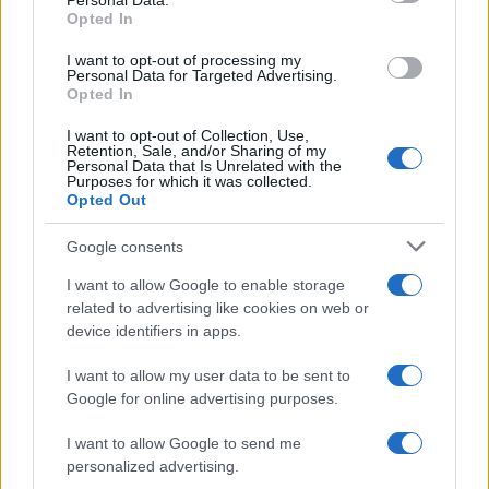
Personal Data.
not limited to your visit or usage behaviour. You may click to
Opted In
grant or deny consent to Google and its third-party tags to
use your data for below specified purposes in below Google
I want to opt-out of processing my
consent section.
Personal Data for Targeted Advertising.
Opted In
I want to opt-out of Collection, Use,
Retention, Sale, and/or Sharing of my
Personal Data that Is Unrelated with the
Purposes for which it was collected.
Opted Out
Google consents
I want to allow Google to enable storage
related to advertising like cookies on web or
device identifiers in apps.
I want to allow my user data to be sent to
Google for online advertising purposes.
I want to allow Google to send me
personalized advertising.