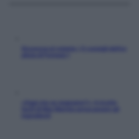
Sicurezza al volante: i 5 consigli dell’ex
pilota di Formula 1
«Oggi che se magnamo?»: 4 ricette
facili di Max Mariola senza pesare gli
ingredienti