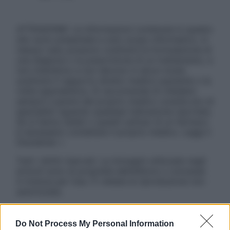
ATTENZIONE: Le informazioni contenute in questo
sito sono presentate a solo scopo informativo, in
nessun caso possono costituire la formulazione di
una diagnosi o la prescrizione di un trattamento, e
non intendono e non devono in alcun modo
sostituire il rapporto diretto medico-paziente o la
visita specialistica. Si raccomanda di chiedere
sempre il parere del proprio medico curante e/o di
specialisti riguardo qualsiasi indicazione riportata.
Se si hanno dubbi o quesiti sull’uso di un farmaco
è necessario contattare il proprio medico. Leggi il
Disclaimer »
Tutti i diritti riservati. Le immagini utilizzate negli
articoli sono di proprietà dell’editore o concesse
in licenza per l’uso. È vietata la riproduzione non
autorizzata.
Do Not Process My Personal Information