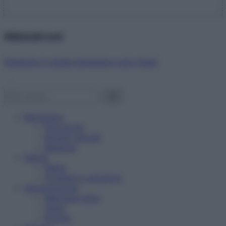
Abbonati ora!
Starbene ti regala benessere ogni mese!
Benessere
Psicologia
Rimedi naturali
Bellezza
Salute
News
Problemi e soluzioni
Alimentazione
Mangiare sano
Diete
Ricette