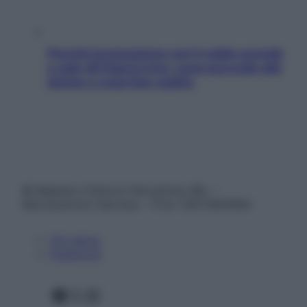
Perché la pressione con il caldo scende
e sale all’improvviso: cosa succede alle
donne e cosa fare subito
© Belpietro Edizioni Periodiche SRL –
Riproduzione riservata – P.Iva 13673600964
Chi siamo
Pubblicità
Facebook
X
Instagram