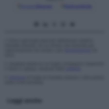
Google
Discover
Fonti preferite
1. Cime e germogli essiccati dell’arbusto asiatico
Camellia sinensis.
Se ne ottiene una bevanda per
vaporizzazione (tè verde) o per
fermentazione
(tè
nero).
2. Qualsiasi pianta le cui foglie contengono terpenoidi
o fenoli e, spesso, alcaloidi della
caffeina
.
3.
Infusione
di foglie di Camelia sinensis o altra pianta
usata come bevanda.
Leggi anche