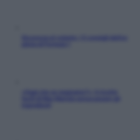
Sicurezza al volante: i 5 consigli dell’ex
pilota di Formula 1
«Oggi che se magnamo?»: 4 ricette
facili di Max Mariola senza pesare gli
ingredienti