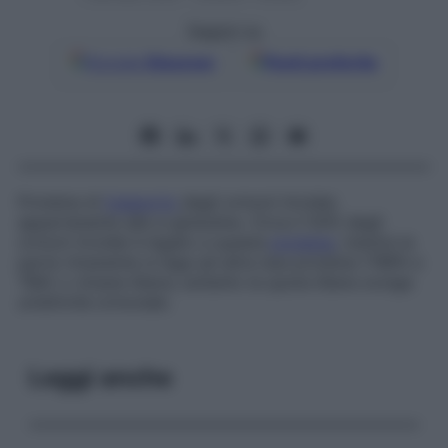
Seguici su
Google
Discover
Fonti preferite
Proteina di
trasporto
degli ormoni tiroidei,
appartenente alle a-globuline. Circa il 50% degli
ormoni tiroidei è legato a questa
proteina
, mentre la
parte rimanente si lega ad altre due proteine (TBPA e
TBA) o rimane libera; soltanto la quota libera svolge
un’attività ormonale.
Leggi anche