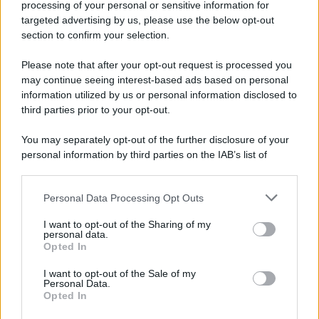
processing of your personal or sensitive information for
Cookie Policy
targeted advertising by us, please use the below opt-out
Note Legali
section to confirm your selection.
Preferenze Privacy
Please note that after your opt-out request is processed you
may continue seeing interest-based ads based on personal
information utilized by us or personal information disclosed to
third parties prior to your opt-out.
You may separately opt-out of the further disclosure of your
personal information by third parties on the IAB’s list of
downstream participants.
Personal Data Processing Opt Outs
This information may also be disclosed by us to third parties
on the IAB’s List of Downstream Participants that may further
I want to opt-out of the Sharing of my
disclose it to other third parties.
personal data.
Opted In
Please note that this website/app uses one or more Google
services and may gather and store information including but
I want to opt-out of the Sale of my
Personal Data.
not limited to your visit or usage behaviour. You may click to
Opted In
grant or deny consent to Google and its third-party tags to
use your data for below specified purposes in below Google