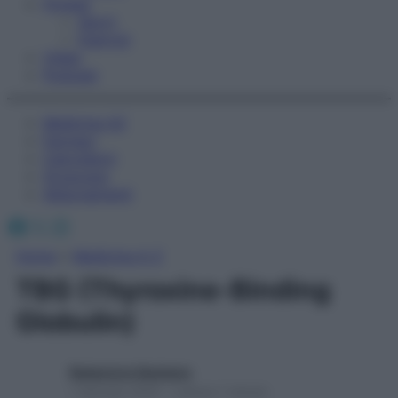
Fitness
Sport
Esercizi
Video
Podcast
Medicina AZ
Farmaci
Calcolatori
Oroscopo
Abbonamenti
Facebook
X
Instagram
Home
»
Medicina A-Z
TBG (Thyroxine-Binding
Globulin)
Redazione Starbene
1 Gennaio 2025 – Lettura 1 minuto