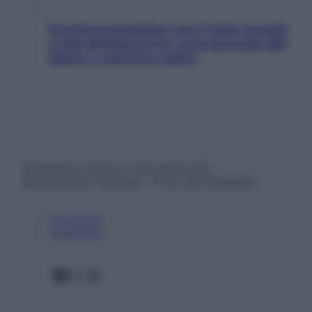
Perché la pressione con il caldo scende
e sale all’improvviso: cosa succede alle
donne e cosa fare subito
© Belpietro Edizioni Periodiche SRL –
Riproduzione riservata – P.Iva 13673600964
Chi siamo
Pubblicità
Facebook
X
Instagram