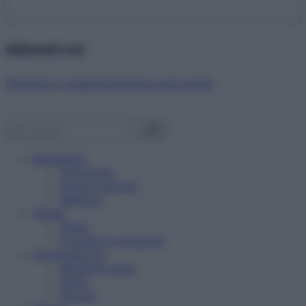
Abbonati ora!
Starbene ti regala benessere ogni mese!
Benessere
Psicologia
Rimedi naturali
Bellezza
Salute
News
Problemi e soluzioni
Alimentazione
Mangiare sano
Diete
Ricette