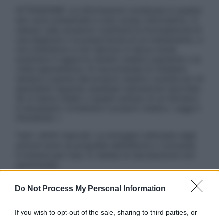
ATTENZIONE: Le informazioni contenute in questo
sito sono presentate a solo scopo informativo, in
nessun caso possono costituire la formulazione di
una diagnosi o la prescrizione di un trattamento, e
non intendono e non devono in alcun modo
sostituire il rapporto diretto medico-paziente o la
visita specialistica. Si raccomanda di chiedere
sempre il parere del proprio medico curante e/o di
specialisti riguardo qualsiasi indicazione riportata.
Se si hanno dubbi o quesiti sull’uso di un farmaco
è necessario contattare il proprio medico. Leggi il
Disclaimer »
Tutti i diritti riservati. Le immagini utilizzate negli
articoli sono di proprietà dell’editore o concesse
in licenza per l’uso. È vietata la riproduzione non
autorizzata.
Do Not Process My Personal Information
Informativa
If you wish to opt-out of the sale, sharing to third parties, or
Privacy Policy