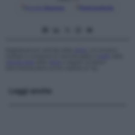
Google
Discover
Fonti preferite
Degenerazione centrale della
retina
, con erosioni
multiple e comparsa di macchie gialle a
livello
della
macula lutea
della
retina
a seguito di lesioni
ateromatose,
detta anche
malattia di Tay.
Leggi anche