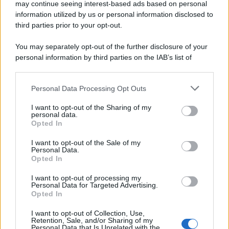
may continue seeing interest-based ads based on personal
information utilized by us or personal information disclosed to
third parties prior to your opt-out.
You may separately opt-out of the further disclosure of your
personal information by third parties on the IAB’s list of
downstream participants.
Personal Data Processing Opt Outs
This information may also be disclosed by us to third parties
on the IAB’s List of Downstream Participants that may further
I want to opt-out of the Sharing of my
disclose it to other third parties.
personal data.
Opted In
Please note that this website/app uses one or more Google
services and may gather and store information including but
I want to opt-out of the Sale of my
Personal Data.
not limited to your visit or usage behaviour. You may click to
Opted In
grant or deny consent to Google and its third-party tags to
use your data for below specified purposes in below Google
I want to opt-out of processing my
consent section.
Personal Data for Targeted Advertising.
Opted In
I want to opt-out of Collection, Use,
Retention, Sale, and/or Sharing of my
Personal Data that Is Unrelated with the