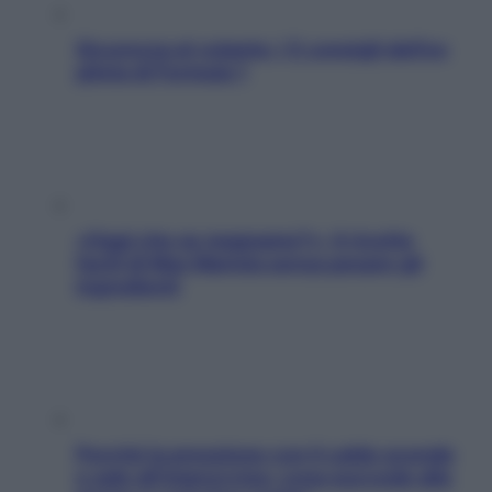
Sicurezza al volante: i 5 consigli dell’ex
pilota di Formula 1
«Oggi che se magnamo?»: 4 ricette
facili di Max Mariola senza pesare gli
ingredienti
Perché la pressione con il caldo scende
e sale all’improvviso: cosa succede alle