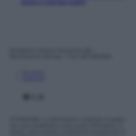
donne e cosa fare subito
© Belpietro Edizioni Periodiche SRL –
Riproduzione riservata – P.Iva 13673600964
Chi siamo
Pubblicità
Facebook
X
Instagram
ATTENZIONE: Le informazioni contenute in questo
sito sono presentate a solo scopo informativo, in
nessun caso possono costituire la formulazione di