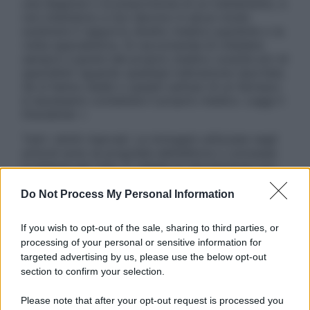
una diagnosi o la prescrizione di un trattamento, e
non intendono e non devono in alcun modo
sostituire il rapporto diretto medico-paziente o la
visita specialistica. Si raccomanda di chiedere
sempre il parere del proprio medico curante e/o di
specialisti riguardo qualsiasi indicazione riportata.
Se si hanno dubbi o quesiti sull’uso di un farmaco
è necessario contattare il proprio medico. Leggi il
Disclaimer »
Tutti i diritti riservati. Le immagini utilizzate negli
articoli sono di proprietà dell’editore o concesse
in licenza per l’uso. È vietata la riproduzione non
autorizzata.
Do Not Process My Personal Information
If you wish to opt-out of the sale, sharing to third parties, or
Informativa
processing of your personal or sensitive information for
Privacy Policy
targeted advertising by us, please use the below opt-out
Cookie Policy
section to confirm your selection.
Note Legali
Preferenze Privacy
Please note that after your opt-out request is processed you