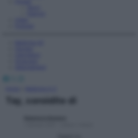
Fitness
Sport
Esercizi
Video
Podcast
Medicina AZ
Farmaci
Calcolatori
Oroscopo
Abbonamenti
Facebook
X
Instagram
Home
»
Medicina A-Z
Tay, coroidite di
Redazione Starbene
1 Gennaio 2025 – Lettura 1 minuto
Seguici su