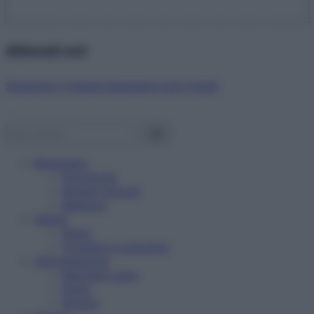
Abbonati ora!
Starbene ti regala benessere ogni mese!
Benessere
Psicologia
Rimedi naturali
Bellezza
Salute
News
Problemi e soluzioni
Alimentazione
Mangiare sano
Diete
Ricette