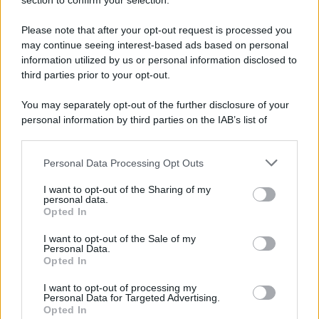
Note Legali
section to confirm your selection.
Preferenze Privacy
Please note that after your opt-out request is processed you
may continue seeing interest-based ads based on personal
information utilized by us or personal information disclosed to
third parties prior to your opt-out.
You may separately opt-out of the further disclosure of your
personal information by third parties on the IAB’s list of
downstream participants.
Personal Data Processing Opt Outs
This information may also be disclosed by us to third parties
on the IAB’s List of Downstream Participants that may further
I want to opt-out of the Sharing of my
disclose it to other third parties.
personal data.
Opted In
Please note that this website/app uses one or more Google
services and may gather and store information including but
I want to opt-out of the Sale of my
Personal Data.
not limited to your visit or usage behaviour. You may click to
Opted In
grant or deny consent to Google and its third-party tags to
use your data for below specified purposes in below Google
I want to opt-out of processing my
consent section.
Personal Data for Targeted Advertising.
Opted In