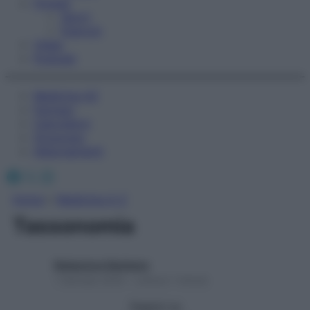
Fitness
Sport
Esercizi
Video
Podcast
Medicina AZ
Farmaci
Calcolatori
Oroscopo
Abbonamenti
Facebook
X
Instagram
Home
»
Medicina A-Z
Tassonomia
Redazione Starbene
1 Gennaio 2025 – Lettura 1 minuto
Seguici su