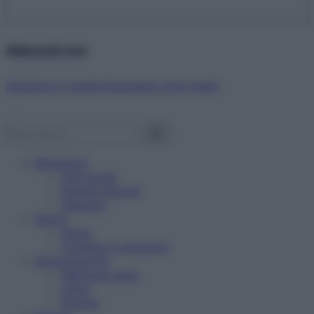
Abbonati ora!
Starbene ti regala benessere ogni mese!
Benessere
Psicologia
Rimedi naturali
Bellezza
Salute
News
Problemi e soluzioni
Alimentazione
Mangiare sano
Diete
Ricette