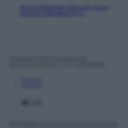
Aria condizionata: usala così, senza
rischiare raffreddore & Co.
© Belpietro Edizioni Periodiche SRL –
Riproduzione riservata – P.Iva 13673600964
Chi siamo
Pubblicità
Facebook
X
Instagram
ATTENZIONE: Le informazioni contenute in questo