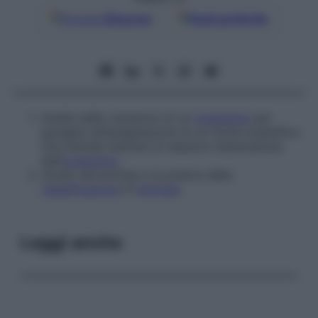
Google
Discover
Fonti preferite
Analisi delle variazioni di un
organismo
per
giungere all’assegnazione di un nome scientifico
che intende indicare le relazioni sistematiche
dell’
organismo
.
Studio dei principi e la pratica della
classificazione
in
biologia
.
Leggi anche