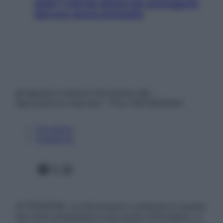
pelle? I miti da sfatare per proteggerla
davvero senza stressarla
© Belpietro Edizioni Periodiche SRL –
Riproduzione riservata – P.Iva 13673600964
Chi siamo
Pubblicità
Facebook
X
Instagram
ATTENZIONE: Le informazioni contenute in questo
sito sono presentate a solo scopo informativo, in