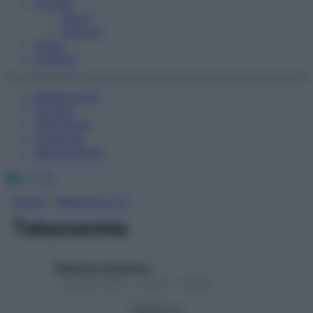
Fitness
Sport
Esercizi
Video
Podcast
Medicina AZ
Farmaci
Calcolatori
Oroscopo
Abbonamenti
Facebook
X
Instagram
Home
»
Medicina A-Z
Talassemia
Redazione Starbene
1 Gennaio 2025 – Lettura 1 minuto
Seguici su