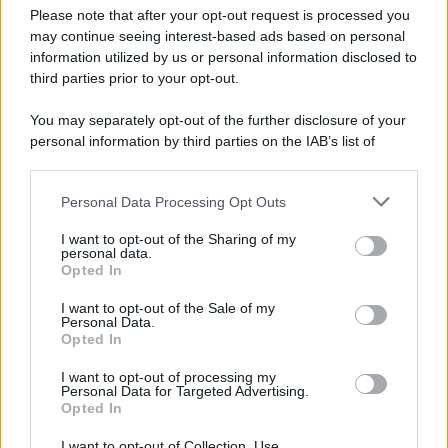
Preferenze Privacy
Please note that after your opt-out request is processed you
may continue seeing interest-based ads based on personal
information utilized by us or personal information disclosed to
third parties prior to your opt-out.
You may separately opt-out of the further disclosure of your
personal information by third parties on the IAB’s list of
downstream participants.
Personal Data Processing Opt Outs
This information may also be disclosed by us to third parties
on the IAB’s List of Downstream Participants that may further
I want to opt-out of the Sharing of my
disclose it to other third parties.
personal data.
Opted In
Please note that this website/app uses one or more Google
services and may gather and store information including but
I want to opt-out of the Sale of my
Personal Data.
not limited to your visit or usage behaviour. You may click to
Opted In
grant or deny consent to Google and its third-party tags to
use your data for below specified purposes in below Google
I want to opt-out of processing my
consent section.
Personal Data for Targeted Advertising.
Opted In
I want to opt-out of Collection, Use,