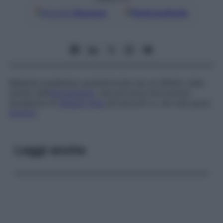
Google
Discover
Fonti preferite
Malattia ereditaria caratterizzata da un difetto nella
sintesi dell’
emoglobina
, che provoca microcitosi
(presenza di
globuli rossi
più piccoli) e, nei casi gravi,
anemia
.
Leggi anche