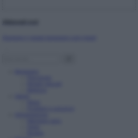
Abbonati ora!
Starbene ti regala benessere ogni mese!
Benessere
Psicologia
Rimedi naturali
Bellezza
Salute
News
Problemi e soluzioni
Alimentazione
Mangiare sano
Diete
Ricette