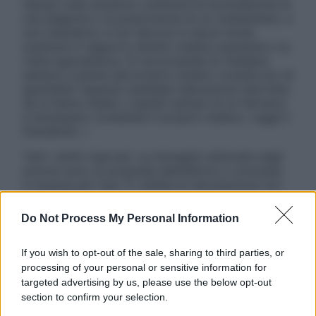
nessun caso possono costituire la formulazione di
una diagnosi o la prescrizione di un trattamento, e
non intendono e non devono in alcun modo
sostituire il rapporto diretto medico-paziente o la
visita specialistica. Si raccomanda di chiedere
sempre il parere del proprio medico curante e/o di
specialisti riguardo qualsiasi indicazione riportata.
Se si hanno dubbi o quesiti sull’uso di un farmaco
è necessario contattare il proprio medico. Leggi il
Disclaimer »
Tutti i diritti riservati. Le immagini utilizzate negli
articoli sono di proprietà dell’editore o concesse
in licenza per l’uso. È vietata la riproduzione non
autorizzata.
Do Not Process My Personal Information
If you wish to opt-out of the sale, sharing to third parties, or
Informativa
processing of your personal or sensitive information for
Privacy Policy
targeted advertising by us, please use the below opt-out
Cookie Policy
section to confirm your selection.
Note Legali