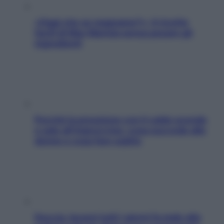
«Oggi che se magnamo?»: 4 ricette
facili di Max Mariola senza pesare gli
ingredienti
Perché la pressione con il caldo scende
e sale all’improvviso: cosa succede alle
donne e cosa fare subito
Doccia, lavarsi tutti i giorni fa male alla