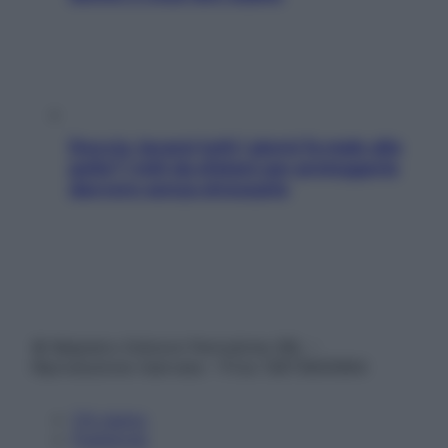
Doccia, lavarsi tutti i giorni fa male alla
pelle? I miti da sfatare per proteggerla
davvero senza stressarla
© Belpietro Edizioni Periodiche SRL –
Riproduzione riservata – P.Iva 13673600964
Chi siamo
Pubblicità