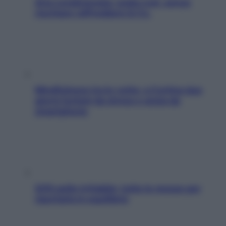
Aria condizionata: usala così, senza
rischiare raffreddore & Co.
Mindfulness tra le vette: a Cortina due
giorni lontani da stress e ansia da
smartphone
SOS pelle irritabile: tutte le mosse per
riportarla in equilibrio