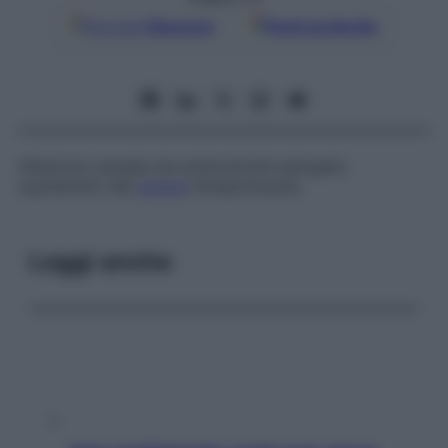
Google
Discover
Fonti preferite
Infezione causata da actinomiceti patogeni,
soprattutto del
genere
Streptomyces
.
Leggi anche