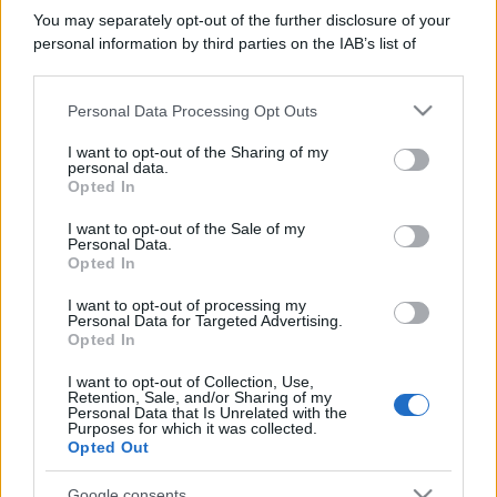
You may separately opt-out of the further disclosure of your
personal information by third parties on the IAB’s list of
downstream participants.
Personal Data Processing Opt Outs
This information may also be disclosed by us to third parties
on the IAB’s List of Downstream Participants that may further
I want to opt-out of the Sharing of my
disclose it to other third parties.
personal data.
Opted In
Please note that this website/app uses one or more Google
services and may gather and store information including but
I want to opt-out of the Sale of my
Personal Data.
not limited to your visit or usage behaviour. You may click to
Opted In
grant or deny consent to Google and its third-party tags to
use your data for below specified purposes in below Google
I want to opt-out of processing my
consent section.
Personal Data for Targeted Advertising.
Opted In
I want to opt-out of Collection, Use,
Retention, Sale, and/or Sharing of my
Personal Data that Is Unrelated with the
Purposes for which it was collected.
Opted Out
Google consents