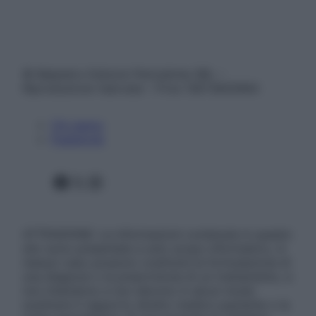
© Belpietro Edizioni Periodiche SRL –
Riproduzione riservata – P.Iva 13673600964
Chi siamo
Pubblicità
Facebook
X
Instagram
ATTENZIONE: Le informazioni contenute in questo
sito sono presentate a solo scopo informativo, in
nessun caso possono costituire la formulazione di
una diagnosi o la prescrizione di un trattamento, e
non intendono e non devono in alcun modo
sostituire il rapporto diretto medico-paziente o la