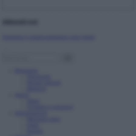
Abbonati ora!
Starbene ti regala benessere ogni mese!
Benessere
Psicologia
Rimedi naturali
Bellezza
Salute
News
Problemi e soluzioni
Alimentazione
Mangiare sano
Diete
Ricette