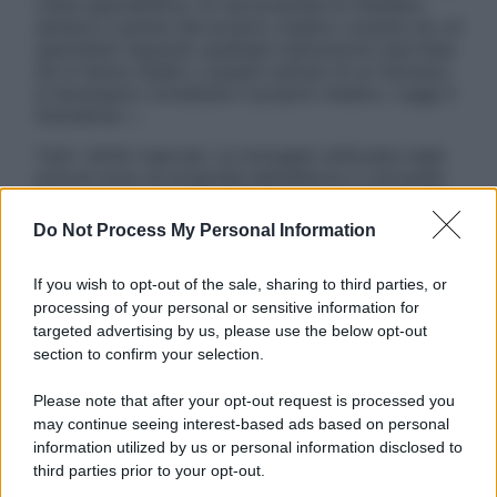
visita specialistica. Si raccomanda di chiedere
sempre il parere del proprio medico curante e/o di
specialisti riguardo qualsiasi indicazione riportata.
Se si hanno dubbi o quesiti sull’uso di un farmaco
è necessario contattare il proprio medico. Leggi il
Disclaimer »
Tutti i diritti riservati. Le immagini utilizzate negli
articoli sono di proprietà dell’editore o concesse
in licenza per l’uso. È vietata la riproduzione non
autorizzata.
Do Not Process My Personal Information
If you wish to opt-out of the sale, sharing to third parties, or
processing of your personal or sensitive information for
Informativa
targeted advertising by us, please use the below opt-out
Privacy Policy
section to confirm your selection.
Cookie Policy
Note Legali
Please note that after your opt-out request is processed you
Preferenze Privacy
may continue seeing interest-based ads based on personal
information utilized by us or personal information disclosed to
third parties prior to your opt-out.