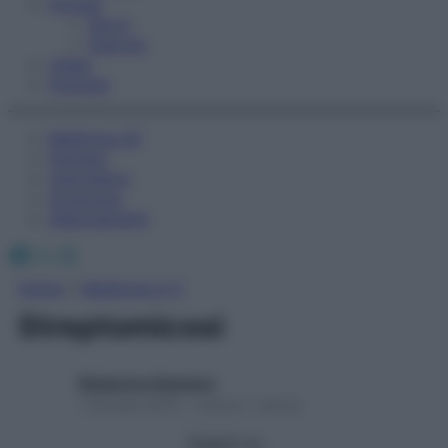
Fitness
Sport
Esercizi
Video
Podcast
Medicina AZ
Farmaci
Calcolatori
Oroscopo
Abbonamenti
Facebook
X
Instagram
Home
»
Medicina A-Z
Streptomicosi
Redazione Starbene
1 Gennaio 2025 – Lettura 1 minuto
Seguici su