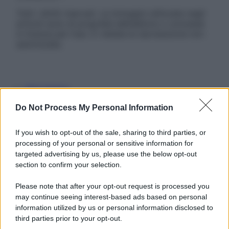
Tutti i diritti riservati. Le immagini utilizzate negli
articoli sono di proprietà dell’editore o concesse
in licenza per l’uso. È vietata la riproduzione non
autorizzata.
Informativa
Privacy Policy
Do Not Process My Personal Information
Cookie Policy
Note Legali
Preferenze Privacy
If you wish to opt-out of the sale, sharing to third parties, or
processing of your personal or sensitive information for
targeted advertising by us, please use the below opt-out
section to confirm your selection.
Please note that after your opt-out request is processed you
may continue seeing interest-based ads based on personal
information utilized by us or personal information disclosed to
third parties prior to your opt-out.