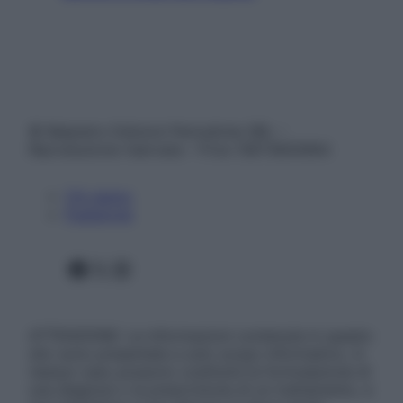
© Belpietro Edizioni Periodiche SRL –
Riproduzione riservata – P.Iva 13673600964
Chi siamo
Pubblicità
Facebook
X
Instagram
ATTENZIONE: Le informazioni contenute in questo
sito sono presentate a solo scopo informativo, in
nessun caso possono costituire la formulazione di
una diagnosi o la prescrizione di un trattamento, e