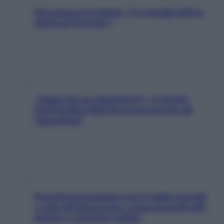
Sicurezza al volante: i 5 consigli dell’ex
pilota di Formula 1
«Oggi che se magnamo?»: 4 ricette
facili di Max Mariola senza pesare gli
ingredienti
Perché la pressione con il caldo scende
e sale all’improvviso: cosa succede alle
donne e cosa fare subito