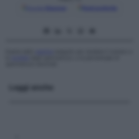
Google
Discover
Fonti preferite
Esame dello
sperma
eseguito per studiare il numero e
la
motilità
degli spermatozoi, e la percentuale di
spermatozoi anormali.
Leggi anche