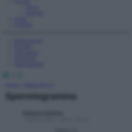
Fitness
Sport
Esercizi
Video
Podcast
Medicina AZ
Farmaci
Calcolatori
Oroscopo
Abbonamenti
Facebook
X
Instagram
Home
»
Medicina A-Z
Spermiogramma
Redazione Starbene
1 Gennaio 2025 – Lettura 1 minuto
Seguici su