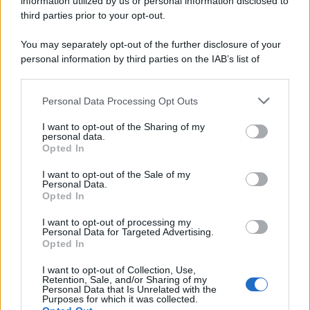
information utilized by us or personal information disclosed to
third parties prior to your opt-out.
You may separately opt-out of the further disclosure of your
personal information by third parties on the IAB’s list of
downstream participants.
Personal Data Processing Opt Outs
This information may also be disclosed by us to third parties
on the IAB’s List of Downstream Participants that may further
I want to opt-out of the Sharing of my
disclose it to other third parties.
personal data.
Opted In
Please note that this website/app uses one or more Google
services and may gather and store information including but
I want to opt-out of the Sale of my
Personal Data.
not limited to your visit or usage behaviour. You may click to
Opted In
grant or deny consent to Google and its third-party tags to
use your data for below specified purposes in below Google
I want to opt-out of processing my
consent section.
Personal Data for Targeted Advertising.
Opted In
I want to opt-out of Collection, Use,
Retention, Sale, and/or Sharing of my
Personal Data that Is Unrelated with the
Purposes for which it was collected.