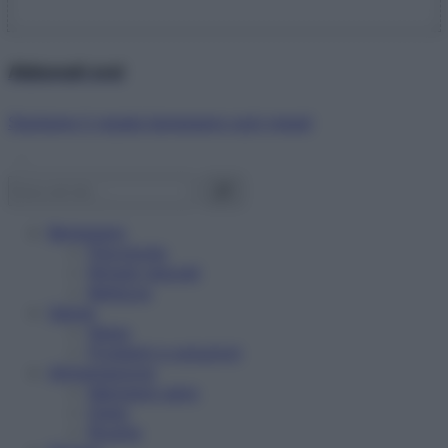
Abbonati ora!
Starbene ti regala benessere ogni mese!
Benessere
Psicologia
Rimedi naturali
Bellezza
Salute
News
Problemi e soluzioni
Alimentazione
Mangiare sano
Diete
Ricette