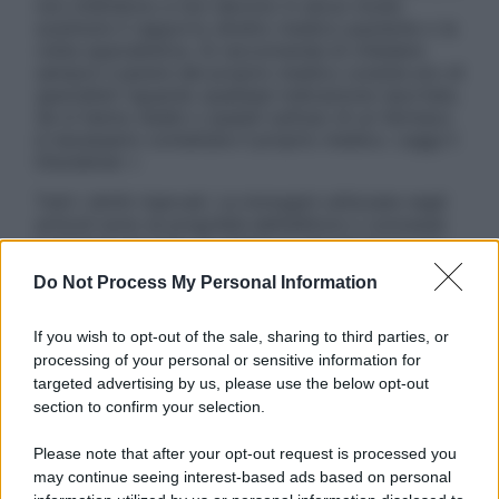
non intendono e non devono in alcun modo
sostituire il rapporto diretto medico-paziente o la
visita specialistica. Si raccomanda di chiedere
sempre il parere del proprio medico curante e/o di
specialisti riguardo qualsiasi indicazione riportata.
Se si hanno dubbi o quesiti sull’uso di un farmaco
è necessario contattare il proprio medico. Leggi il
Disclaimer »
Tutti i diritti riservati. Le immagini utilizzate negli
articoli sono di proprietà dell’editore o concesse
in licenza per l’uso. È vietata la riproduzione non
autorizzata.
Do Not Process My Personal Information
If you wish to opt-out of the sale, sharing to third parties, or
processing of your personal or sensitive information for
Informativa
targeted advertising by us, please use the below opt-out
Privacy Policy
section to confirm your selection.
Cookie Policy
Note Legali
Please note that after your opt-out request is processed you
Preferenze Privacy
may continue seeing interest-based ads based on personal