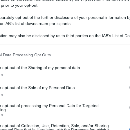
 prior to your opt-out.
rately opt-out of the further disclosure of your personal information by
he IAB’s list of downstream participants.
tion may also be disclosed by us to third parties on the IAB’s List of 
 that may further disclose it to other third parties.
 that this website/app uses one or more Google services and may gath
l Data Processing Opt Outs
including but not limited to your visit or usage behaviour. You may click 
 to Google and its third-party tags to use your data for below specifi
o opt-out of the Sharing of my personal data.
ogle consent section.
In
o opt-out of the Sale of my Personal Data.
In
to opt-out of processing my Personal Data for Targeted
ing.
In
o opt-out of Collection, Use, Retention, Sale, and/or Sharing
ersonal Data that Is Unrelated with the Purposes for which it