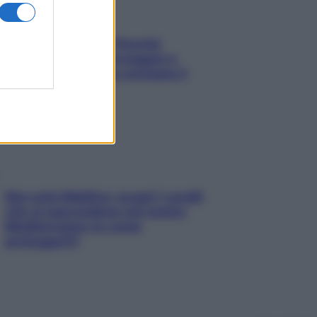
Fame dopo cena? Perché
succede e 6 snack leggeri e
appetitosi che non rovinano il
sonno
Non solo Maldive: scopri i coralli
che si nascondono nel nostro
Mediterraneo (e come
proteggerli)