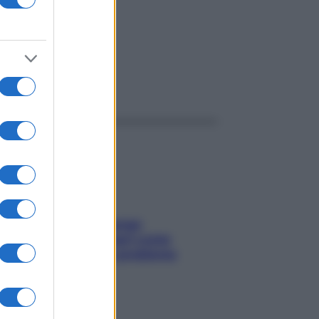
ggi anche
Capelli spezzati lungo
l’attaccatura? Scopri come
risolvere l’annoso problema