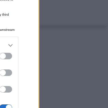
 third
Downstream
er and store
to grant or
ed purposes