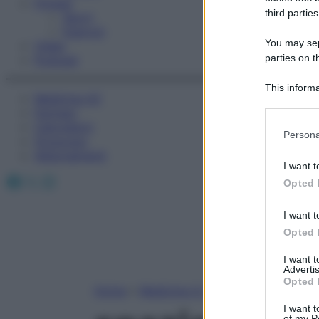
Fitness
third parties
Sport
Esercizi
You may sepa
Video
parties on t
Podcast
This informa
Medicina AZ
Participants
Farmaci
Calcolatori
Please note
Persona
Oroscopo
information 
Abbonamenti
deny consent
I want t
in below Go
Facebook
X
Instagram
Opted 
I want t
Opted 
I want 
Advertis
Opted 
Home
»
Medicina A-Z
I want t
of my P