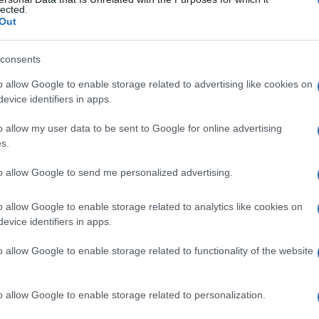
illoso
lected.
Out
consents
Le
o allow Google to enable storage related to advertising like cookies on
evice identifiers in apps.
ti preferite
o allow my user data to be sent to Google for online advertising
s.
to allow Google to send me personalized advertising.
o allow Google to enable storage related to analytics like cookies on
ta
umana e contenente una massa di villi
evice identifiers in apps.
 ml di
sangue
materno. È distribuito da arteriole simili
le; il
sangue
viene drenato da plessi venosi in
o allow Google to enable storage related to functionality of the website
si con le vene uterine. Lo spazio intervilloso (lacuna
riginano nel
trofoblasto
come risultato dell’
erosione
o allow Google to enable storage related to personalization.