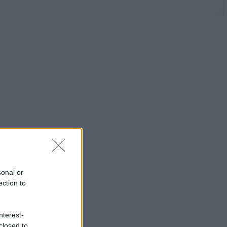
sonal or
ection to
nterest-
closed to