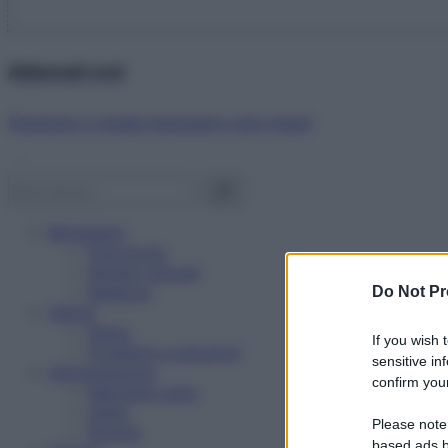
Abbonati ora!
Starbene ti regala benessere ogni mese!
Benessere
Psicologia
Rimedi naturali
Bellezza
Do Not Pr
Salute
News
If you wish 
Problemi e soluzioni
sensitive in
Alimentazione
confirm your
Mangiare sano
Diete
Please note
Ricette
based ads b