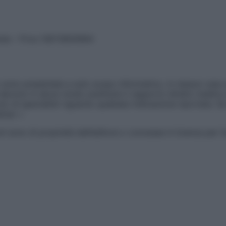
vata – P.Iva 13673600964
sono presentate a solo scopo informativo, in nessun caso p
devono in alcun modo sostituire il rapporto diretto medico-p
 di specialisti riguardo qualsiasi indicazione riportata. Se
aimer »
ticoli sono di proprietà dell’editore o concesse in licenza per 