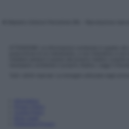
© Belpietro Edizioni Periodiche SRL – Riproduzione riser
ATTENZIONE: Le informazioni contenute in questo sito 
prescrizione di un trattamento, e non intendono e non 
chiedere sempre il parere del proprio medico curante e/o
necessario contattare il proprio medico. Leggi il Discl
Tutti i diritti riservati. Le immagini utilizzate negli ar
Informativa
Privacy Policy
Cookie Policy
Note Legali
Preferenze Privacy