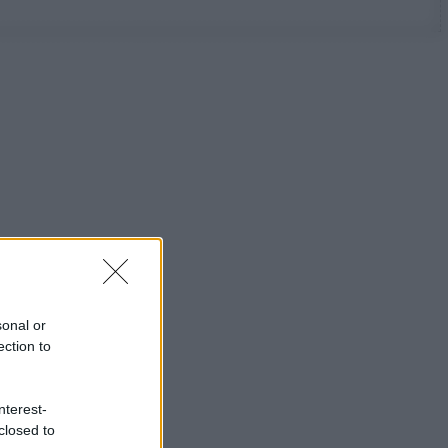
sonal or
ection to
nterest-
closed to