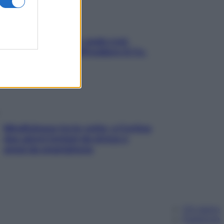
Aria condizionata: usala così,
senza rischiare raffreddore & Co.
Mindfulness tra le vette: a Cortina
due giorni lontani da stress e
ansia da smartphone
Chi siamo
Pubblicità