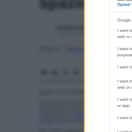
Spazio extra
Opted 
Google 
Redazione Starbene
I want t
1 Gennaio 2025 – Lettura 1 minuto
web or d
Google
Discover
Fon
Seguici su
I want t
purpose
I want 
I want t
web or d
Spazio tra la meninge più superficiale (
du
I want t
Nell’encefalo
In condizioni normali lo spaz
or app.
inesistente, in quanto la meninge è a
cont
conseguente a
trauma cranico
, il
sangue
s
I want t
madre
e quindi la
formazione
di tale spaz
Nel midollo spinale
Lo spazio extradurale
I want t