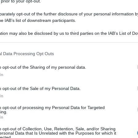
 prior to your opt-out.
rately opt-out of the further disclosure of your personal information by
he IAB’s list of downstream participants.
tion may also be disclosed by us to third parties on the IAB’s List of 
 that may further disclose it to other third parties.
 that this website/app uses one or more Google services and may gath
l Data Processing Opt Outs
including but not limited to your visit or usage behaviour. You may click 
 to Google and its third-party tags to use your data for below specifi
o opt-out of the Sharing of my personal data.
ogle consent section.
In
o opt-out of the Sale of my Personal Data.
In
to opt-out of processing my Personal Data for Targeted
ing.
In
o opt-out of Collection, Use, Retention, Sale, and/or Sharing
ersonal Data that Is Unrelated with the Purposes for which it
lected.