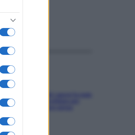
ggi anche
Doccia, lavarsi tutti i giorni fa male
alla pelle? I miti da sfatare per
proteggerla davvero senza
stressarla