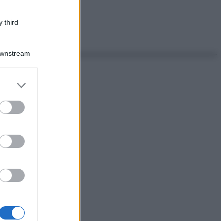
 third
Downstream
er and store
to grant or
ed purposes