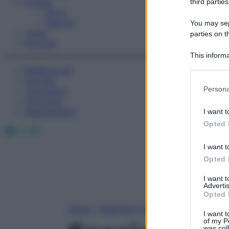
Fitness
third parties
Sport
Esercizi
You may sepa
Video
parties on t
Podcast
This informa
Participants
Medicina AZ
Farmaci
Please note
Persona
Calcolatori
information 
Oroscopo
deny consent
Abbonamenti
I want t
in below Go
Opted 
Facebook
X
Instagram
I want t
Opted 
I want 
Advertis
Opted 
Home
»
Medicina A-Z
I want t
of my P
was col