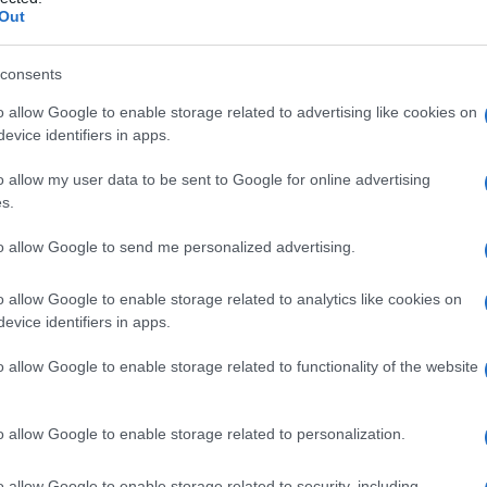
durale
Out
consents
o allow Google to enable storage related to advertising like cookies on
Le
evice identifiers in apps.
ti preferite
o allow my user data to be sent to Google for online advertising
s.
to allow Google to send me personalized advertising.
o allow Google to enable storage related to analytics like cookies on
evice identifiers in apps.
ra madre
) e la
parete
ossea adiacente.
o allow Google to enable storage related to functionality of the website
io extradurale tra la
dura madre
e il
cranio
è
atto
con l’osso. In caso di
ematoma extradurale
i accumula provocando uno scollamento della
dura
o allow Google to enable storage related to personalization.
io.
, detto anche
epidurale
, è compreso tra la
dura madre
o allow Google to enable storage related to security, including