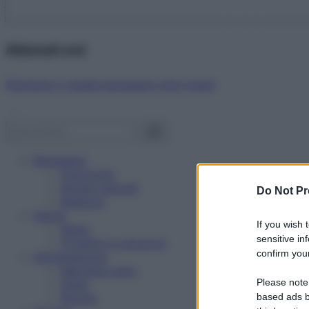
Abbonati ora!
Starbene ti regala benessere ogni mese!
Benessere
Psicologia
Rimedi naturali
Do Not Pr
Bellezza
Salute
If you wish 
News
sensitive in
Problemi e soluzioni
confirm your
Alimentazione
Mangiare sano
Please note
Diete
Ricette
based ads b