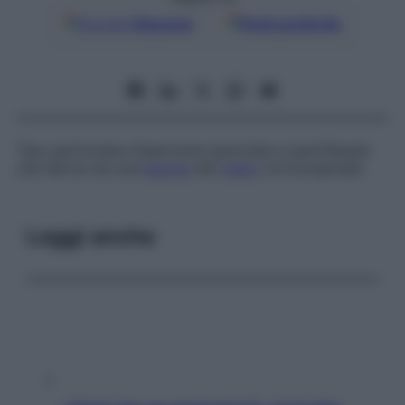
Google
Discover
Fonti preferite
Tipo particolare d’ipertonia associata a iperriflessia
che deriva da una
lesione
del
tratto
corticospinale.
Leggi anche