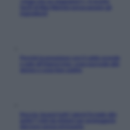
«Oggi che se magnamo?»: 4 ricette
facili di Max Mariola senza pesare gli
ingredienti
Perché la pressione con il caldo scende
e sale all’improvviso: cosa succede alle
donne e cosa fare subito
Doccia, lavarsi tutti i giorni fa male alla
pelle? I miti da sfatare per proteggerla
davvero senza stressarla