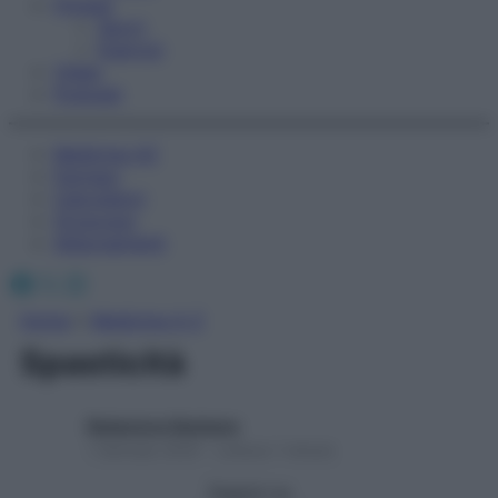
Fitness
Sport
Esercizi
Video
Podcast
Medicina AZ
Farmaci
Calcolatori
Oroscopo
Abbonamenti
Facebook
X
Instagram
Home
»
Medicina A-Z
Spasticità
Redazione Starbene
1 Gennaio 2025 – Lettura 1 minuto
Seguici su