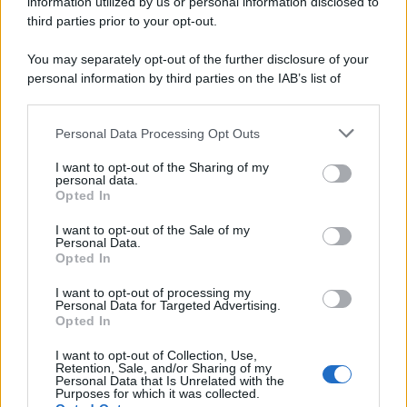
information utilized by us or personal information disclosed to
third parties prior to your opt-out.
You may separately opt-out of the further disclosure of your
personal information by third parties on the IAB’s list of
downstream participants.
Personal Data Processing Opt Outs
This information may also be disclosed by us to third parties
on the IAB’s List of Downstream Participants that may further
I want to opt-out of the Sharing of my
disclose it to other third parties.
personal data.
Opted In
Please note that this website/app uses one or more Google
services and may gather and store information including but
I want to opt-out of the Sale of my
Personal Data.
not limited to your visit or usage behaviour. You may click to
Opted In
grant or deny consent to Google and its third-party tags to
use your data for below specified purposes in below Google
I want to opt-out of processing my
consent section.
Personal Data for Targeted Advertising.
Opted In
I want to opt-out of Collection, Use,
Retention, Sale, and/or Sharing of my
Personal Data that Is Unrelated with the
Purposes for which it was collected.