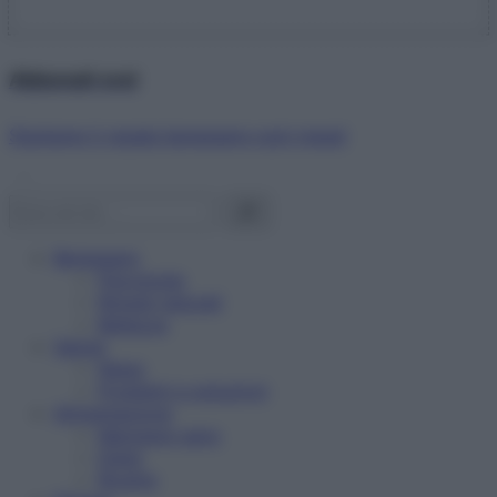
Abbonati ora!
Starbene ti regala benessere ogni mese!
Benessere
Psicologia
Rimedi naturali
Bellezza
Salute
News
Problemi e soluzioni
Alimentazione
Mangiare sano
Diete
Ricette