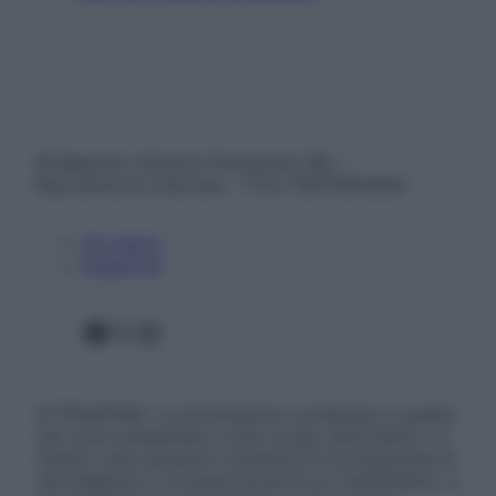
© Belpietro Edizioni Periodiche SRL –
Riproduzione riservata – P.Iva 13673600964
Chi siamo
Pubblicità
Facebook
X
Instagram
ATTENZIONE: Le informazioni contenute in questo
sito sono presentate a solo scopo informativo, in
nessun caso possono costituire la formulazione di
una diagnosi o la prescrizione di un trattamento, e