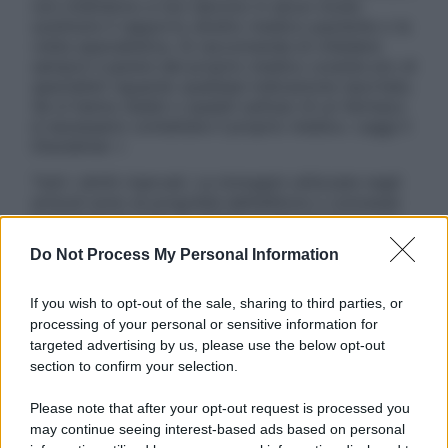
non intendono e non devono in alcun modo
sostituire il rapporto diretto medico-paziente o la
visita specialistica. Si raccomanda di chiedere
sempre il parere del proprio medico curante e/o di
specialisti riguardo qualsiasi indicazione riportata.
Se si hanno dubbi o quesiti sull’uso di un farmaco
è necessario contattare il proprio medico. Leggi il
Disclaimer »
Tutti i diritti riservati. Le immagini utilizzate negli
articoli sono di proprietà dell’editore o concesse
in licenza per l’uso. È vietata la riproduzione non
autorizzata.
Do Not Process My Personal Information
If you wish to opt-out of the sale, sharing to third parties, or
processing of your personal or sensitive information for
Informativa
targeted advertising by us, please use the below opt-out
Privacy Policy
section to confirm your selection.
Cookie Policy
Note Legali
Please note that after your opt-out request is processed you
Preferenze Privacy
may continue seeing interest-based ads based on personal