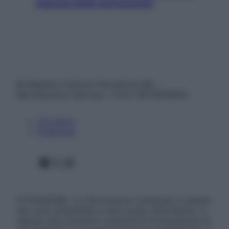
risposta della nutrizionista
© Belpietro Edizioni Periodiche SRL –
Riproduzione riservata – P.Iva 13673600964
Chi siamo
Pubblicità
Facebook
X
Instagram
ATTENZIONE: Le informazioni contenute in questo
sito sono presentate a solo scopo informativo, in
nessun caso possono costituire la formulazione di