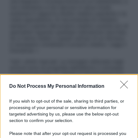
una diagnosi o la prescrizione di un trattamento, e
non intendono e non devono in alcun modo
sostituire il rapporto diretto medico-paziente o la
visita specialistica. Si raccomanda di chiedere
sempre il parere del proprio medico curante e/o di
specialisti riguardo qualsiasi indicazione riportata.
Se si hanno dubbi o quesiti sull’uso di un farmaco
è necessario contattare il proprio medico. Leggi il
Disclaimer »
Tutti i diritti riservati. Le immagini utilizzate negli
articoli sono di proprietà dell’editore o concesse
in licenza per l’uso. È vietata la riproduzione non
autorizzata.
Do Not Process My Personal Information
If you wish to opt-out of the sale, sharing to third parties, or
Informativa
processing of your personal or sensitive information for
Privacy Policy
targeted advertising by us, please use the below opt-out
Cookie Policy
section to confirm your selection.
Note Legali
Preferenze Privacy
Please note that after your opt-out request is processed you