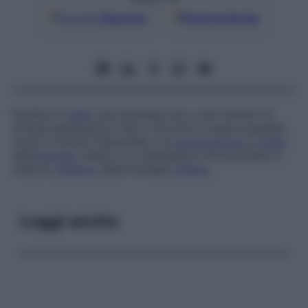
Google
Discover
Fonti preferite
Perdita di
udito
che interessa uno o più membri di
diverse generazioni. Non è dovuta a cause acquisite
come il rumore industriale o la
suppurazione
a
livello
dell’
orecchio
medio e si manifesta in forma simile in
ciascun
membro
della famiglia
affetto
.
Leggi anche