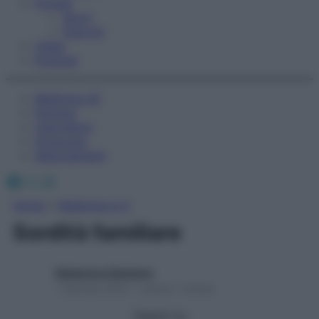
Fitness
Sport
Esercizi
Video
Podcast
Medicina AZ
Farmaci
Calcolatori
Oroscopo
Abbonamenti
Facebook
X
Instagram
Home
»
Medicina A-Z
Sordità familiare
Redazione Starbene
1 Gennaio 2025 – Lettura 1 minuto
Seguici su