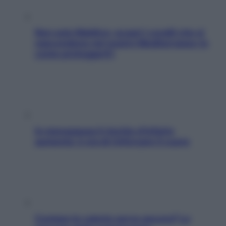
Non solo Maldive: scopri i coralli che si
nascondono nel nostro Mediterraneo (e
come proteggerli)
In menopausa il rischio d’infarto
aumenta: è ora di rinforzare il cuore
Contare le calorie serve ancora? La