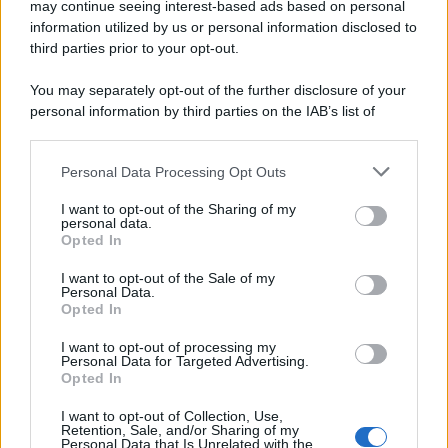
may continue seeing interest-based ads based on personal
information utilized by us or personal information disclosed to
third parties prior to your opt-out.
You may separately opt-out of the further disclosure of your
personal information by third parties on the IAB’s list of
downstream participants.
Personal Data Processing Opt Outs
This information may also be disclosed by us to third parties
on the IAB’s List of Downstream Participants that may further
I want to opt-out of the Sharing of my
disclose it to other third parties.
personal data.
Opted In
Please note that this website/app uses one or more Google
services and may gather and store information including but
I want to opt-out of the Sale of my
Personal Data.
not limited to your visit or usage behaviour. You may click to
Opted In
grant or deny consent to Google and its third-party tags to
use your data for below specified purposes in below Google
I want to opt-out of processing my
consent section.
Personal Data for Targeted Advertising.
Opted In
I want to opt-out of Collection, Use,
Retention, Sale, and/or Sharing of my
Personal Data that Is Unrelated with the