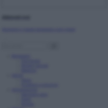
Abbonati ora!
Starbene ti regala benessere ogni mese!
Benessere
Psicologia
Rimedi naturali
Bellezza
Salute
News
Problemi e soluzioni
Alimentazione
Mangiare sano
Diete
Ricette