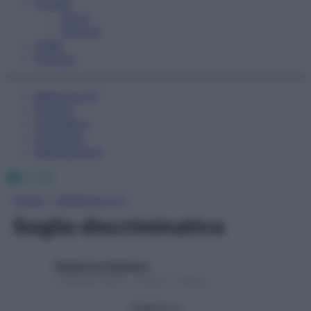
Fitness
Sport
Esercizi
Video
Podcast
Medicina AZ
Farmaci
Calcolatori
Oroscopo
Abbonamenti
Facebook
X
Instagram
Home
»
Medicina A-Z
Soglia discriminativa
Redazione Starbene
1 Gennaio 2025 – Lettura 1 minuto
Seguici su