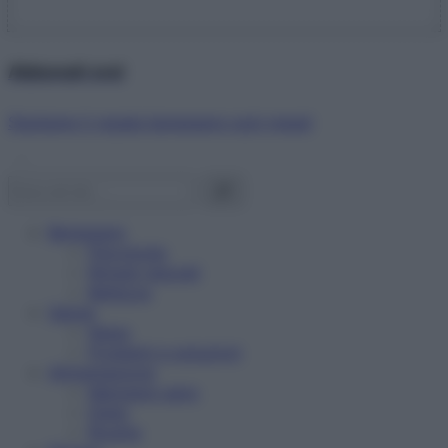
Abbonati ora!
Starbene ti regala benessere ogni mese!
Benessere
Psicologia
Rimedi naturali
Bellezza
Salute
News
Problemi e soluzioni
Alimentazione
Mangiare sano
Diete
Ricette