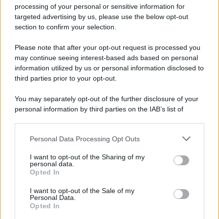
Privacy Policy
processing of your personal or sensitive information for
Cookie Policy
targeted advertising by us, please use the below opt-out
Note Legali
section to confirm your selection.
Preferenze Privacy
Please note that after your opt-out request is processed you
may continue seeing interest-based ads based on personal
information utilized by us or personal information disclosed to
third parties prior to your opt-out.
You may separately opt-out of the further disclosure of your
personal information by third parties on the IAB’s list of
downstream participants.
Personal Data Processing Opt Outs
This information may also be disclosed by us to third parties
on the IAB’s List of Downstream Participants that may further
I want to opt-out of the Sharing of my
disclose it to other third parties.
personal data.
Opted In
Please note that this website/app uses one or more Google
services and may gather and store information including but
I want to opt-out of the Sale of my
Personal Data.
not limited to your visit or usage behaviour. You may click to
Opted In
grant or deny consent to Google and its third-party tags to
use your data for below specified purposes in below Google