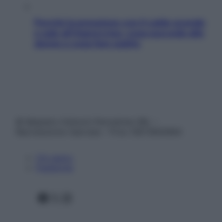
Perché la pressione con il caldo scende
e sale all’improvviso: cosa succede alle
donne e cosa fare subito
© Belpietro Edizioni Periodiche SRL –
Riproduzione riservata – P.Iva 13673600964
Chi siamo
Pubblicità
Facebook
X
Instagram