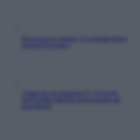
Sicurezza al volante: i 5 consigli dell’ex
pilota di Formula 1
«Oggi che se magnamo?»: 4 ricette
facili di Max Mariola senza pesare gli
ingredienti