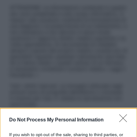
ATTENZIONE: Le informazioni contenute in questo
sito sono presentate a solo scopo informativo, in
nessun caso possono costituire la formulazione di
una diagnosi o la prescrizione di un trattamento, e
non intendono e non devono in alcun modo
sostituire il rapporto diretto medico-paziente o la
visita specialistica. Si raccomanda di chiedere
sempre il parere del proprio medico curante e/o di
specialisti riguardo qualsiasi indicazione riportata.
Se si hanno dubbi o quesiti sull’uso di un farmaco
è necessario contattare il proprio medico. Leggi il
Disclaimer »
Tutti i diritti riservati. Le immagini utilizzate negli
articoli sono di proprietà dell’editore o concesse
in licenza per l’uso. È vietata la riproduzione non
autorizzata.
Do Not Process My Personal Information
Informativa
If you wish to opt-out of the sale, sharing to third parties, or