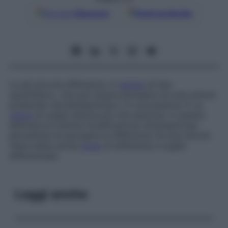
Google
Discover
Fonti preferite
La più piccola differenza, in
genere
di tipo
quantitativo, che può essere percepita tra due stimoli
presentati simultaneamente o in successione. È un
valore
di soglia relativa più che assoluta, in quanto
definisce la minima modificazione necessaria per
permettere di percepire la differenza tra due stimoli.
Viene detta anche
limen
di differenza e soglia
differenziale.
Leggi anche