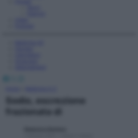
Fitness
Sport
Esercizi
Video
Podcast
Medicina AZ
Farmaci
Calcolatori
Oroscopo
Abbonamenti
Facebook
X
Instagram
Home
»
Medicina A-Z
Sodio, escrezione
frazionata di
Redazione Starbene
1 Gennaio 2025 – Lettura 1 minuto