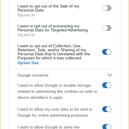
services and may gather and store information including but
I want to opt-out of the Sale of my
Personal Data.
not limited to your visit or usage behaviour. You may click to
Opted In
grant or deny consent to Google and its third-party tags to
use your data for below specified purposes in below Google
I want to opt-out of processing my
consent section.
Personal Data for Targeted Advertising.
Opted In
I want to opt-out of Collection, Use,
Retention, Sale, and/or Sharing of my
Personal Data that Is Unrelated with the
Purposes for which it was collected.
Opted Out
Google consents
I want to allow Google to enable storage
related to advertising like cookies on web or
device identifiers in apps.
I want to allow my user data to be sent to
Google for online advertising purposes.
I want to allow Google to send me