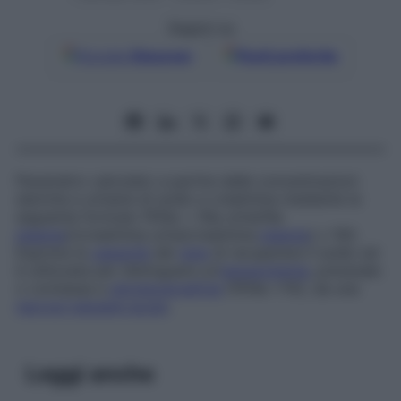
Seguici su
Google
Discover
Fonti preferite
Parametro calcolato a partire dalle concentrazioni
sieriche e urinarie di sodio e creatinina mediante la
seguente formula: FENa = (Na urine/Na
plasma
)/(creatinina urine/creatinina
plasma
) x 100.
Esprime la
capacità
del
rene
di recuperare il sodio ed
è utilizzata per distinguere un’
iperazotemia
, prerenale
o connessa a
glomerulonefrite
(FENa <1%), da una
necrosi tubulare acuta
.
Leggi anche