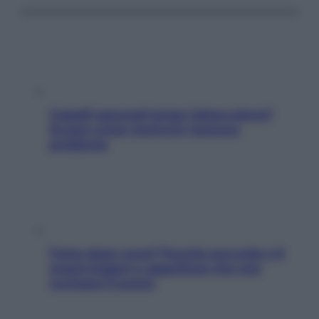
Capelli spezzati lungo l’attaccatura?
Scopri come risolvere l’annoso
problema
Fame dopo cena? Perché succede e 6
snack leggeri e appetitosi che non
rovinano il sonno