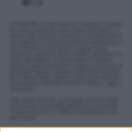
Facebook
X
Instagram
ATTENZIONE: Le informazioni contenute in questo
sito sono presentate a solo scopo informativo, in
nessun caso possono costituire la formulazione di
una diagnosi o la prescrizione di un trattamento, e
non intendono e non devono in alcun modo
sostituire il rapporto diretto medico-paziente o la
visita specialistica. Si raccomanda di chiedere
sempre il parere del proprio medico curante e/o di
specialisti riguardo qualsiasi indicazione riportata.
Se si hanno dubbi o quesiti sull’uso di un farmaco
è necessario contattare il proprio medico. Leggi il
Disclaimer »
Tutti i diritti riservati. Le immagini utilizzate negli
articoli sono di proprietà dell’editore o concesse
in licenza per l’uso. È vietata la riproduzione non
autorizzata.