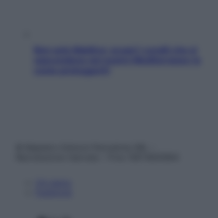
Non solo Maldive: scopri i coralli che si
nascondono nel nostro Mediterraneo (e
come proteggerli)
© Belpietro Edizioni Periodiche SRL –
Riproduzione riservata – P.Iva 13673600964
Chi siamo
Pubblicità