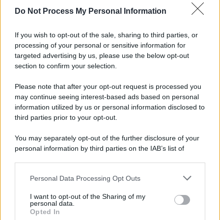
Do Not Process My Personal Information
Informativa
Privacy Policy
If you wish to opt-out of the sale, sharing to third parties, or
Cookie Policy
processing of your personal or sensitive information for
Note Legali
targeted advertising by us, please use the below opt-out
Preferenze Privacy
section to confirm your selection.
Please note that after your opt-out request is processed you
may continue seeing interest-based ads based on personal
information utilized by us or personal information disclosed to
third parties prior to your opt-out.
You may separately opt-out of the further disclosure of your
personal information by third parties on the IAB’s list of
downstream participants.
Personal Data Processing Opt Outs
This information may also be disclosed by us to third parties
on the IAB’s List of Downstream Participants that may further
I want to opt-out of the Sharing of my
disclose it to other third parties.
personal data.
Opted In
Please note that this website/app uses one or more Google