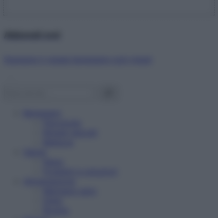
Abbonati ora!
Starbene ti regala benessere ogni mese!
Benessere
Psicologia
Rimedi naturali
Bellezza
Salute
News
Problemi e soluzioni
Alimentazione
Mangiare sano
Diete
Ricette