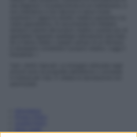
una diagnosi o la prescrizione di un trattamento, e
non intendono e non devono in alcun modo
sostituire il rapporto diretto medico-paziente o la
visita specialistica. Si raccomanda di chiedere
sempre il parere del proprio medico curante e/o di
specialisti riguardo qualsiasi indicazione riportata.
Se si hanno dubbi o quesiti sull’uso di un farmaco
è necessario contattare il proprio medico. Leggi il
Disclaimer »
Tutti i diritti riservati. Le immagini utilizzate negli
articoli sono di proprietà dell’editore o concesse
in licenza per l’uso. È vietata la riproduzione non
autorizzata.
Informativa
Privacy Policy
Cookie Policy
Note Legali
Preferenze Privacy