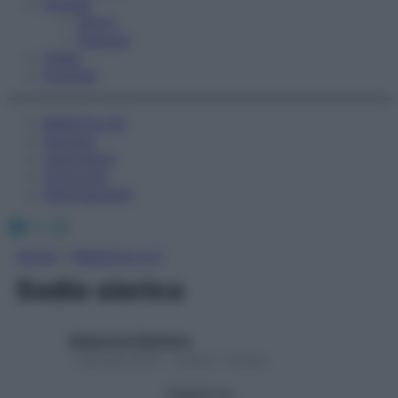
Fitness
Sport
Esercizi
Video
Podcast
Medicina AZ
Farmaci
Calcolatori
Oroscopo
Abbonamenti
Facebook
X
Instagram
Home
»
Medicina A-Z
Sodio sierico
Redazione Starbene
1 Gennaio 2025 – Lettura 1 minuto
Seguici su