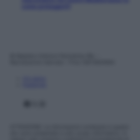
come proteggerli)
© Belpietro Edizioni Periodiche SRL –
Riproduzione riservata – P.Iva 13673600964
Chi siamo
Pubblicità
Facebook
X
Instagram
ATTENZIONE: Le informazioni contenute in questo
sito sono presentate a solo scopo informativo, in
nessun caso possono costituire la formulazione di