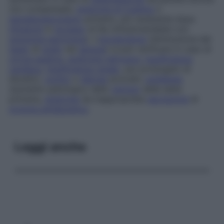
non compensate,
sindrome di Cushing
o
iperaldosteronismo
primario, più raramente dopo
infusione
in
eccesso
di Na (infusione/dialisi con
soluzione ipertonica
). L’
iponatriemia
(diminuzione del
tasso
di
sodio
nel
sangue
) si può verificare in caso di
cirrosi epatica
,
sindrome nefrosica
,
insufficienza
cardiaca
,
insufficienza renale
, uso prolungato di
diuretici,
vomito
o
diarrea
protratti,
polidipsia
(aumento patologico dello
stimolo
della sete)
primaria,
sindrome
da inappropriata
secrezione
di
ormone antidiuretico
.
Leggi anche