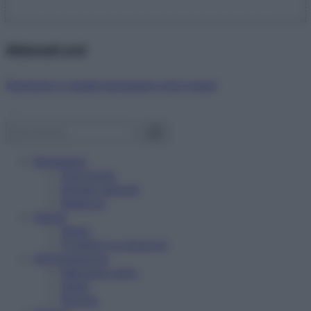
Abbonati ora!
Starbene ti regala benessere ogni mese!
Benessere
Psicologia
Rimedi naturali
Bellezza
Salute
News
Problemi e soluzioni
Alimentazione
Mangiare sano
Diete
Ricette