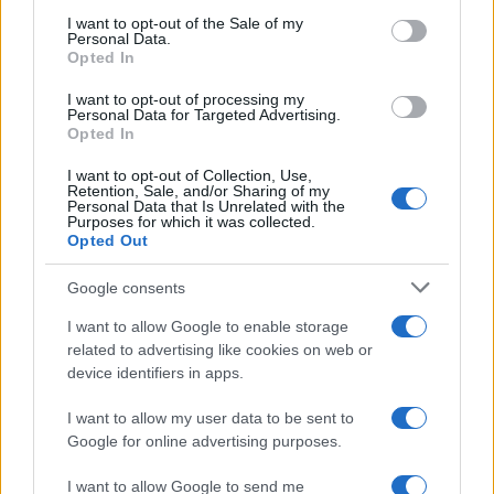
services and may gather and store information including but
I want to opt-out of the Sale of my
Personal Data.
not limited to your visit or usage behaviour. You may click to
Opted In
grant or deny consent to Google and its third-party tags to
use your data for below specified purposes in below Google
I want to opt-out of processing my
consent section.
Personal Data for Targeted Advertising.
Opted In
I want to opt-out of Collection, Use,
Retention, Sale, and/or Sharing of my
Personal Data that Is Unrelated with the
Purposes for which it was collected.
Opted Out
Google consents
I want to allow Google to enable storage
related to advertising like cookies on web or
device identifiers in apps.
I want to allow my user data to be sent to
Google for online advertising purposes.
I want to allow Google to send me