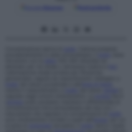
Google
Discover
Fonti preferite
Concentrazione sierica di
sodio
. Catione presente
prevalentemente in sede extracellulare, il
sodio
viene
introdotto con la
dieta
(100-300 mEq/die) ed
eliminato per via renale o attraverso sudore e
feci
.
L’eliminazione renale avviene per filtrazione
glomerulare, seguita da riassorbimento obbligato a
livello
del tubulo prossimale e dell’
ansa di Henle
,
mentre il riassorbimento a
livello
del tubulo
distale
è
regolato dagli ormoni mineraloattivi. La
pompa
Na-K
(
pompa
sodio-potassio) mantiene il differenziale di
concentrazione intra-extracellulare dei due ioni. I
meccanismi che regolano le concentrazioni di
sodio
sono strettamente correlati a quelli dell’
acqua
, per cui
si parla di
omeostasi
idrosalina. Il
sodio
sierico risulta
aumentato in caso di
disidratazione
da perdite idriche