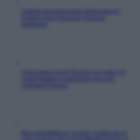
Capelli spezzati lungo l’attaccatura?
Scopri come risolvere l’annoso
problema
Fame dopo cena? Perché succede e 6
snack leggeri e appetitosi che non
rovinano il sonno
Non solo Maldive: scopri i coralli che si
nascondono nel nostro Mediterraneo (e