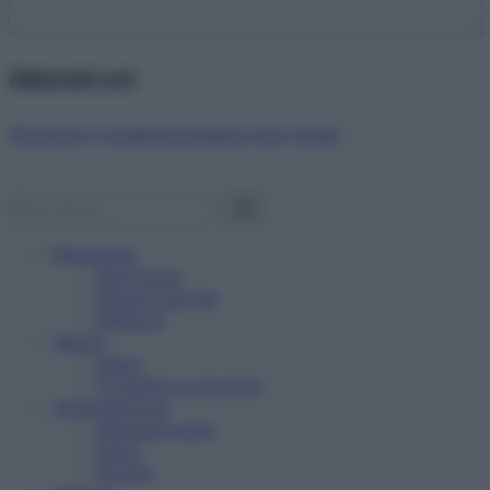
Abbonati ora!
Starbene ti regala benessere ogni mese!
Benessere
Psicologia
Rimedi naturali
Bellezza
Salute
News
Problemi e soluzioni
Alimentazione
Mangiare sano
Diete
Ricette