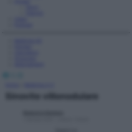
Fitness
Sport
Esercizi
Video
Podcast
Medicina AZ
Farmaci
Calcolatori
Oroscopo
Abbonamenti
Facebook
X
Instagram
Home
»
Medicina A-Z
Sinovite villonodulare
Redazione Starbene
1 Gennaio 2025 – Lettura 1 minuto
Seguici su