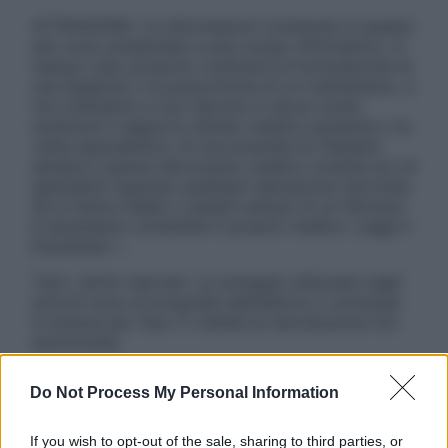
ATTENZIONE: Le informazioni contenute in questo
sito sono presentate a solo scopo informativo, in
nessun caso possono costituire la formulazione di
una diagnosi o la prescrizione di un trattamento, e
non intendono e non devono in alcun modo
sostituire il rapporto diretto medico-paziente o la
visita specialistica. Si raccomanda di chiedere
sempre il parere del proprio medico curante e/o di
specialisti riguardo qualsiasi indicazione riportata.
Se si hanno dubbi o quesiti sull’uso di un farmaco
è necessario contattare il proprio medico. Leggi il
Disclaimer »
Tutti i diritti riservati. Le immagini utilizzate negli
articoli sono di proprietà dell’editore o concesse
in licenza per l’uso. È vietata la riproduzione non
autorizzata.
Do Not Process My Personal Information
Informativa
If you wish to opt-out of the sale, sharing to third parties, or