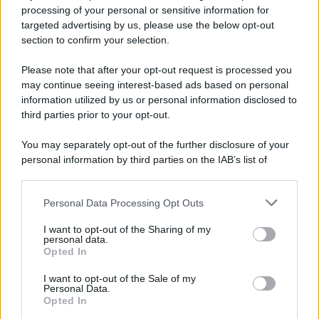
Privacy Policy
processing of your personal or sensitive information for
Cookie Policy
targeted advertising by us, please use the below opt-out
Note Legali
section to confirm your selection.
Preferenze Privacy
Please note that after your opt-out request is processed you
may continue seeing interest-based ads based on personal
information utilized by us or personal information disclosed to
third parties prior to your opt-out.
You may separately opt-out of the further disclosure of your
personal information by third parties on the IAB’s list of
downstream participants.
Personal Data Processing Opt Outs
This information may also be disclosed by us to third parties
on the IAB’s List of Downstream Participants that may further
I want to opt-out of the Sharing of my
disclose it to other third parties.
personal data.
Opted In
Please note that this website/app uses one or more Google
services and may gather and store information including but
I want to opt-out of the Sale of my
Personal Data.
not limited to your visit or usage behaviour. You may click to
Opted In
grant or deny consent to Google and its third-party tags to