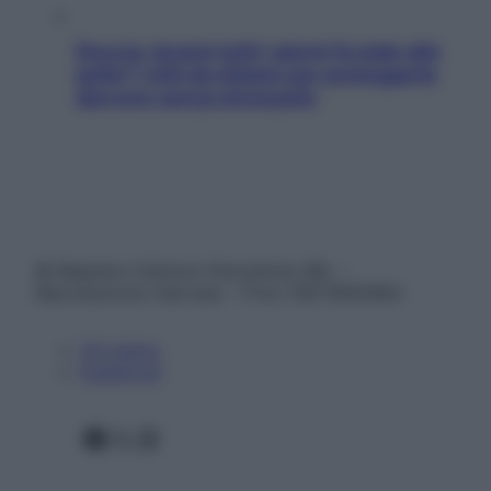
Doccia, lavarsi tutti i giorni fa male alla
pelle? I miti da sfatare per proteggerla
davvero senza stressarla
© Belpietro Edizioni Periodiche SRL –
Riproduzione riservata – P.Iva 13673600964
Chi siamo
Pubblicità
Facebook
X
Instagram