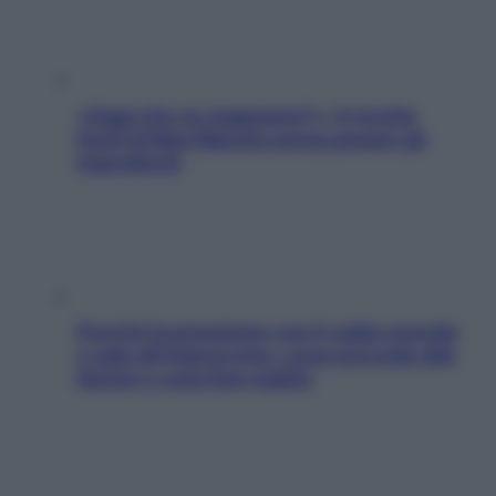
«Oggi che se magnamo?»: 4 ricette
facili di Max Mariola senza pesare gli
ingredienti
Perché la pressione con il caldo scende
e sale all’improvviso: cosa succede alle
donne e cosa fare subito