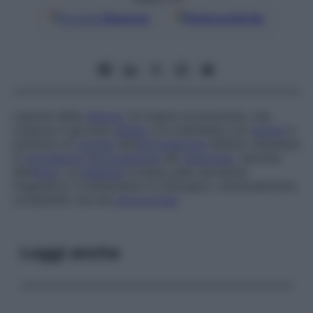
Google
Discover
Fonti preferite
Lesione della
sinovia
, di origine sconosciuta, che
colpisce il giovane
adulto
e si manifesta con
dolore
e
aumento di
volume
dell’
articolazione
affetta. Interessa
in
prevalenza
l’
articolazione
del
ginocchio
, talvolta
dell’
anca
. La
diagnosi
si basa sulla risonanza
magnetica. Il trattamento è chirurgico, eventualmente
completato da una
sinoviortesi
.
Leggi anche