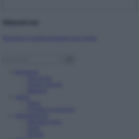
Abbonati ora!
Starbene ti regala benessere ogni mese!
Benessere
Psicologia
Rimedi naturali
Bellezza
Salute
News
Problemi e soluzioni
Alimentazione
Mangiare sano
Diete
Ricette