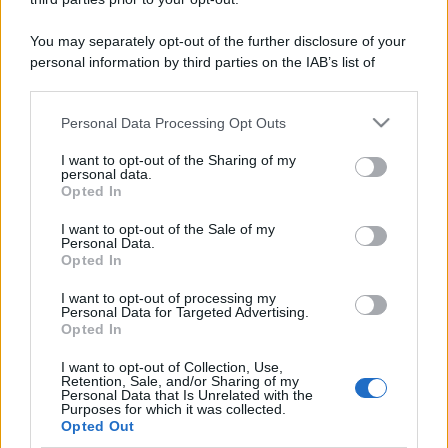
You may separately opt-out of the further disclosure of your
personal information by third parties on the IAB’s list of
downstream participants.
Personal Data Processing Opt Outs
This information may also be disclosed by us to third parties
on the IAB’s List of Downstream Participants that may further
I want to opt-out of the Sharing of my
disclose it to other third parties.
personal data.
Opted In
Please note that this website/app uses one or more Google
services and may gather and store information including but
I want to opt-out of the Sale of my
Personal Data.
not limited to your visit or usage behaviour. You may click to
Opted In
grant or deny consent to Google and its third-party tags to
use your data for below specified purposes in below Google
I want to opt-out of processing my
consent section.
Personal Data for Targeted Advertising.
Opted In
I want to opt-out of Collection, Use,
Retention, Sale, and/or Sharing of my
Personal Data that Is Unrelated with the
Purposes for which it was collected.
Opted Out