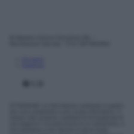
© Belpietro Edizioni Periodiche SRL –
Riproduzione riservata – P.Iva 13673600964
Chi siamo
Pubblicità
Facebook
X
Instagram
ATTENZIONE: Le informazioni contenute in questo
sito sono presentate a solo scopo informativo, in
nessun caso possono costituire la formulazione di
una diagnosi o la prescrizione di un trattamento, e
non intendono e non devono in alcun modo