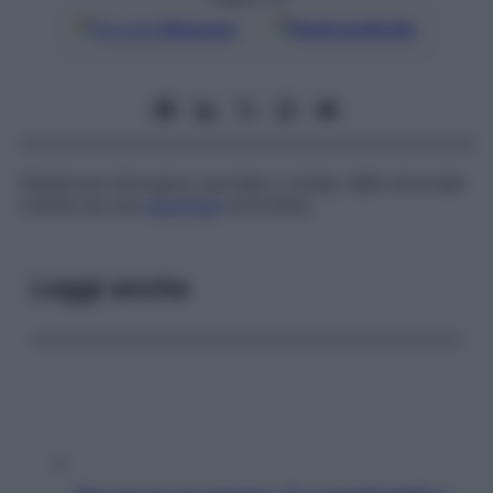
Google
Discover
Fonti preferite
Ablazione chirurgica, parziale o totale, della sinoviale
colpita da una
patologia
articolare.
Leggi anche