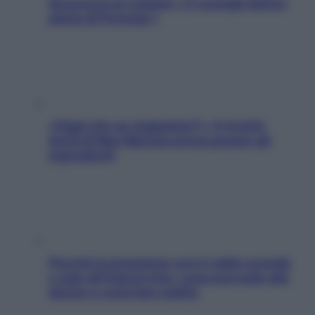
Sicurezza al volante: i 5 consigli dell’ex
pilota di Formula 1
«Oggi che se magnamo?»: 4 ricette
facili di Max Mariola senza pesare gli
ingredienti
Perché la pressione con il caldo scende
e sale all’improvviso: cosa succede alle
donne e cosa fare subito