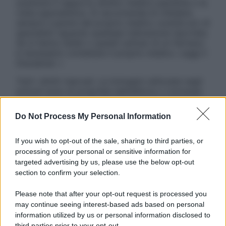
sostituire il rapporto diretto medico-paziente o la
visita specialistica. Si raccomanda di chiedere
sempre il parere del proprio medico curante e/o di
specialisti riguardo qualsiasi indicazione riportata.
Se si hanno dubbi o quesiti sull’uso di un farmaco
è necessario contattare il proprio medico. Leggi il
Disclaimer »
Tutti i diritti riservati. Le immagini utilizzate negli
articoli sono di proprietà dell’editore o concesse
in licenza per l’uso. È vietata la riproduzione non
autorizzata.
Do Not Process My Personal Information
If you wish to opt-out of the sale, sharing to third parties, or
processing of your personal or sensitive information for
Informativa
targeted advertising by us, please use the below opt-out
Privacy Policy
section to confirm your selection.
Cookie Policy
Note Legali
Please note that after your opt-out request is processed you
Preferenze Privacy
may continue seeing interest-based ads based on personal
information utilized by us or personal information disclosed to
third parties prior to your opt-out.