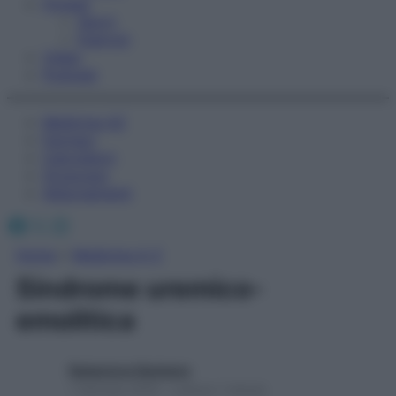
Fitness
Sport
Esercizi
Video
Podcast
Medicina AZ
Farmaci
Calcolatori
Oroscopo
Abbonamenti
Facebook
X
Instagram
Home
»
Medicina A-Z
Sindrome uremico-
emolitica
Redazione Starbene
1 Gennaio 2025 – Lettura 1 minuto