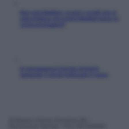
Non solo Maldive: scopri i coralli che si
nascondono nel nostro Mediterraneo (e
come proteggerli)
In menopausa il rischio d’infarto
aumenta: è ora di rinforzare il cuore
© Belpietro Edizioni Periodiche SRL –
Riproduzione riservata – P.Iva 13673600964