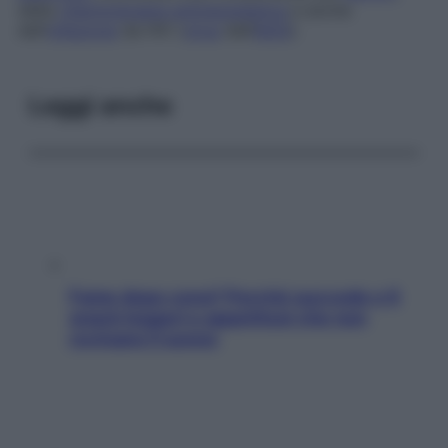
della
chemioterapia antineoplastica
e anche
dell’
infezione
da HIV (
virus
dell’
AIDS
).
Leggi anche
Fame dopo cena? Perché succede e 6
snack leggeri e appetitosi che non
rovinano il sonno