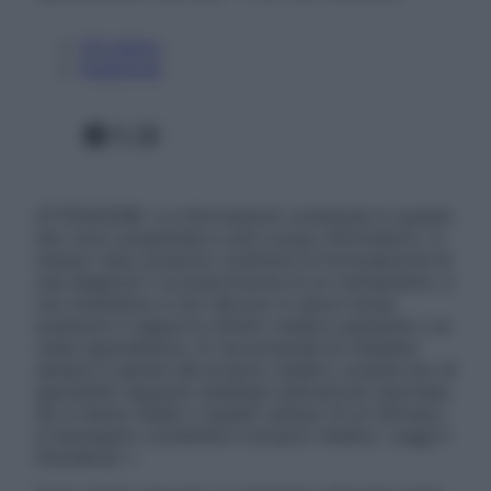
Chi siamo
Pubblicità
Facebook
X
Instagram
ATTENZIONE: Le informazioni contenute in questo
sito sono presentate a solo scopo informativo, in
nessun caso possono costituire la formulazione di
una diagnosi o la prescrizione di un trattamento, e
non intendono e non devono in alcun modo
sostituire il rapporto diretto medico-paziente o la
visita specialistica. Si raccomanda di chiedere
sempre il parere del proprio medico curante e/o di
specialisti riguardo qualsiasi indicazione riportata.
Se si hanno dubbi o quesiti sull’uso di un farmaco
è necessario contattare il proprio medico. Leggi il
Disclaimer »