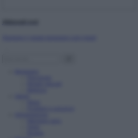
Abbonati ora!
Starbene ti regala benessere ogni mese!
Benessere
Psicologia
Rimedi naturali
Bellezza
Salute
News
Problemi e soluzioni
Alimentazione
Mangiare sano
Diete
Ricette