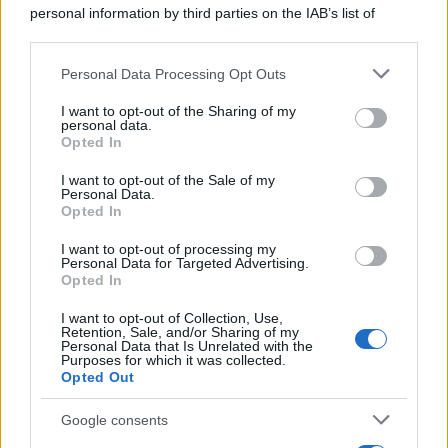
personal information by third parties on the IAB’s list of
downstream participants.
Personal Data Processing Opt Outs
This information may also be disclosed by us to third parties
on the IAB’s List of Downstream Participants that may further
I want to opt-out of the Sharing of my
disclose it to other third parties.
personal data.
Opted In
Please note that this website/app uses one or more Google
services and may gather and store information including but
I want to opt-out of the Sale of my
Personal Data.
not limited to your visit or usage behaviour. You may click to
Opted In
grant or deny consent to Google and its third-party tags to
use your data for below specified purposes in below Google
I want to opt-out of processing my
consent section.
Personal Data for Targeted Advertising.
Opted In
I want to opt-out of Collection, Use,
Retention, Sale, and/or Sharing of my
Personal Data that Is Unrelated with the
Purposes for which it was collected.
Opted Out
Google consents