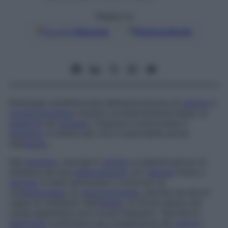
Seguici su
Google
Discover
Fonti preferite
Patologia caratterizzata dall’associazione di
anemia
e
trombocitopenia
(numero eccessivamente basso di
piastrine
nel
sangue
). Colpisce in particolare il
bambino
in tenera età, ma è osservabile anche
nell’
adulto
.
Nel
bambino
, insorge in
genere
a qualche giorno di
distanza da una
gastroenterite
con
diarrea
mista a
sangue
; è stato ipotizzato il concorso di
un’
endotossina
, la
verocitotossina
, secreta da alcuni
ceppi di colibacilli. Nell’
adulto
, le forme senza una
causa apparente sono le più frequenti. Talvolta la
patologia
costituisce una complicanza del
cancro
,