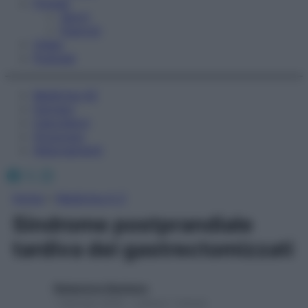
Fitness
Sport
Esercizi
Video
Podcast
Medicina AZ
Farmaci
Calcolatori
Oroscopo
Abbonamenti
Facebook
X
Instagram
Home
»
Medicina A-Z
Sindrome postprandiale
tardiva dei gastrectomizzati
Redazione Starbene
1 Gennaio 2025 – Lettura 1 minuto