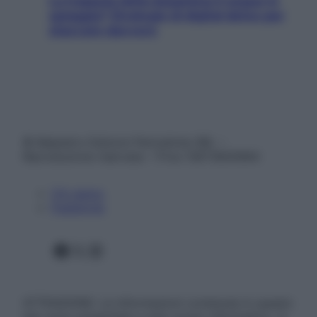
La trappola della dopamina ti segue in
spiaggia? Strategie di digital detox per
staccare davvero
© Belpietro Edizioni Periodiche SRL –
Riproduzione riservata – P.Iva 13673600964
Chi siamo
Pubblicità
Facebook
X
Instagram
ATTENZIONE: Le informazioni contenute in questo