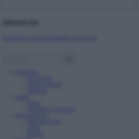
Abbonati ora!
Starbene ti regala benessere ogni mese!
Benessere
Psicologia
Rimedi naturali
Bellezza
Salute
News
Problemi e soluzioni
Alimentazione
Mangiare sano
Diete
Ricette