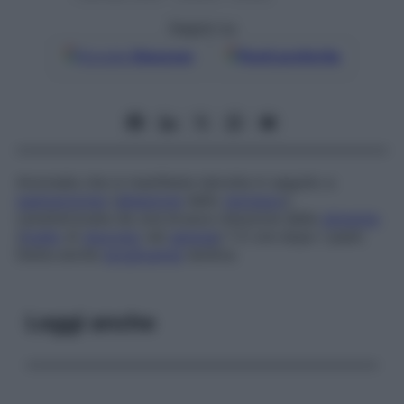
Seguici su
Google
Discover
Fonti preferite
Anomalia che si manifesta talvolta in seguito a
gastrectomia
(
ablazione
dello
stomaco
),
caratterizzata da una brusca riduzione della
glicemia
(
livello
di
glucosio
nel
sangue
) 1-2 ore dopo i pasti.
Detta anche
ipoglicemia
tardiva.
Leggi anche