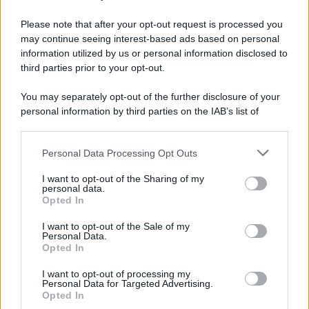
Preferenze Privacy
Please note that after your opt-out request is processed you
may continue seeing interest-based ads based on personal
information utilized by us or personal information disclosed to
third parties prior to your opt-out.
You may separately opt-out of the further disclosure of your
personal information by third parties on the IAB’s list of
downstream participants.
Personal Data Processing Opt Outs
This information may also be disclosed by us to third parties
on the IAB’s List of Downstream Participants that may further
I want to opt-out of the Sharing of my
disclose it to other third parties.
personal data.
Opted In
Please note that this website/app uses one or more Google
services and may gather and store information including but
I want to opt-out of the Sale of my
Personal Data.
not limited to your visit or usage behaviour. You may click to
Opted In
grant or deny consent to Google and its third-party tags to
use your data for below specified purposes in below Google
I want to opt-out of processing my
consent section.
Personal Data for Targeted Advertising.
Opted In