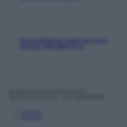
Aria condizionata: usala così, senza
rischiare raffreddore & Co.
© Belpietro Edizioni Periodiche SRL –
Riproduzione riservata – P.Iva 13673600964
Chi siamo
Pubblicità