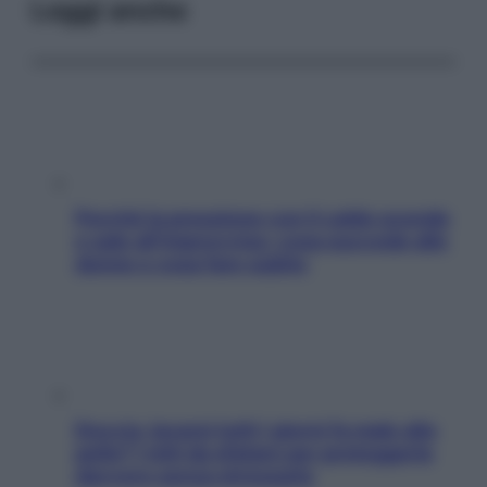
Leggi anche
Perché la pressione con il caldo scende
e sale all’improvviso: cosa succede alle
donne e cosa fare subito
Doccia, lavarsi tutti i giorni fa male alla
pelle? I miti da sfatare per proteggerla
davvero senza stressarla