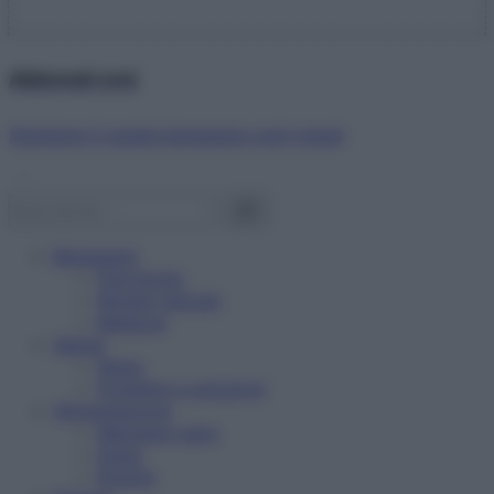
Abbonati ora!
Starbene ti regala benessere ogni mese!
Benessere
Psicologia
Rimedi naturali
Bellezza
Salute
News
Problemi e soluzioni
Alimentazione
Mangiare sano
Diete
Ricette