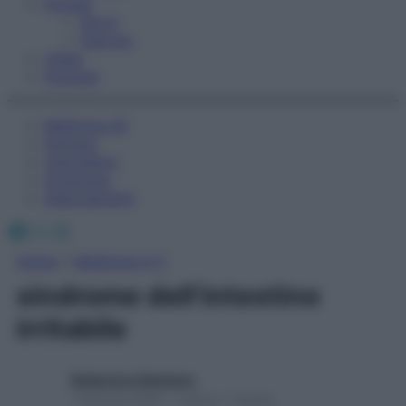
Fitness
Sport
Esercizi
Video
Podcast
Medicina AZ
Farmaci
Calcolatori
Oroscopo
Abbonamenti
Facebook
X
Instagram
Home
»
Medicina A-Z
sindrome dell’intestino
irritabile
Redazione Starbene
1 Gennaio 2025 – Lettura 1 minuto