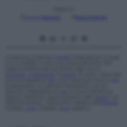
Seguici su
Google
Discover
Fonti preferite
Condizione di alterata
motilità
intestinale per la quale
non è possibile trovare una causa anatomica. Può
essere caratterizzata da diversi segni tra cui
aerofagia
,
costipazione
e
diarrea
. Di solito, inizia nelle
prime tre decadi di
vita
e può durare per tutta la
vita
presentandosi con episodi intermittenti, ma non
abbrevia, l’aspettativa di
vita
. In alcuni individui gli
attacchi sembrano essere scatenati dallo
stress
o da
difficoltà emotive. Detta anche
malattia dell’
intestino
irritabile,
colon
irritabile,
colon
spastico.