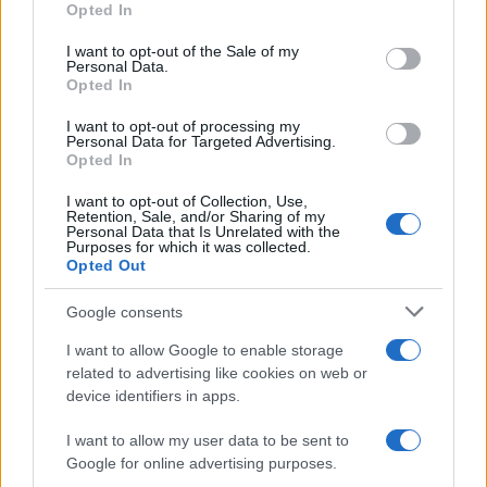
Opted In
Please note that this website/app uses one or more Google
services and may gather and store information including but
I want to opt-out of the Sale of my
Personal Data.
not limited to your visit or usage behaviour. You may click to
Opted In
grant or deny consent to Google and its third-party tags to
use your data for below specified purposes in below Google
I want to opt-out of processing my
consent section.
Personal Data for Targeted Advertising.
Opted In
I want to opt-out of Collection, Use,
Retention, Sale, and/or Sharing of my
Personal Data that Is Unrelated with the
Purposes for which it was collected.
Opted Out
Google consents
I want to allow Google to enable storage
related to advertising like cookies on web or
device identifiers in apps.
I want to allow my user data to be sent to
Google for online advertising purposes.