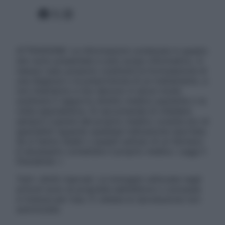
Facebook
X
Instagram
ATTENZIONE: Le informazioni contenute in questo
sito sono presentate a solo scopo informativo, in
nessun caso possono costituire la formulazione di
una diagnosi o la prescrizione di un trattamento, e
non intendono e non devono in alcun modo
sostituire il rapporto diretto medico-paziente o la
visita specialistica. Si raccomanda di chiedere
sempre il parere del proprio medico curante e/o di
specialisti riguardo qualsiasi indicazione riportata.
Se si hanno dubbi o quesiti sull’uso di un farmaco
è necessario contattare il proprio medico. Leggi il
Disclaimer »
Tutti i diritti riservati. Le immagini utilizzate negli
articoli sono di proprietà dell’editore o concesse
in licenza per l’uso. È vietata la riproduzione non
autorizzata.