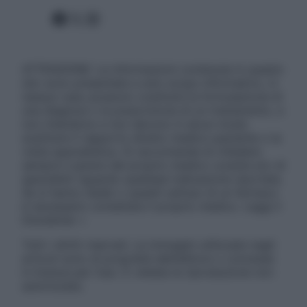
Facebook
X
Instagram
ATTENZIONE: Le informazioni contenute in questo
sito sono presentate a solo scopo informativo, in
nessun caso possono costituire la formulazione di
una diagnosi o la prescrizione di un trattamento, e
non intendono e non devono in alcun modo
sostituire il rapporto diretto medico-paziente o la
visita specialistica. Si raccomanda di chiedere
sempre il parere del proprio medico curante e/o di
specialisti riguardo qualsiasi indicazione riportata.
Se si hanno dubbi o quesiti sull’uso di un farmaco
è necessario contattare il proprio medico. Leggi il
Disclaimer »
Tutti i diritti riservati. Le immagini utilizzate negli
articoli sono di proprietà dell’editore o concesse
in licenza per l’uso. È vietata la riproduzione non
autorizzata.