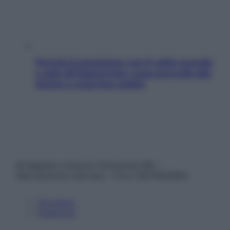
Perché la pressione con il caldo scende
e sale all’improvviso: cosa succede alle
donne e cosa fare subito
© Belpietro Edizioni Periodiche SRL –
Riproduzione riservata – P.Iva 13673600964
Chi siamo
Pubblicità