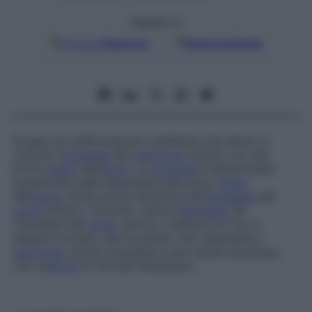
Seguici su
Google
Discover
Fonti preferite
Gruppo di malformazioni cardiache che hanno in
comune l’
ipoplasia
del
ventricolo
sinistro e/o del
primo
tratto
dell’
aorta
. La
prognosi
è determinata
soprattutto dalle dimensioni del primo
tratto
dell’
aorta
. Detta anche
sindrome dell’
ipoplasia
del
cuore
sinistro.
Sovente, indica l’
ipoplasia
dei
complessi del
tratto
aortico, tuttavia ciò non è
sempre corretto, dal momento che raramente il
ventricolo
sinistro ipoplasico può essere associato
con un’
aorta
di normali dimensioni.