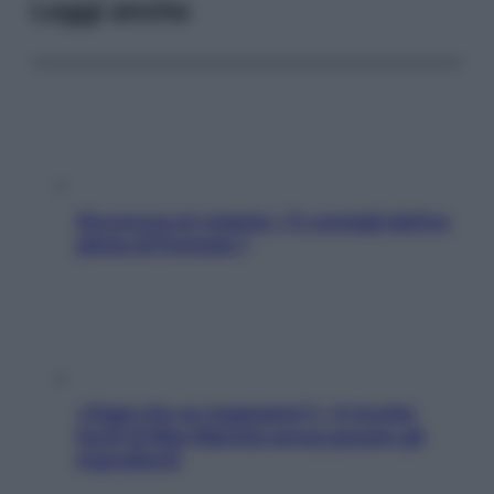
Leggi anche
Sicurezza al volante: i 5 consigli dell’ex
pilota di Formula 1
«Oggi che se magnamo?»: 4 ricette
facili di Max Mariola senza pesare gli
ingredienti