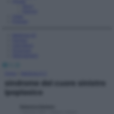
Fitness
Sport
Esercizi
Video
Podcast
Medicina AZ
Farmaci
Calcolatori
Oroscopo
Abbonamenti
Facebook
X
Instagram
Home
»
Medicina A-Z
sindrome del cuore sinistro
ipoplasico
Redazione Starbene
1 Gennaio 2025 – Lettura 1 minuto