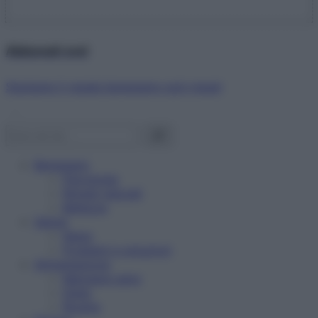
Abbonati ora!
Starbene ti regala benessere ogni mese!
Benessere
Psicologia
Rimedi naturali
Bellezza
Salute
News
Problemi e soluzioni
Alimentazione
Mangiare sano
Diete
Ricette