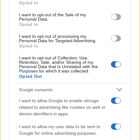
Opted In
Please note that this website/app uses one or more Google
services and may gather and store information including but
I want to opt-out of the Sale of my
Personal Data.
not limited to your visit or usage behaviour. You may click to
Opted In
grant or deny consent to Google and its third-party tags to
use your data for below specified purposes in below Google
I want to opt-out of processing my
consent section.
Personal Data for Targeted Advertising.
Opted In
I want to opt-out of Collection, Use,
Retention, Sale, and/or Sharing of my
Personal Data that Is Unrelated with the
Purposes for which it was collected.
Opted Out
Google consents
I want to allow Google to enable storage
related to advertising like cookies on web or
device identifiers in apps.
I want to allow my user data to be sent to
Google for online advertising purposes.