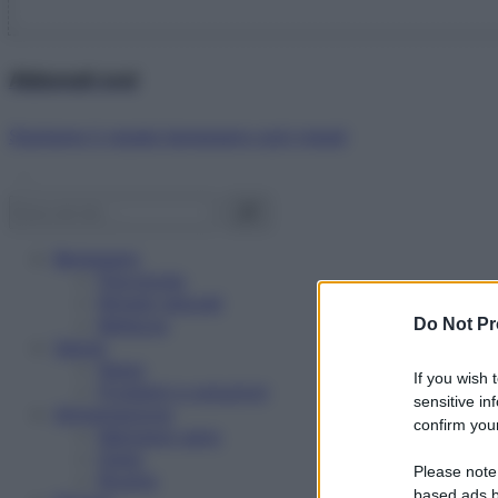
Abbonati ora!
Starbene ti regala benessere ogni mese!
Benessere
Psicologia
Rimedi naturali
Bellezza
Do Not Pr
Salute
News
If you wish 
Problemi e soluzioni
sensitive in
Alimentazione
confirm your
Mangiare sano
Diete
Please note
Ricette
based ads b