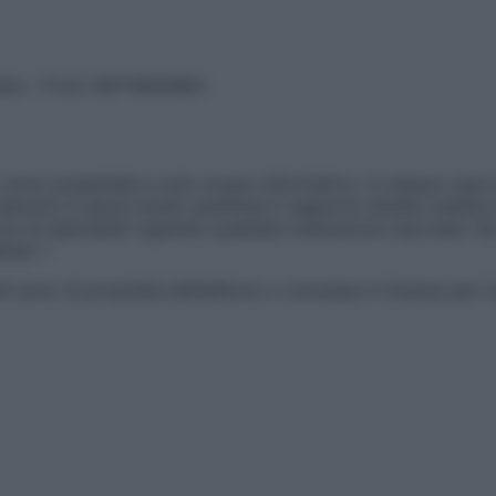
vata – P.Iva 13673600964
sono presentate a solo scopo informativo, in nessun caso p
devono in alcun modo sostituire il rapporto diretto medico-p
 di specialisti riguardo qualsiasi indicazione riportata. Se
aimer »
ticoli sono di proprietà dell’editore o concesse in licenza per 