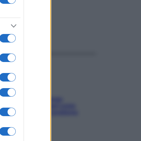
ggi anche
Capelli spezzati lungo
l’attaccatura? Scopri come
risolvere l’annoso problema