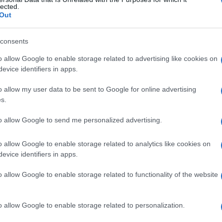
 corpo calloso
lected.
Out
consents
Le
o allow Google to enable storage related to advertising like cookies on
evice identifiers in apps.
ti preferite
o allow my user data to be sent to Google for online advertising
s.
to allow Google to send me personalized advertising.
o allow Google to enable storage related to analytics like cookies on
 danno del corpo calloso, di solito un
tumore
.
evice identifiers in apps.
, perdita della
capacità
di concentrazione, talvolta
otta attenzione, apatia, irritabilità e a volte
atassia
o
o allow Google to enable storage related to functionality of the website
ione
dello splenio del corpo calloso può produrre
a
.
o allow Google to enable storage related to personalization.