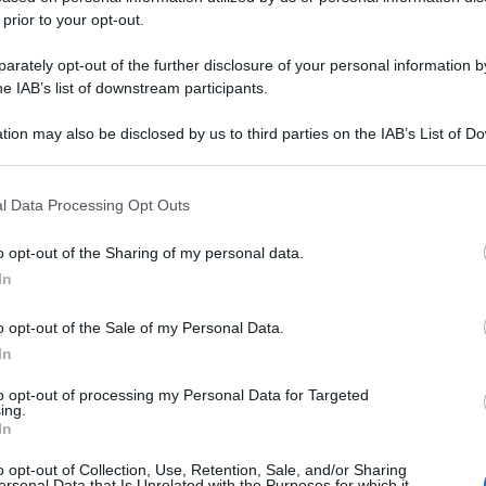
 prior to your opt-out.
rately opt-out of the further disclosure of your personal information by
he IAB’s list of downstream participants.
tion may also be disclosed by us to third parties on the IAB’s List of 
 that may further disclose it to other third parties.
 that this website/app uses one or more Google services and may gath
l Data Processing Opt Outs
including but not limited to your visit or usage behaviour. You may click 
 to Google and its third-party tags to use your data for below specifi
o opt-out of the Sharing of my personal data.
ogle consent section.
In
o opt-out of the Sale of my Personal Data.
In
to opt-out of processing my Personal Data for Targeted
ing.
In
o opt-out of Collection, Use, Retention, Sale, and/or Sharing
ersonal Data that Is Unrelated with the Purposes for which it