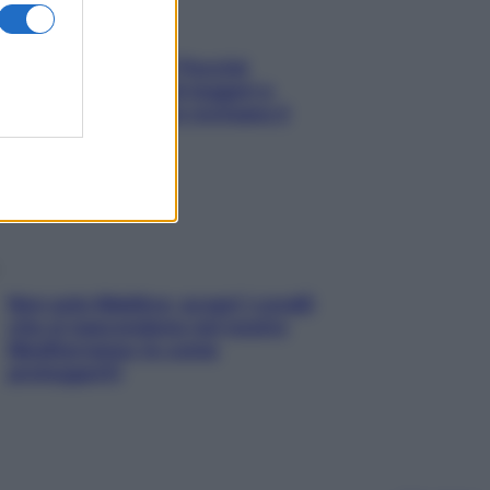
Fame dopo cena? Perché
succede e 6 snack leggeri e
appetitosi che non rovinano il
sonno
Non solo Maldive: scopri i coralli
che si nascondono nel nostro
Mediterraneo (e come
proteggerli)