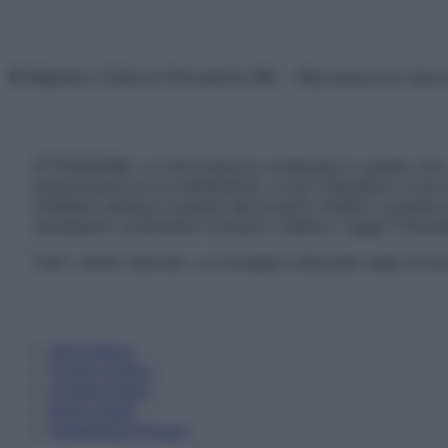
© Belpietro Edizioni Periodiche SRL – Riproduzione riser
ATTENZIONE: Le informazioni contenute in questo sito 
prescrizione di un trattamento, e non intendono e non 
chiedere sempre il parere del proprio medico curante e/o
necessario contattare il proprio medico. Leggi il Discl
Tutti i diritti riservati. Le immagini utilizzate negli ar
Informativa
Privacy Policy
Cookie Policy
Note Legali
Preferenze Privacy