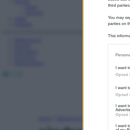
Fitness
third parties
Sport
Esercizi
You may sepa
Video
parties on t
Podcast
This informa
Medicina AZ
Participants
Farmaci
Calcolatori
Please note
Persona
Oroscopo
information 
Abbonamenti
deny consent
I want t
in below Go
Facebook
X
Instagram
Opted 
I want t
Opted 
I want 
Advertis
Opted 
Home
»
Medicina A-Z
I want t
of my P