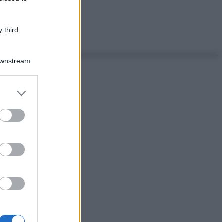
 third
Downstream
er and store
to grant or
ed purposes