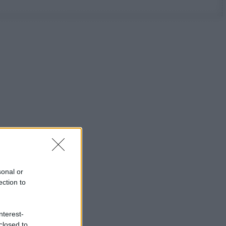
sonal or
ection to
nterest-
closed to