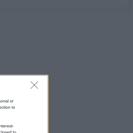
sonal or
ection to
nterest-
closed to