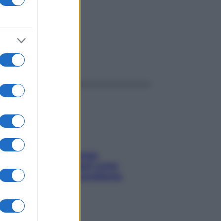
ggi anche
Capelli spezzati lungo
l’attaccatura? Scopri come
risolvere l’annoso problema