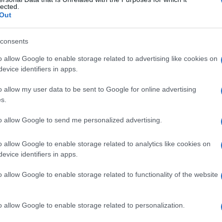
allergia totale
lected.
Out
consents
Le
o allow Google to enable storage related to advertising like cookies on
evice identifiers in apps.
ti preferite
o allow my user data to be sent to Google for online advertising
s.
to allow Google to send me personalized advertising.
o allow Google to enable storage related to analytics like cookies on
o gruppo di sostanze ambientali, che comprendono
evice identifiers in apps.
: si manifesta in modo tipico con severa
ipersensibilità
e
. Si ritiene che fattori psicogeni abbiano
o allow Google to enable storage related to functionality of the website
esta
sindrome
viene detta anche
sindrome del
piti sono spesso chiamati, impropriamente,
reattori
o allow Google to enable storage related to personalization.