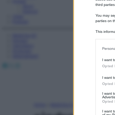
Fitness
third parties
Sport
Esercizi
You may sepa
Video
parties on t
Podcast
This informa
Medicina AZ
Participants
Farmaci
Calcolatori
Please note
Persona
Oroscopo
information 
Abbonamenti
deny consent
I want t
in below Go
Facebook
X
Instagram
Opted 
I want t
Opted 
I want 
Advertis
Opted 
Home
»
Medicina A-Z
I want t
of my P