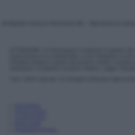
© Belpietro Edizioni Periodiche SRL – Riproduzione riser
ATTENZIONE: Le informazioni contenute in questo sito 
prescrizione di un trattamento, e non intendono e non 
chiedere sempre il parere del proprio medico curante e/o
necessario contattare il proprio medico. Leggi il Discl
Tutti i diritti riservati. Le immagini utilizzate negli ar
Informativa
Privacy Policy
Cookie Policy
Note Legali
Preferenze Privacy