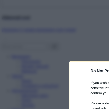
Abbonati ora!
Starbene ti regala benessere ogni mese!
Benessere
Psicologia
Rimedi naturali
Bellezza
Do Not Pr
Salute
News
If you wish 
Problemi e soluzioni
sensitive in
Alimentazione
confirm your
Mangiare sano
Diete
Please note
Ricette
based ads b