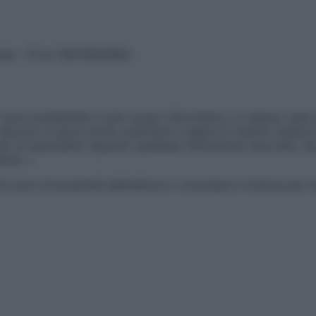
vata – P.Iva 13673600964
sono presentate a solo scopo informativo, in nessun caso p
devono in alcun modo sostituire il rapporto diretto medico-p
 di specialisti riguardo qualsiasi indicazione riportata. Se
aimer »
ticoli sono di proprietà dell’editore o concesse in licenza per 