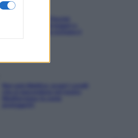
Fame dopo cena? Perché
succede e 6 snack leggeri e
appetitosi che non rovinano il
sonno
Non solo Maldive: scopri i coralli
che si nascondono nel nostro
Mediterraneo (e come
proteggerli)