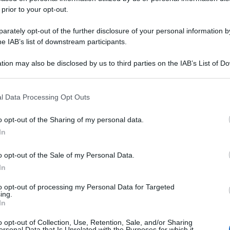
 prior to your opt-out.
rately opt-out of the further disclosure of your personal information by
he IAB’s list of downstream participants.
tion may also be disclosed by us to third parties on the IAB’s List of 
 that may further disclose it to other third parties.
 that this website/app uses one or more Google services and may gath
l Data Processing Opt Outs
including but not limited to your visit or usage behaviour. You may click 
 to Google and its third-party tags to use your data for below specifi
o opt-out of the Sharing of my personal data.
ogle consent section.
In
o opt-out of the Sale of my Personal Data.
In
to opt-out of processing my Personal Data for Targeted
ing.
In
o opt-out of Collection, Use, Retention, Sale, and/or Sharing
ersonal Data that Is Unrelated with the Purposes for which it