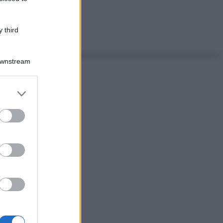
 third
Downstream
er and store
to grant or
ed purposes