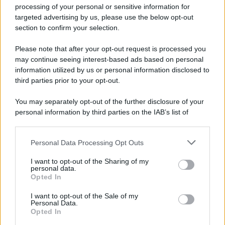
Privacy Policy
processing of your personal or sensitive information for
Cookie Policy
targeted advertising by us, please use the below opt-out
Note Legali
section to confirm your selection.
Preferenze Privacy
Please note that after your opt-out request is processed you
may continue seeing interest-based ads based on personal
information utilized by us or personal information disclosed to
third parties prior to your opt-out.
You may separately opt-out of the further disclosure of your
personal information by third parties on the IAB’s list of
downstream participants.
Personal Data Processing Opt Outs
This information may also be disclosed by us to third parties
on the IAB’s List of Downstream Participants that may further
I want to opt-out of the Sharing of my
disclose it to other third parties.
personal data.
Opted In
Please note that this website/app uses one or more Google
services and may gather and store information including but
I want to opt-out of the Sale of my
Personal Data.
not limited to your visit or usage behaviour. You may click to
Opted In
grant or deny consent to Google and its third-party tags to
use your data for below specified purposes in below Google