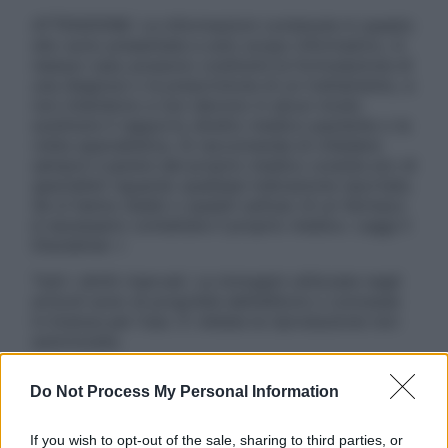
ATTENZIONE: Le informazioni contenute in questo
sito sono presentate a solo scopo informativo, in
nessun caso possono costituire la formulazione di
una diagnosi o la prescrizione di un trattamento, e
non intendono e non devono in alcun modo
sostituire il rapporto diretto medico-paziente o la
visita specialistica. Si raccomanda di chiedere
sempre il parere del proprio medico curante e/o di
specialisti riguardo qualsiasi indicazione riportata.
Se si hanno dubbi o quesiti sull’uso di un farmaco
è necessario contattare il proprio medico. Leggi il
Disclaimer »
Tutti i diritti riservati. Le immagini utilizzate negli
articoli sono di proprietà dell’editore o concesse
in licenza per l’uso. È vietata la riproduzione non
autorizzata.
Do Not Process My Personal Information
Informativa
If you wish to opt-out of the sale, sharing to third parties, or