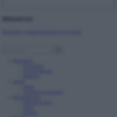
Abbonati ora!
Starbene ti regala benessere ogni mese!
Benessere
Psicologia
Rimedi naturali
Bellezza
Salute
News
Problemi e soluzioni
Alimentazione
Mangiare sano
Diete
Ricette