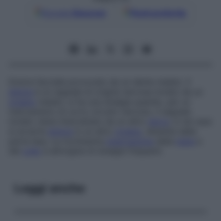
Google
Discover
Fonti preferite
Dolore facciale provocato da un dente malato. Il
dolore
è un segnale di origine nervosa inviato da un
organo
malato: si ha una sinalgia quando, per un
meccanismo di corto circuito nervoso, il segnale
inviato viene intercettato da un altro
nervo
; in tal caso
si avverte
dolore
in un altro
organo
, distante dalla
parte lesa. La ricchissima
innervazione
della
testa
e
del
collo
è all’origine di sinalgie frequenti.
Leggi anche