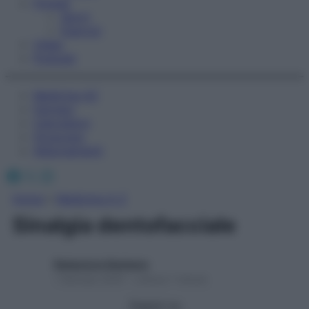
Fitness
Sport
Esercizi
Video
Podcast
Medicina AZ
Farmaci
Calcolatori
Oroscopo
Abbonamenti
Facebook
X
Instagram
Home
»
Medicina A-Z
Sinalgia dentofacciale
Redazione Starbene
1 Gennaio 2025 – Lettura 1 minuto
Seguici su