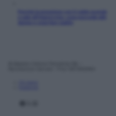
Perché la pressione con il caldo scende
e sale all’improvviso: cosa succede alle
donne e cosa fare subito
© Belpietro Edizioni Periodiche SRL –
Riproduzione riservata – P.Iva 13673600964
Chi siamo
Pubblicità
Facebook
X
Instagram