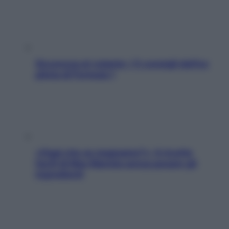
Sicurezza al volante: i 5 consigli dell’ex
pilota di Formula 1
«Oggi che se magnamo?»: 4 ricette
facili di Max Mariola senza pesare gli
ingredienti