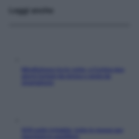
Leggi anche
Mindfulness tra le vette: a Cortina due
giorni lontani da stress e ansia da
smartphone
SOS pelle irritabile: tutte le mosse per
riportarla in equilibrio