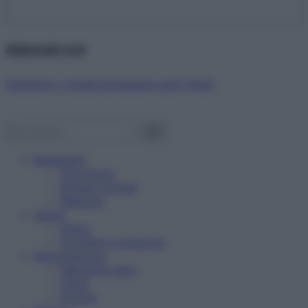
Abbonati ora!
Starbene ti regala benessere ogni mese!
Benessere
Psicologia
Rimedi naturali
Bellezza
Salute
News
Problemi e soluzioni
Alimentazione
Mangiare sano
Diete
Ricette