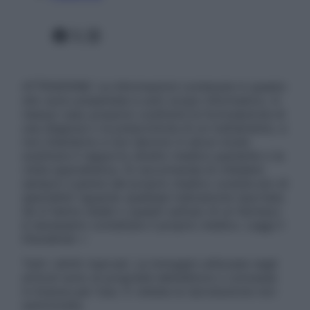
Facebook
X
Instagram
ATTENZIONE: Le informazioni contenute in questo
sito sono presentate a solo scopo informativo, in
nessun caso possono costituire la formulazione di
una diagnosi o la prescrizione di un trattamento, e
non intendono e non devono in alcun modo
sostituire il rapporto diretto medico-paziente o la
visita specialistica. Si raccomanda di chiedere
sempre il parere del proprio medico curante e/o di
specialisti riguardo qualsiasi indicazione riportata.
Se si hanno dubbi o quesiti sull’uso di un farmaco
è necessario contattare il proprio medico. Leggi il
Disclaimer »
Tutti i diritti riservati. Le immagini utilizzate negli
articoli sono di proprietà dell’editore o concesse
in licenza per l’uso. È vietata la riproduzione non
autorizzata.