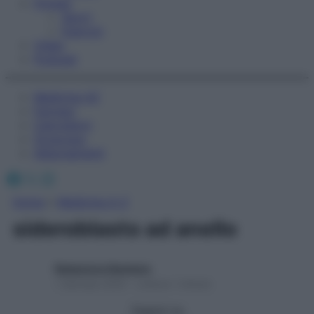
Fitness
Sport
Esercizi
Video
Podcast
Medicina AZ
Farmaci
Calcolatori
Oroscopo
Abbonamenti
Facebook
X
Instagram
Home
»
Medicina A-Z
sideroblasto ad anello
Redazione Starbene
1 Gennaio 2025 – Lettura 1 minuto
Seguici su