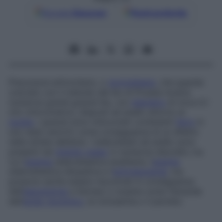
Google
Discover
Fonti preferite
Precursore eritrocitario, o
normoblasto
, che quando
colorato con il metodo del blu di Prussia mostra
numerosi grandi granuli blu, con
diametro
di circa 0,1
mm (micrometro), disposti ad anello attorno al
nucleo
. I granuli sono mitocondri contenenti
ferro
in
uno stato amorfo come conseguenza di un difetto
nella sintesi dell’eme. I sideroblasti ad anello sono
presenti nel
midollo osseo
in numerosi disordini, tra
cui l’
anemia
sideroblastica ereditaria, l’
anemia
sideroblastica idiopatica e l’
eritroleucemia
, ma
possono anche essere riscontrati in conseguenza
dell’
esposizione
a farmaci o tossine come l’idrazide
dell’
acido nicotinico
, la cicloserina o il piombo.