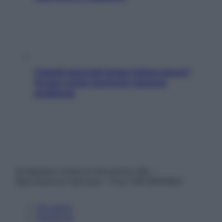
Capelli spezzati lungo l’attaccatura?
Scopri come risolvere l’annoso
problema
© Belpietro Edizioni Periodiche SRL –
Riproduzione riservata – P.Iva 13673600964
Chi siamo
Pubblicità