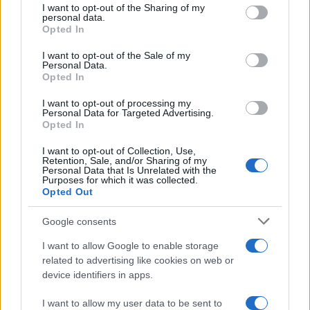
I want to opt-out of the Sharing of my
disclose it to other third parties.
personal data.
Opted In
Please note that this website/app uses one or more Google
services and may gather and store information including but
I want to opt-out of the Sale of my
Personal Data.
not limited to your visit or usage behaviour. You may click to
Opted In
grant or deny consent to Google and its third-party tags to
use your data for below specified purposes in below Google
I want to opt-out of processing my
consent section.
Personal Data for Targeted Advertising.
Opted In
I want to opt-out of Collection, Use,
Retention, Sale, and/or Sharing of my
Personal Data that Is Unrelated with the
Purposes for which it was collected.
Opted Out
Google consents
I want to allow Google to enable storage
related to advertising like cookies on web or
device identifiers in apps.
I want to allow my user data to be sent to