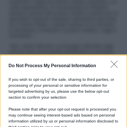
sostituire il rapporto diretto medico-paziente o la
visita specialistica. Si raccomanda di chiedere
sempre il parere del proprio medico curante e/o di
specialisti riguardo qualsiasi indicazione riportata.
Se si hanno dubbi o quesiti sull’uso di un farmaco
è necessario contattare il proprio medico. Leggi il
Disclaimer »
Tutti i diritti riservati. Le immagini utilizzate negli
articoli sono di proprietà dell’editore o concesse
in licenza per l’uso. È vietata la riproduzione non
autorizzata.
Do Not Process My Personal Information
If you wish to opt-out of the sale, sharing to third parties, or
processing of your personal or sensitive information for
Informativa
targeted advertising by us, please use the below opt-out
Privacy Policy
section to confirm your selection.
Cookie Policy
Note Legali
Please note that after your opt-out request is processed you
Preferenze Privacy
may continue seeing interest-based ads based on personal
information utilized by us or personal information disclosed to
third parties prior to your opt-out.