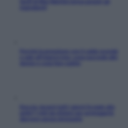
facili di Max Mariola senza pesare gli
ingredienti
Perché la pressione con il caldo scende
e sale all’improvviso: cosa succede alle
donne e cosa fare subito
Doccia, lavarsi tutti i giorni fa male alla
pelle? I miti da sfatare per proteggerla
davvero senza stressarla