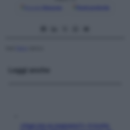
Google
Discover
Fonti preferite
Vedi
Ferro
sierico
Leggi anche
«Oggi che se magnamo?»: 4 ricette