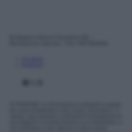
© Belpietro Edizioni Periodiche SRL –
Riproduzione riservata – P.Iva 13673600964
Chi siamo
Pubblicità
Facebook
X
Instagram
ATTENZIONE: Le informazioni contenute in questo
sito sono presentate a solo scopo informativo, in
nessun caso possono costituire la formulazione di
una diagnosi o la prescrizione di un trattamento, e
non intendono e non devono in alcun modo