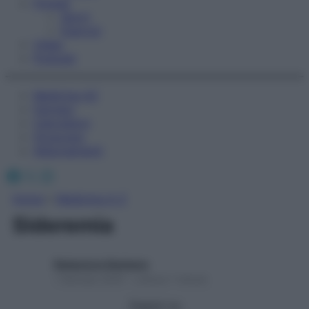
Fitness
Sport
Esercizi
Video
Podcast
Medicina AZ
Farmaci
Calcolatori
Oroscopo
Abbonamenti
Facebook
X
Instagram
Home
»
Medicina A-Z
Sideremia
Redazione Starbene
1 Gennaio 2025 – Lettura 1 minuto
Seguici su