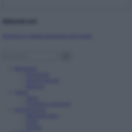
Abbonati ora!
Starbene ti regala benessere ogni mese!
Benessere
Psicologia
Rimedi naturali
Bellezza
Salute
News
Problemi e soluzioni
Alimentazione
Mangiare sano
Diete
Ricette