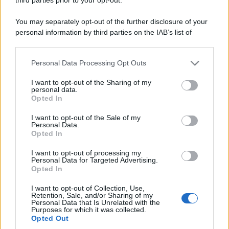
You may separately opt-out of the further disclosure of your
personal information by third parties on the IAB’s list of
downstream participants.
Personal Data Processing Opt Outs
This information may also be disclosed by us to third parties
on the IAB’s List of Downstream Participants that may further
I want to opt-out of the Sharing of my
disclose it to other third parties.
personal data.
Opted In
Please note that this website/app uses one or more Google
services and may gather and store information including but
I want to opt-out of the Sale of my
Personal Data.
not limited to your visit or usage behaviour. You may click to
Opted In
grant or deny consent to Google and its third-party tags to
use your data for below specified purposes in below Google
I want to opt-out of processing my
consent section.
Personal Data for Targeted Advertising.
Opted In
I want to opt-out of Collection, Use,
Retention, Sale, and/or Sharing of my
Personal Data that Is Unrelated with the
Purposes for which it was collected.
Opted Out