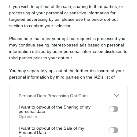
Informativa
Privacy Policy
If you wish to opt-out of the sale, sharing to third parties, or
Cookie Policy
processing of your personal or sensitive information for
Note Legali
targeted advertising by us, please use the below opt-out
Preferenze Privacy
section to confirm your selection.
Please note that after your opt-out request is processed you
may continue seeing interest-based ads based on personal
information utilized by us or personal information disclosed to
third parties prior to your opt-out.
You may separately opt-out of the further disclosure of your
personal information by third parties on the IAB’s list of
downstream participants.
Personal Data Processing Opt Outs
This information may also be disclosed by us to third parties
on the IAB’s List of Downstream Participants that may further
I want to opt-out of the Sharing of my
disclose it to other third parties.
personal data.
Opted In
Please note that this website/app uses one or more Google
services and may gather and store information including but
I want to opt-out of the Sale of my
Personal Data.
not limited to your visit or usage behaviour. You may click to