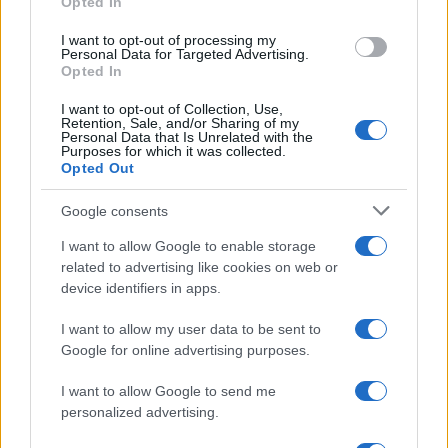
Opted In
grant or deny consent to Google and its third-party tags to
use your data for below specified purposes in below Google
I want to opt-out of processing my
consent section.
Personal Data for Targeted Advertising.
Opted In
I want to opt-out of Collection, Use,
Retention, Sale, and/or Sharing of my
Personal Data that Is Unrelated with the
Purposes for which it was collected.
Opted Out
Google consents
I want to allow Google to enable storage
related to advertising like cookies on web or
device identifiers in apps.
I want to allow my user data to be sent to
Google for online advertising purposes.
I want to allow Google to send me
personalized advertising.