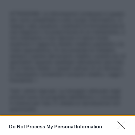
ATTENZIONE: Le informazioni contenute in questo
sito sono presentate a solo scopo informativo, in
nessun caso possono costituire la formulazione di
una diagnosi o la prescrizione di un trattamento, e
non intendono e non devono in alcun modo
sostituire il rapporto diretto medico-paziente o la
visita specialistica. Si raccomanda di chiedere
sempre il parere del proprio medico curante e/o di
specialisti riguardo qualsiasi indicazione riportata.
Se si hanno dubbi o quesiti sull’uso di un farmaco
è necessario contattare il proprio medico. Leggi il
Disclaimer »
Tutti i diritti riservati. Le immagini utilizzate negli
articoli sono di proprietà dell’editore o concesse
in licenza per l’uso. È vietata la riproduzione non
autorizzata.
Do Not Process My Personal Information