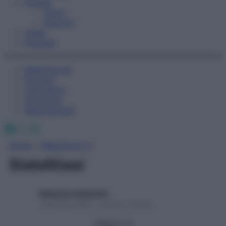
Fitness
Sport
Esercizi
Video
Podcast
Medicina AZ
Farmaci
Calcolatori
Oroscopo
Abbonamenti
Facebook
X
Instagram
Home
»
Medicina A-Z
Sialolitiasi
Redazione Starbene
1 Gennaio 2025 – Lettura 1 minuto
Seguici su