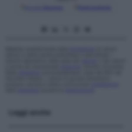
Google
Discover
Fonti preferite
Malattia caratterizzata dalla
formazione
di calcoli
salivari e detta anche ptialolitiasi e salivolitiasi. I
sintomi dipendono dalla sede del
calcolo
o dei calcoli
e anche da un’eventuale
infezione
, talvolta ricorrente.
Nella
ghiandola
sottomandibolare, sede del 90% dei
fenomeni litiasici, i calcoli di grosse dimensioni
possono ostruire il dotto e provocare
tumefazione
della
ghiandola
durante la
masticazione
.
Leggi anche