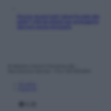
Doccia, lavarsi tutti i giorni fa male alla
pelle? I miti da sfatare per proteggerla
davvero senza stressarla
© Belpietro Edizioni Periodiche SRL –
Riproduzione riservata – P.Iva 13673600964
Chi siamo
Pubblicità
Facebook
X
Instagram