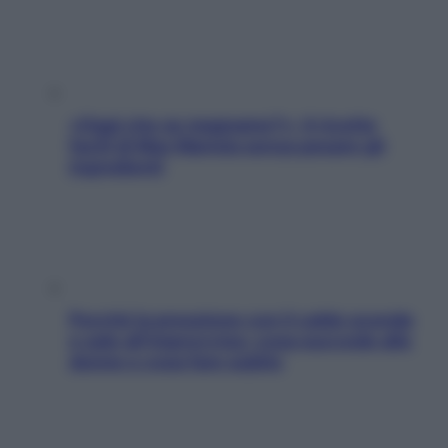
«Oggi che se magnamo?»: 4 ricette
facili di Max Mariola senza pesare gli
ingredienti
Perché la pressione con il caldo scende
e sale all’improvviso: cosa succede alle
donne e cosa fare subito