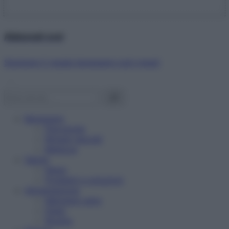
Abbonati ora!
Starbene ti regala benessere ogni mese!
Benessere
Psicologia
Rimedi naturali
Bellezza
Salute
News
Problemi e soluzioni
Alimentazione
Mangiare sano
Diete
Ricette