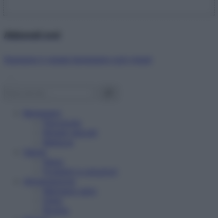
Abbonati ora!
Starbene ti regala benessere ogni mese!
Benessere
Psicologia
Rimedi naturali
Bellezza
Salute
News
Problemi e soluzioni
Alimentazione
Mangiare sano
Diete
Ricette