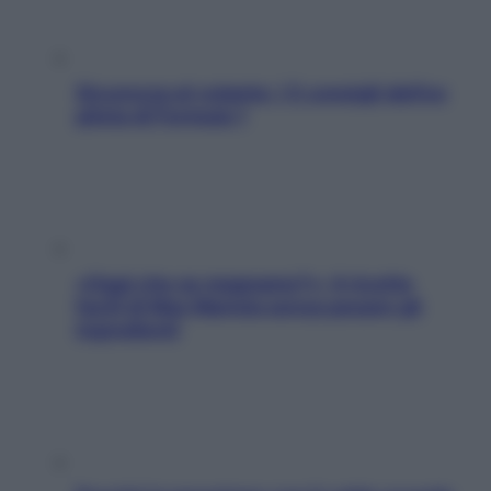
Sicurezza al volante: i 5 consigli dell’ex
pilota di Formula 1
«Oggi che se magnamo?»: 4 ricette
facili di Max Mariola senza pesare gli
ingredienti