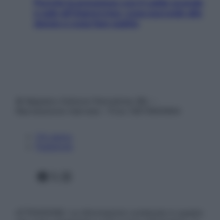
Perché la pressione con il caldo scende
e sale all’improvviso: cosa succede alle
donne e cosa fare subito
© Belpietro Edizioni Periodiche SRL –
Riproduzione riservata – P.Iva 13673600964
Chi siamo
Pubblicità
Facebook
X
Instagram
ATTENZIONE: Le informazioni contenute in questo