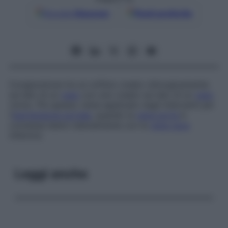
Google
Discover
Fonti preferite
Congiunzione tra un orifizio creato chirurgicamente
sul lato di un
vaso
con uno creato sul lato di un
vaso
vicino. Più spesso viene applicato negli interventi per
l’
ipertensione portale
, quando la
vena porta
è
connessa latero-lateralmente con la
vena cava
inferiore.
Leggi anche