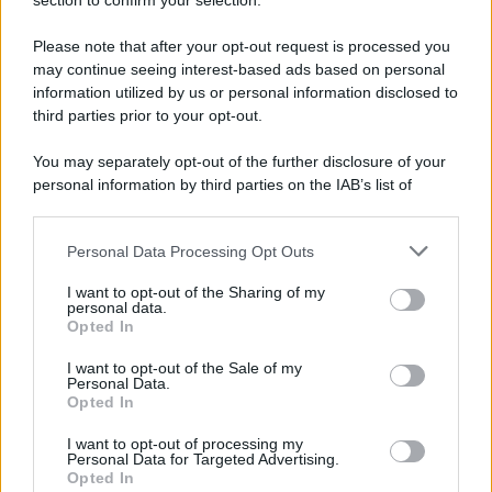
Note Legali
section to confirm your selection.
Preferenze Privacy
Please note that after your opt-out request is processed you
may continue seeing interest-based ads based on personal
information utilized by us or personal information disclosed to
third parties prior to your opt-out.
You may separately opt-out of the further disclosure of your
personal information by third parties on the IAB’s list of
downstream participants.
Personal Data Processing Opt Outs
This information may also be disclosed by us to third parties
on the IAB’s List of Downstream Participants that may further
I want to opt-out of the Sharing of my
disclose it to other third parties.
personal data.
Opted In
Please note that this website/app uses one or more Google
services and may gather and store information including but
I want to opt-out of the Sale of my
Personal Data.
not limited to your visit or usage behaviour. You may click to
Opted In
grant or deny consent to Google and its third-party tags to
use your data for below specified purposes in below Google
I want to opt-out of processing my
consent section.
Personal Data for Targeted Advertising.
Opted In