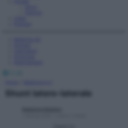
Fitness
Sport
Esercizi
Video
Podcast
Medicina AZ
Farmaci
Calcolatori
Oroscopo
Abbonamenti
Facebook
X
Instagram
Home
»
Medicina A-Z
Shunt latero-laterale
Redazione Starbene
1 Gennaio 2025 – Lettura 1 minuto
Seguici su