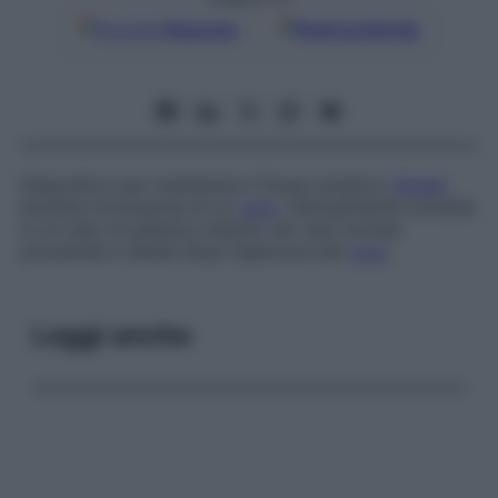
Google
Discover
Fonti preferite
Dispositivo per mantenere il flusso ematico
distale
durante l’occlusione di un
vaso
. Abitualmente consiste
in un tubo di plastica inserito nei vasi normali
prossimali e distali dopo l’apertura del
vaso
.
Leggi anche