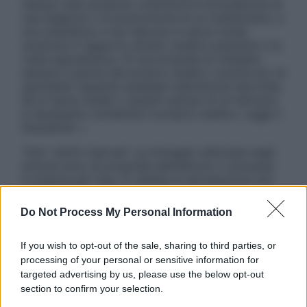
nessun caso possono costituire la formulazione di
una diagnosi o la prescrizione di un trattamento, e
non intendono e non devono in alcun modo
sostituire il rapporto diretto medico-paziente o la
visita specialistica. Si raccomanda di chiedere
sempre il parere del proprio medico curante e/o di
specialisti riguardo qualsiasi indicazione riportata.
Se si hanno dubbi o quesiti sull’uso di un farmaco
è necessario contattare il proprio medico. Leggi il
Disclaimer »
Tutti i diritti riservati. Le immagini utilizzate negli
articoli sono di proprietà dell’editore o concesse
in licenza per l’uso. È vietata la riproduzione non
autorizzata.
Do Not Process My Personal Information
If you wish to opt-out of the sale, sharing to third parties, or
Informativa
processing of your personal or sensitive information for
Privacy Policy
targeted advertising by us, please use the below opt-out
Cookie Policy
section to confirm your selection.
Note Legali