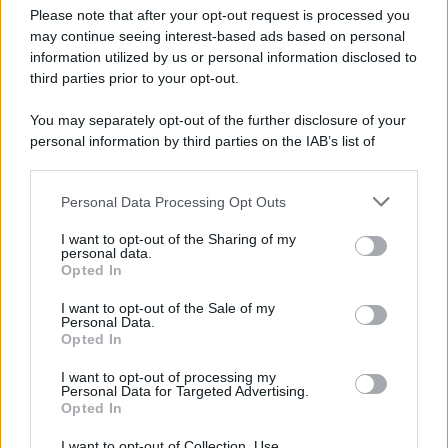
Preferenze Privacy
Please note that after your opt-out request is processed you
may continue seeing interest-based ads based on personal
information utilized by us or personal information disclosed to
third parties prior to your opt-out.
You may separately opt-out of the further disclosure of your
personal information by third parties on the IAB’s list of
downstream participants.
Personal Data Processing Opt Outs
This information may also be disclosed by us to third parties
on the IAB’s List of Downstream Participants that may further
I want to opt-out of the Sharing of my
disclose it to other third parties.
personal data.
Opted In
Please note that this website/app uses one or more Google
services and may gather and store information including but
I want to opt-out of the Sale of my
Personal Data.
not limited to your visit or usage behaviour. You may click to
Opted In
grant or deny consent to Google and its third-party tags to
use your data for below specified purposes in below Google
I want to opt-out of processing my
consent section.
Personal Data for Targeted Advertising.
Opted In
I want to opt-out of Collection, Use,