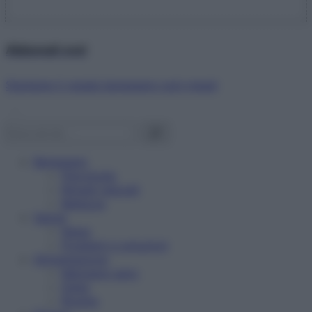
Abbonati ora!
Starbene ti regala benessere ogni mese!
Benessere
Psicologia
Rimedi naturali
Bellezza
Salute
News
Problemi e soluzioni
Alimentazione
Mangiare sano
Diete
Ricette