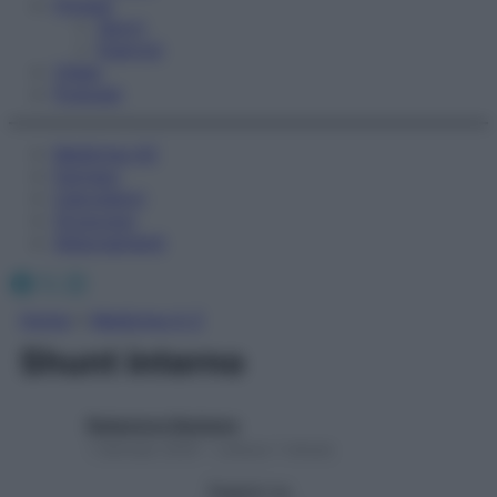
Fitness
Sport
Esercizi
Video
Podcast
Medicina AZ
Farmaci
Calcolatori
Oroscopo
Abbonamenti
Facebook
X
Instagram
Home
»
Medicina A-Z
Shunt interno
Redazione Starbene
1 Gennaio 2025 – Lettura 1 minuto
Seguici su