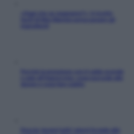
«Oggi che se magnamo?»: 4 ricette
facili di Max Mariola senza pesare gli
ingredienti
Perché la pressione con il caldo scende
e sale all’improvviso: cosa succede alle
donne e cosa fare subito
Doccia, lavarsi tutti i giorni fa male alla