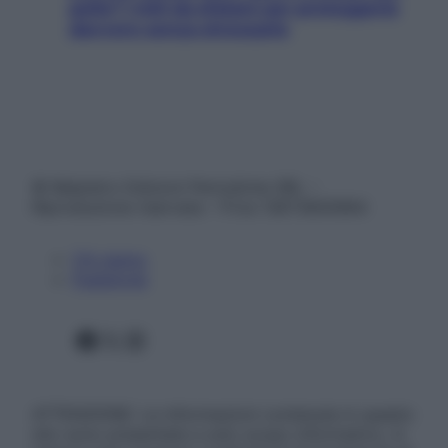
pelle? I miti da sfatare per proteggerla
davvero senza stressarla
© Belpietro Edizioni Periodiche SRL –
Riproduzione riservata – P.Iva 13673600964
Chi siamo
Pubblicità
Facebook
X
Instagram
ATTENZIONE: Le informazioni contenute in questo
sito sono presentate a solo scopo informativo, in