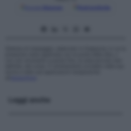
Google
Discover
Fonti preferite
Sistema di massaggio, elaborato in Giappone, in cui la
pressione viene applicata con la punta delle dita, o
con uno strumento a punta fine, su aree piccole, ben
definite, del corpo. È strettamente correlato nella sua
storia e nelle sue applicazioni terapeutiche
all’
agopuntura
.
Leggi anche