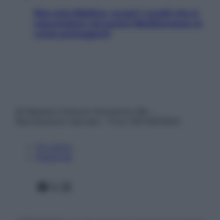
Non solo Maldive: scopri i coralli che si
nascondono nel nostro Mediterraneo (e
come proteggerli)
© Belpietro Edizioni Periodiche SRL –
Riproduzione riservata – P.Iva 13673600964
Chi siamo
Pubblicità
Facebook
X
Instagram