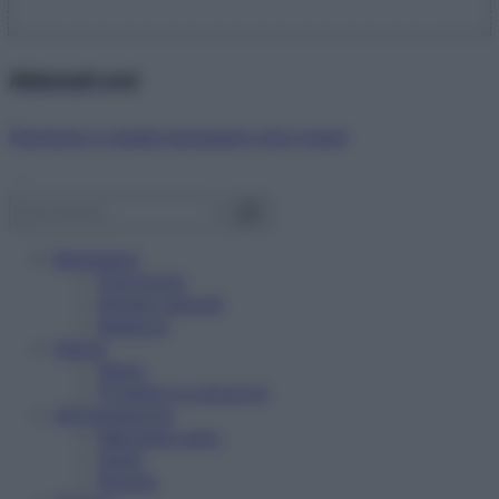
Abbonati ora!
Starbene ti regala benessere ogni mese!
Benessere
Psicologia
Rimedi naturali
Bellezza
Salute
News
Problemi e soluzioni
Alimentazione
Mangiare sano
Diete
Ricette