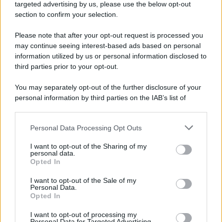
Cookie Policy
targeted advertising by us, please use the below opt-out
Note Legali
section to confirm your selection.
Preferenze Privacy
Please note that after your opt-out request is processed you
may continue seeing interest-based ads based on personal
information utilized by us or personal information disclosed to
third parties prior to your opt-out.
You may separately opt-out of the further disclosure of your
personal information by third parties on the IAB’s list of
downstream participants.
Personal Data Processing Opt Outs
This information may also be disclosed by us to third parties
on the IAB’s List of Downstream Participants that may further
I want to opt-out of the Sharing of my
disclose it to other third parties.
personal data.
Opted In
Please note that this website/app uses one or more Google
services and may gather and store information including but
I want to opt-out of the Sale of my
Personal Data.
not limited to your visit or usage behaviour. You may click to
Opted In
grant or deny consent to Google and its third-party tags to
use your data for below specified purposes in below Google
I want to opt-out of processing my
consent section.
Personal Data for Targeted Advertising.