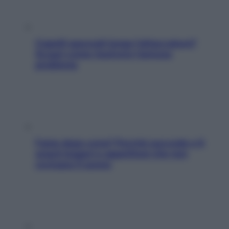
Capelli spezzati lungo l’attaccatura?
Scopri come risolvere l’annoso
problema
Fame dopo cena? Perché succede e 6
snack leggeri e appetitosi che non
rovinano il sonno