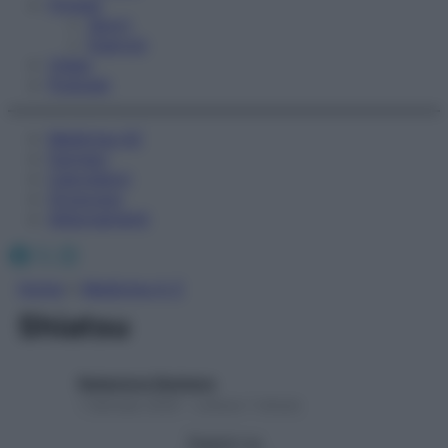
Fitness
Sport
Esercizi
Video
Podcast
Medicina AZ
Farmaci
Calcolatori
Oroscopo
Abbonamenti
Facebook
X
Instagram
Home
»
Medicina A-Z
Shiatsu
Redazione Starbene
1 Gennaio 2025 – Lettura 1 minuto
Seguici su