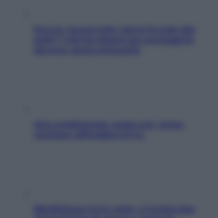
Doccia, lavarsi tutti i giorni fa male alla
pelle? I miti da sfatare per proteggerla
davvero senza stressarla
Aria condizionata: usala così, senza
rischiare raffreddore & Co.
Mindfulness tra le vette: a Cortina due