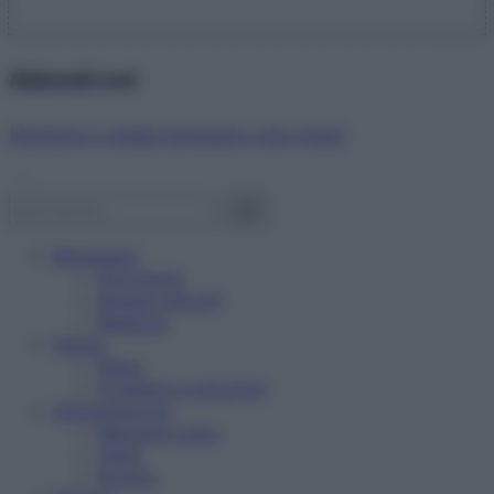
Abbonati ora!
Starbene ti regala benessere ogni mese!
Benessere
Psicologia
Rimedi naturali
Bellezza
Salute
News
Problemi e soluzioni
Alimentazione
Mangiare sano
Diete
Ricette