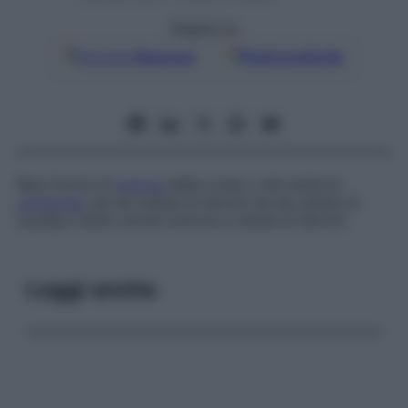
Seguici su
Google
Discover
Fonti preferite
Rara forma di
tumore
delle ovaie o dei testicoli
composto
sia da cellule di Sertoli sia da cellule di
Leydig e detto anche
tumore a cellule di Sertoli
.
Leggi anche