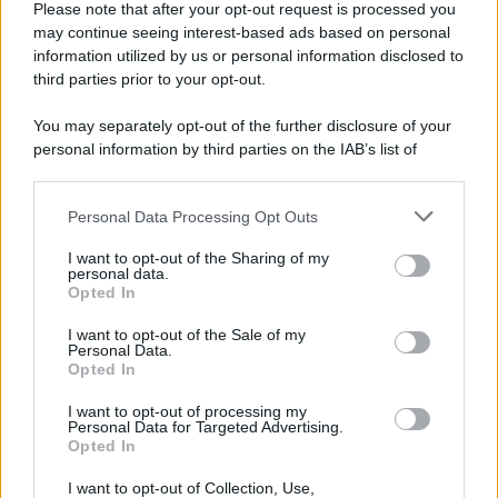
Please note that after your opt-out request is processed you
may continue seeing interest-based ads based on personal
information utilized by us or personal information disclosed to
third parties prior to your opt-out.
You may separately opt-out of the further disclosure of your
personal information by third parties on the IAB’s list of
downstream participants.
Personal Data Processing Opt Outs
This information may also be disclosed by us to third parties
on the IAB’s List of Downstream Participants that may further
I want to opt-out of the Sharing of my
disclose it to other third parties.
personal data.
Opted In
Please note that this website/app uses one or more Google
services and may gather and store information including but
I want to opt-out of the Sale of my
Personal Data.
not limited to your visit or usage behaviour. You may click to
Opted In
grant or deny consent to Google and its third-party tags to
use your data for below specified purposes in below Google
I want to opt-out of processing my
consent section.
Personal Data for Targeted Advertising.
Opted In
I want to opt-out of Collection, Use,