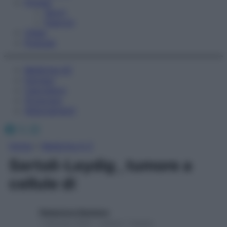
Fitness
Sport
Esercizi
Video
Podcast
Medicina AZ
Farmaci
Calcolatori
Oroscopo
Abbonamenti
Facebook
X
Instagram
Home
»
Medicina A-Z
Sertoli-Leydig , tumore a
cellule di
Redazione Starbene
1 Gennaio 2025 – Lettura 1 minuto