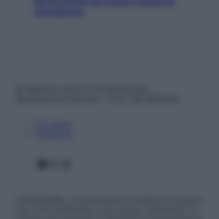
giorni lontani da stress e ansia da
smartphone
© Belpietro Edizioni Periodiche SRL –
Riproduzione riservata – P.Iva 13673600964
Chi siamo
Pubblicità
Facebook
X
Instagram
ATTENZIONE: Le informazioni contenute in questo
sito sono presentate a solo scopo informativo, in