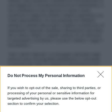
nessun caso possono costituire la formulazione di
una diagnosi o la prescrizione di un trattamento, e
non intendono e non devono in alcun modo
sostituire il rapporto diretto medico-paziente o la
visita specialistica. Si raccomanda di chiedere
sempre il parere del proprio medico curante e/o di
specialisti riguardo qualsiasi indicazione riportata.
Se si hanno dubbi o quesiti sull’uso di un farmaco
è necessario contattare il proprio medico. Leggi il
Disclaimer »
Tutti i diritti riservati. Le immagini utilizzate negli
articoli sono di proprietà dell’editore o concesse
in licenza per l’uso. È vietata la riproduzione non
autorizzata.
Do Not Process My Personal Information
If you wish to opt-out of the sale, sharing to third parties, or
Informativa
processing of your personal or sensitive information for
Privacy Policy
targeted advertising by us, please use the below opt-out
Cookie Policy
section to confirm your selection.
Note Legali
Preferenze Privacy