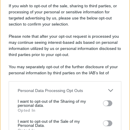
Informativa
Privacy Policy
If you wish to opt-out of the sale, sharing to third parties, or
Cookie Policy
processing of your personal or sensitive information for
Note Legali
targeted advertising by us, please use the below opt-out
Preferenze Privacy
section to confirm your selection.
Please note that after your opt-out request is processed you
may continue seeing interest-based ads based on personal
information utilized by us or personal information disclosed to
third parties prior to your opt-out.
You may separately opt-out of the further disclosure of your
personal information by third parties on the IAB’s list of
downstream participants.
Personal Data Processing Opt Outs
This information may also be disclosed by us to third parties
on the IAB’s List of Downstream Participants that may further
I want to opt-out of the Sharing of my
disclose it to other third parties.
personal data.
Opted In
Please note that this website/app uses one or more Google
services and may gather and store information including but
I want to opt-out of the Sale of my
Personal Data.
not limited to your visit or usage behaviour. You may click to