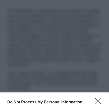
ATTENZIONE: Le informazioni contenute in questo
sito sono presentate a solo scopo informativo, in
nessun caso possono costituire la formulazione di
una diagnosi o la prescrizione di un trattamento, e
non intendono e non devono in alcun modo
sostituire il rapporto diretto medico-paziente o la
visita specialistica. Si raccomanda di chiedere
sempre il parere del proprio medico curante e/o di
specialisti riguardo qualsiasi indicazione riportata.
Se si hanno dubbi o quesiti sull’uso di un farmaco
è necessario contattare il proprio medico. Leggi il
Disclaimer »
Tutti i diritti riservati. Le immagini utilizzate negli
articoli sono di proprietà dell’editore o concesse
in licenza per l’uso. È vietata la riproduzione non
autorizzata.
Do Not Process My Personal Information