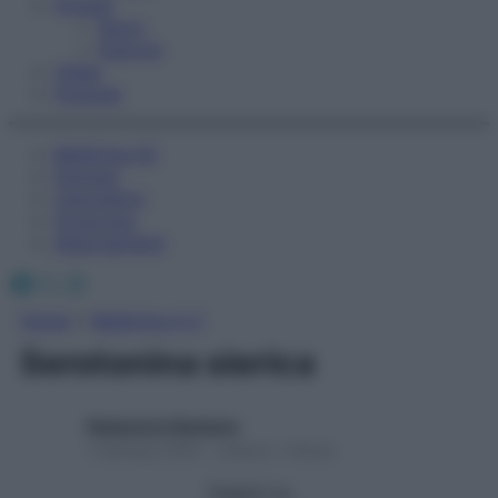
Fitness
Sport
Esercizi
Video
Podcast
Medicina AZ
Farmaci
Calcolatori
Oroscopo
Abbonamenti
Facebook
X
Instagram
Home
»
Medicina A-Z
Serotonina sierica
Redazione Starbene
1 Gennaio 2025 – Lettura 1 minuto
Seguici su