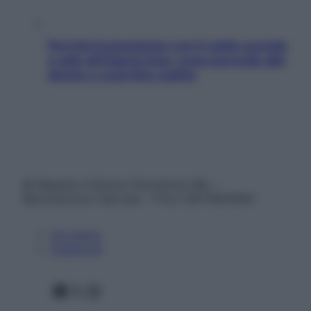
Perché la pressione con il caldo scende
e sale all’improvviso: cosa succede alle
donne e cosa fare subito
© Belpietro Edizioni Periodiche SRL –
Riproduzione riservata – P.Iva 13673600964
Chi siamo
Pubblicità
Facebook
X
Instagram