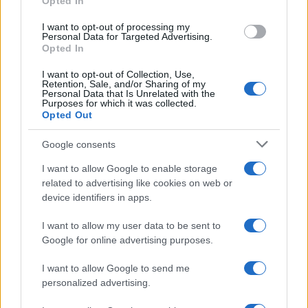
Opted In
grant or deny consent to Google and its third-party tags to
use your data for below specified purposes in below Google
I want to opt-out of processing my
consent section.
Personal Data for Targeted Advertising.
Opted In
I want to opt-out of Collection, Use,
Retention, Sale, and/or Sharing of my
Personal Data that Is Unrelated with the
Purposes for which it was collected.
Opted Out
Google consents
I want to allow Google to enable storage
related to advertising like cookies on web or
device identifiers in apps.
I want to allow my user data to be sent to
Google for online advertising purposes.
I want to allow Google to send me
personalized advertising.