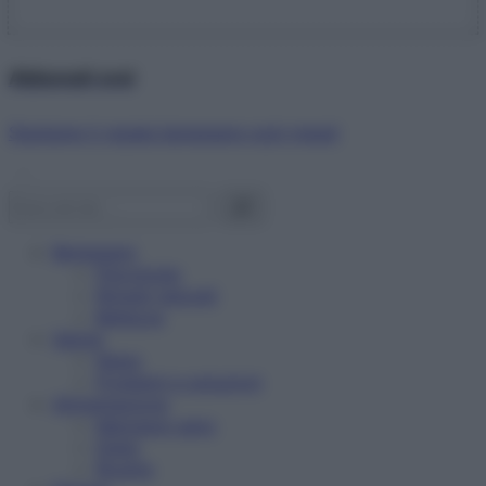
Abbonati ora!
Starbene ti regala benessere ogni mese!
Benessere
Psicologia
Rimedi naturali
Bellezza
Salute
News
Problemi e soluzioni
Alimentazione
Mangiare sano
Diete
Ricette