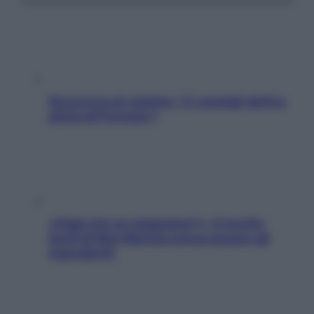
Sicurezza al volante: i 5 consigli dell’ex
pilota di Formula 1
«Oggi che se magnamo?»: 4 ricette
facili di Max Mariola senza pesare gli
ingredienti