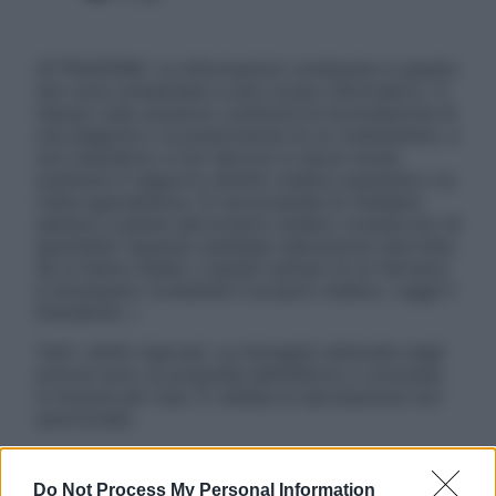
ATTENZIONE: Le informazioni contenute in questo
sito sono presentate a solo scopo informativo, in
nessun caso possono costituire la formulazione di
una diagnosi o la prescrizione di un trattamento, e
non intendono e non devono in alcun modo
sostituire il rapporto diretto medico-paziente o la
visita specialistica. Si raccomanda di chiedere
sempre il parere del proprio medico curante e/o di
specialisti riguardo qualsiasi indicazione riportata.
Se si hanno dubbi o quesiti sull’uso di un farmaco
è necessario contattare il proprio medico. Leggi il
Disclaimer »
Tutti i diritti riservati. Le immagini utilizzate negli
articoli sono di proprietà dell’editore o concesse
in licenza per l’uso. È vietata la riproduzione non
autorizzata.
Do Not Process My Personal Information