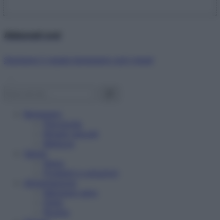
Abbonati ora!
Starbene ti regala benessere ogni mese!
Benessere
Psicologia
Rimedi naturali
Bellezza
Salute
News
Problemi e soluzioni
Alimentazione
Mangiare sano
Diete
Ricette