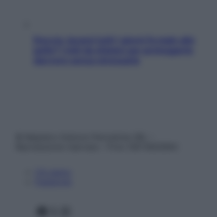
Doccia, lavarsi tutti i giorni fa male alla
pelle? I miti da sfatare per proteggerla
davvero senza stressarla
© Belpietro Edizioni Periodiche SRL –
Riproduzione riservata – P.Iva 13673600964
Chi siamo
Pubblicità
Facebook
X
Instagram