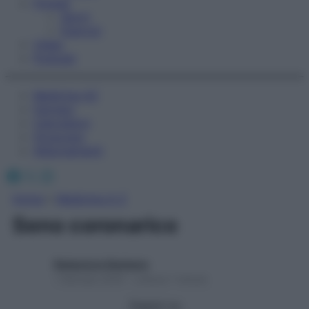
Fitness
Sport
Esercizi
Video
Podcast
Medicina AZ
Farmaci
Calcolatori
Oroscopo
Abbonamenti
Facebook
X
Instagram
Home
»
Medicina A-Z
Seno coronarico
Redazione Starbene
1 Gennaio 2025 – Lettura 1 minuto
Seguici su