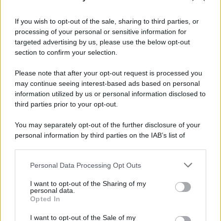
Informativa
Privacy Policy
If you wish to opt-out of the sale, sharing to third parties, or
Cookie Policy
processing of your personal or sensitive information for
Note Legali
targeted advertising by us, please use the below opt-out
Preferenze Privacy
section to confirm your selection.
Please note that after your opt-out request is processed you
may continue seeing interest-based ads based on personal
information utilized by us or personal information disclosed to
third parties prior to your opt-out.
You may separately opt-out of the further disclosure of your
personal information by third parties on the IAB’s list of
downstream participants.
Personal Data Processing Opt Outs
This information may also be disclosed by us to third parties
on the IAB’s List of Downstream Participants that may further
I want to opt-out of the Sharing of my
disclose it to other third parties.
personal data.
Opted In
Please note that this website/app uses one or more Google
services and may gather and store information including but
I want to opt-out of the Sale of my