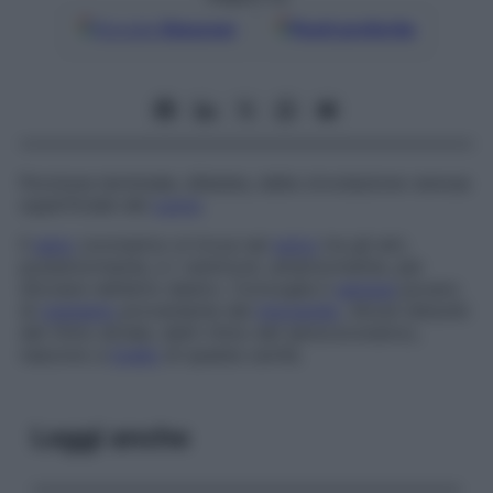
Google
Discover
Fonti preferite
Porzione terminale, dilatata, della circolazione venosa
superficiale del
cuore
.
Il
seno
coronarico si trova nel
solco
tra gli atri,
posteriormente, e i ventricoli, anteriormente, per
sfociare nel­l’a­trio destro. Convoglia il
sangue
povero
di
ossigeno
proveniente dal
miocardio
. Alcuni disturbi
del ritmo atriale, detti
ritmo del seno
coronarico
,
nascono a
livello
di questa cavità.
Leggi anche