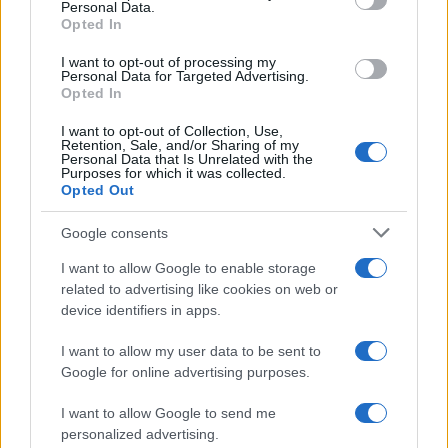
Personal Data.
not limited to your visit or usage behaviour. You may click to
Opted In
grant or deny consent to Google and its third-party tags to
use your data for below specified purposes in below Google
I want to opt-out of processing my
consent section.
Personal Data for Targeted Advertising.
Opted In
I want to opt-out of Collection, Use,
Retention, Sale, and/or Sharing of my
Personal Data that Is Unrelated with the
Purposes for which it was collected.
Opted Out
Google consents
I want to allow Google to enable storage
related to advertising like cookies on web or
device identifiers in apps.
I want to allow my user data to be sent to
Google for online advertising purposes.
I want to allow Google to send me
personalized advertising.