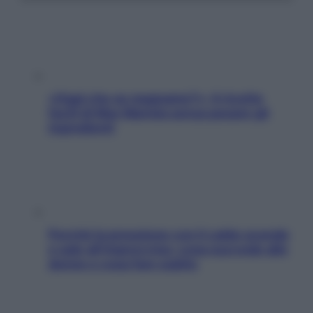
«Oggi che se magnamo?»: 4 ricette
facili di Max Mariola senza pesare gli
ingredienti
Perché la pressione con il caldo scende
e sale all’improvviso: cosa succede alle
donne e cosa fare subito