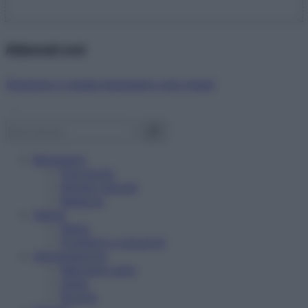
Abbonati ora!
Starbene ti regala benessere ogni mese!
Benessere
Psicologia
Rimedi naturali
Bellezza
Salute
News
Problemi e soluzioni
Alimentazione
Mangiare sano
Diete
Ricette