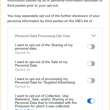
information utilized by us or personal information disclosed to
third parties prior to your opt-out.
You may separately opt-out of the further disclosure of your
personal information by third parties on the IAB’s list of
downstream participants.
Personal Data Processing Opt Outs
This information may also be disclosed by us to third parties
on the IAB’s List of Downstream Participants that may further
I want to opt-out of the Sharing of my
disclose it to other third parties.
personal data.
Opted In
Please note that this website/app uses one or more Google
services and may gather and store information including but
I want to opt-out of the Sale of my
Personal Data.
not limited to your visit or usage behaviour. You may click to
Opted In
grant or deny consent to Google and its third-party tags to
use your data for below specified purposes in below Google
I want to opt-out of processing my
consent section.
Personal Data for Targeted Advertising.
Opted In
I want to opt-out of Collection, Use,
Retention, Sale, and/or Sharing of my
Personal Data that Is Unrelated with the
Purposes for which it was collected.