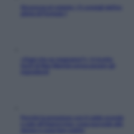
Sicurezza al volante: i 5 consigli dell’ex
pilota di Formula 1
«Oggi che se magnamo?»: 4 ricette
facili di Max Mariola senza pesare gli
ingredienti
Perché la pressione con il caldo scende
e sale all’improvviso: cosa succede alle
donne e cosa fare subito