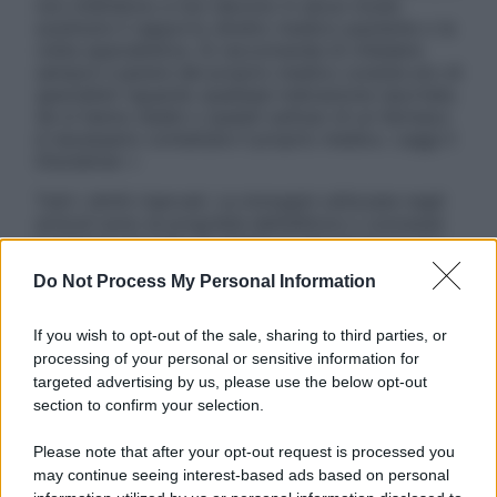
non intendono e non devono in alcun modo
sostituire il rapporto diretto medico-paziente o la
visita specialistica. Si raccomanda di chiedere
sempre il parere del proprio medico curante e/o di
specialisti riguardo qualsiasi indicazione riportata.
Se si hanno dubbi o quesiti sull’uso di un farmaco
è necessario contattare il proprio medico. Leggi il
Disclaimer »
Tutti i diritti riservati. Le immagini utilizzate negli
articoli sono di proprietà dell’editore o concesse
in licenza per l’uso. È vietata la riproduzione non
autorizzata.
Do Not Process My Personal Information
If you wish to opt-out of the sale, sharing to third parties, or
processing of your personal or sensitive information for
Informativa
targeted advertising by us, please use the below opt-out
Privacy Policy
section to confirm your selection.
Cookie Policy
Note Legali
Please note that after your opt-out request is processed you
Preferenze Privacy
may continue seeing interest-based ads based on personal