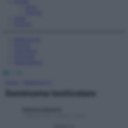
Fitness
Sport
Esercizi
Video
Podcast
Medicina AZ
Farmaci
Calcolatori
Oroscopo
Abbonamenti
Facebook
X
Instagram
Home
»
Medicina A-Z
Seminoma testicolare
Redazione Starbene
1 Gennaio 2025 – Lettura 1 minuto
Seguici su