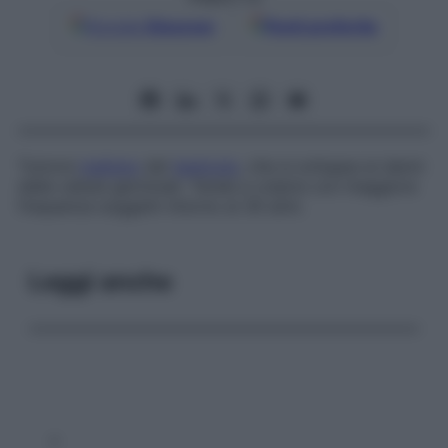
Google
Discover
Fonti preferite
Tumore
maligno
del
testicolo
, che si sviluppa ai danni
delle cellule germinali. Tende a colpire con maggiore
frequenza soggetti intorno ai 30 anni.
Leggi anche