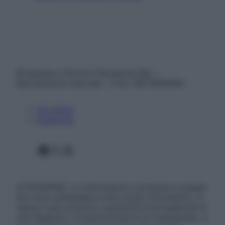
© Belpietro Edizioni Periodiche SRL –
Riproduzione riservata – P.Iva 13673600964
Chi siamo
Pubblicità
Facebook
X
Instagram
ATTENZIONE: Le informazioni contenute in questo
sito sono presentate a solo scopo informativo, in
nessun caso possono costituire la formulazione di
una diagnosi o la prescrizione di un trattamento, e