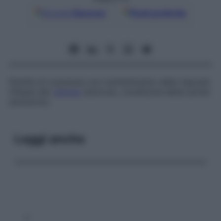
Google
Discover
Fonti preferite
Perdita di coscienza con mantenimento delle risposte
riflesse allo
stimolo
doloroso, condizione detta anche
semisonno.
Leggi anche