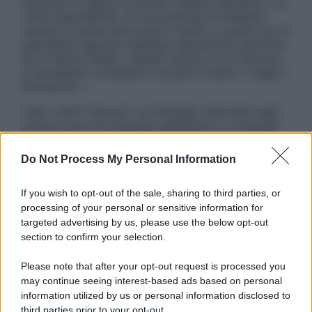
sostituire il rapporto diretto medico-paziente o la
visita specialistica. Si raccomanda di chiedere
sempre il parere del proprio medico curante e/o di
specialisti riguardo qualsiasi indicazione riportata.
Se si hanno dubbi o quesiti sull’uso di un farmaco
è necessario contattare il proprio medico. Leggi il
Disclaimer »
Tutti i diritti riservati. Le immagini utilizzate negli
articoli sono di proprietà dell’editore o concesse
in licenza per l’uso. È vietata la riproduzione non
autorizzata.
Do Not Process My Personal Information
If you wish to opt-out of the sale, sharing to third parties, or
processing of your personal or sensitive information for
Informativa
targeted advertising by us, please use the below opt-out
Privacy Policy
section to confirm your selection.
Cookie Policy
Note Legali
Please note that after your opt-out request is processed you
Preferenze Privacy
may continue seeing interest-based ads based on personal
information utilized by us or personal information disclosed to
third parties prior to your opt-out.