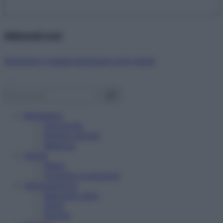
Abbonati ora!
Starbene ti regala benessere ogni mese!
Benessere
Psicologia
Rimedi naturali
Bellezza
Salute
News
Problemi e soluzioni
Alimentazione
Mangiare sano
Diete
Ricette