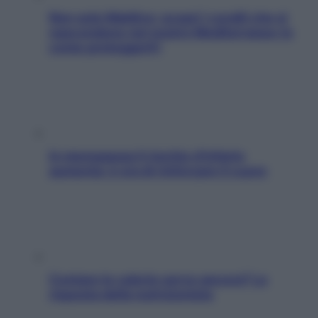
Non solo Maldive: scopri i coralli che si
nascondono nel nostro Mediterraneo (e
come proteggerli)
In menopausa il rischio d’infarto
aumenta: è ora di rinforzare il cuore
Contare le calorie serve ancora? La
risposta della nutrizionista