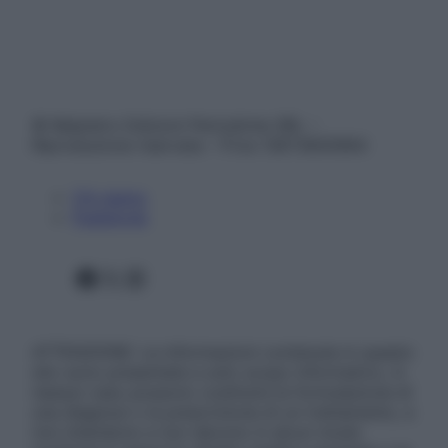
© Belpietro Edizioni Periodiche SRL –
Riproduzione riservata – P.Iva 13673600964
Chi siamo
Pubblicità
Facebook
X
Instagram
ATTENZIONE: Le informazioni contenute in questo
sito sono presentate a solo scopo informativo, in
nessun caso possono costituire la formulazione di
una diagnosi o la prescrizione di un trattamento, e
non intendono e non devono in alcun modo