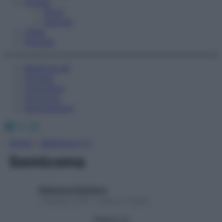
Fitness
Sport
Esercizi
Video
Podcast
Medicina AZ
Farmaci
Calcolatori
Oroscopo
Abbonamenti
Facebook
X
Instagram
Home
»
Medicina A-Z
Semicoma
Redazione Starbene
1 Gennaio 2025 – Lettura 1 minuto
Seguici su