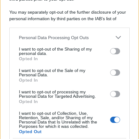
You may separately opt-out of the further disclosure of your
personal information by third parties on the IAB’s list of
downstream participants.
Personal Data Processing Opt Outs
This information may also be disclosed by us to third parties
on the IAB’s List of Downstream Participants that may further
I want to opt-out of the Sharing of my
disclose it to other third parties.
personal data.
Opted In
Please note that this website/app uses one or more Google
services and may gather and store information including but
I want to opt-out of the Sale of my
Personal Data.
not limited to your visit or usage behaviour. You may click to
Opted In
grant or deny consent to Google and its third-party tags to
use your data for below specified purposes in below Google
I want to opt-out of processing my
consent section.
Personal Data for Targeted Advertising.
Opted In
I want to opt-out of Collection, Use,
Retention, Sale, and/or Sharing of my
Personal Data that Is Unrelated with the
Purposes for which it was collected.
Opted Out