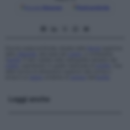
Google
Discover
Fonti preferite
Doccia ossea profonda, situata nella
faccia
superiore
dello
sfenoide
, alla base del
cranio
, e contenente
l’
ipofisi
. È ben visibile nelle radiografie semplici del
cranio
, soprattutto in quelle realizzate di
profilo
. Una
sella turcica di dimensioni superiori alla norma o
erosa è un
segno
evidente di
tumore
dell’
ipofisi
.
Leggi anche