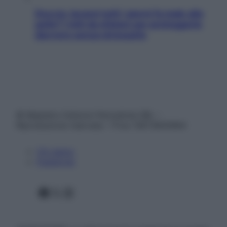
Doccia, lavarsi tutti i giorni fa male alla
pelle? I miti da sfatare per proteggerla
davvero senza stressarla
© Belpietro Edizioni Periodiche SRL –
Riproduzione riservata – P.Iva 13673600964
Chi siamo
Pubblicità
Facebook
X
Instagram