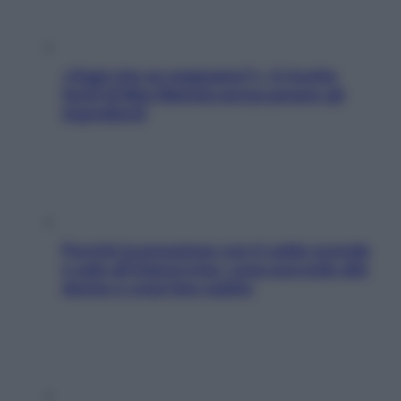
«Oggi che se magnamo?»: 4 ricette
facili di Max Mariola senza pesare gli
ingredienti
Perché la pressione con il caldo scende
e sale all’improvviso: cosa succede alle
donne e cosa fare subito