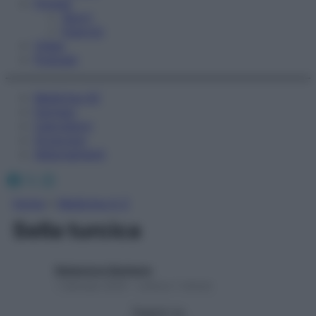
Fitness
Sport
Esercizi
Video
Podcast
Medicina AZ
Farmaci
Calcolatori
Oroscopo
Abbonamenti
Facebook
X
Instagram
Home
»
Medicina A-Z
Sella turcica
Redazione Starbene
1 Gennaio 2025 – Lettura 1 minuto
Seguici su