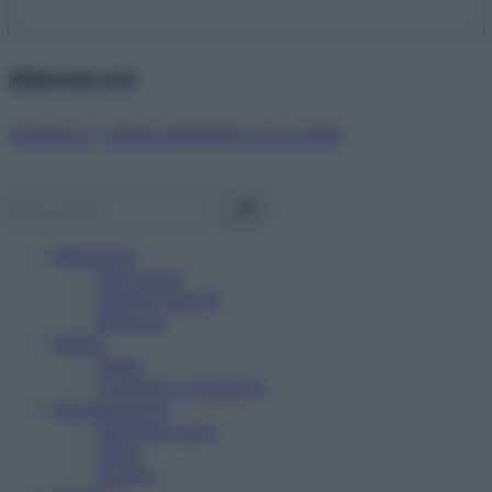
Abbonati ora!
Starbene ti regala benessere ogni mese!
Benessere
Psicologia
Rimedi naturali
Bellezza
Salute
News
Problemi e soluzioni
Alimentazione
Mangiare sano
Diete
Ricette