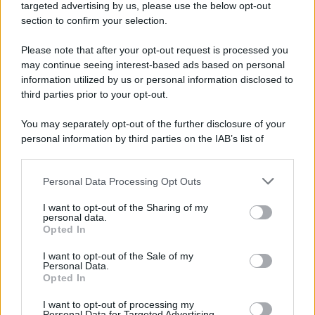
Cookie Policy
targeted advertising by us, please use the below opt-out
Note Legali
section to confirm your selection.
Preferenze Privacy
Please note that after your opt-out request is processed you
may continue seeing interest-based ads based on personal
information utilized by us or personal information disclosed to
third parties prior to your opt-out.
You may separately opt-out of the further disclosure of your
personal information by third parties on the IAB’s list of
downstream participants.
Personal Data Processing Opt Outs
This information may also be disclosed by us to third parties
on the IAB’s List of Downstream Participants that may further
I want to opt-out of the Sharing of my
disclose it to other third parties.
personal data.
Opted In
Please note that this website/app uses one or more Google
services and may gather and store information including but
I want to opt-out of the Sale of my
Personal Data.
not limited to your visit or usage behaviour. You may click to
Opted In
grant or deny consent to Google and its third-party tags to
use your data for below specified purposes in below Google
I want to opt-out of processing my
consent section.
Personal Data for Targeted Advertising.