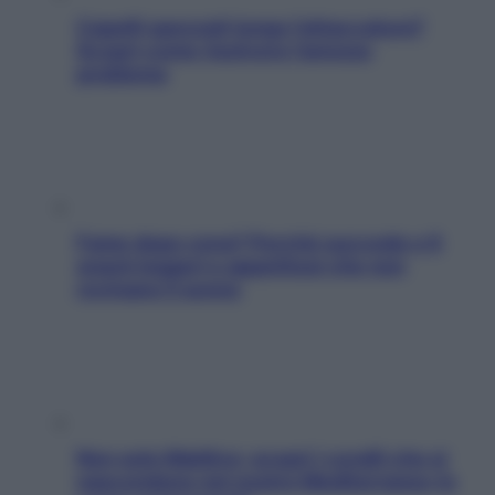
Capelli spezzati lungo l’attaccatura?
Scopri come risolvere l’annoso
problema
Fame dopo cena? Perché succede e 6
snack leggeri e appetitosi che non
rovinano il sonno
Non solo Maldive: scopri i coralli che si
nascondono nel nostro Mediterraneo (e