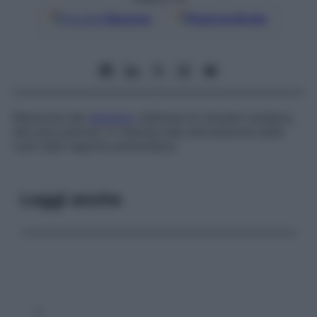
Google
Discover
Fonti preferite
Riduzione del
diametro
dell’area di ottusità cardiaca,
alla percussione, in risposta alla stimolazione della
cute nella regione precardiaca.
Leggi anche