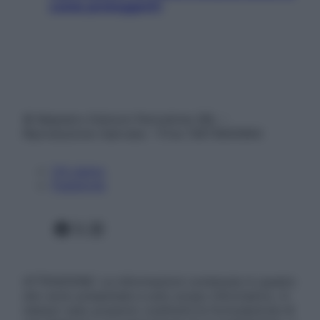
come proteggerli)
© Belpietro Edizioni Periodiche SRL –
Riproduzione riservata – P.Iva 13673600964
Chi siamo
Pubblicità
Facebook
X
Instagram
ATTENZIONE: Le informazioni contenute in questo
sito sono presentate a solo scopo informativo, in
nessun caso possono costituire la formulazione di