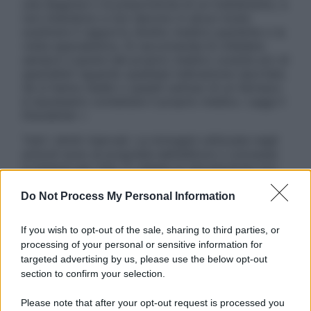
una diagnosi o la prescrizione di un trattamento, e
non intendono e non devono in alcun modo
sostituire il rapporto diretto medico-paziente o la
visita specialistica. Si raccomanda di chiedere
sempre il parere del proprio medico curante e/o di
specialisti riguardo qualsiasi indicazione riportata.
Se si hanno dubbi o quesiti sull’uso di un farmaco
è necessario contattare il proprio medico. Leggi il
Disclaimer »
Tutti i diritti riservati. Le immagini utilizzate negli
articoli sono di proprietà dell’editore o concesse
in licenza per l’uso. È vietata la riproduzione non
autorizzata.
Do Not Process My Personal Information
If you wish to opt-out of the sale, sharing to third parties, or
Informativa
processing of your personal or sensitive information for
Privacy Policy
targeted advertising by us, please use the below opt-out
Cookie Policy
section to confirm your selection.
Note Legali
Preferenze Privacy
Please note that after your opt-out request is processed you