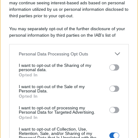
may continue seeing interest-based ads based on personal
information utilized by us or personal information disclosed to
third parties prior to your opt-out.
You may separately opt-out of the further disclosure of your
personal information by third parties on the IAB’s list of
downstream participants.
Personal Data Processing Opt Outs
This information may also be disclosed by us to third parties
on the IAB’s List of Downstream Participants that may further
I want to opt-out of the Sharing of my
disclose it to other third parties.
personal data.
Opted In
Please note that this website/app uses one or more Google
services and may gather and store information including but
I want to opt-out of the Sale of my
Personal Data.
not limited to your visit or usage behaviour. You may click to
Opted In
grant or deny consent to Google and its third-party tags to
use your data for below specified purposes in below Google
I want to opt-out of processing my
consent section.
Personal Data for Targeted Advertising.
Opted In
I want to opt-out of Collection, Use,
Retention, Sale, and/or Sharing of my
Personal Data that Is Unrelated with the