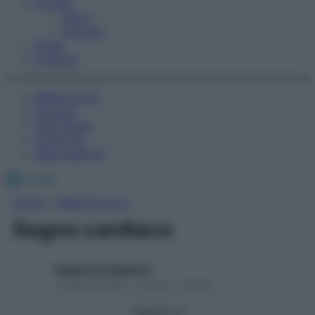
Fitness
Sport
Esercizi
Video
Podcast
Medicina AZ
Farmaci
Calcolatori
Oroscopo
Abbonamenti
Facebook
X
Instagram
Home
»
Medicina A-Z
Segno cardiaco
Redazione Starbene
1 Gennaio 2025 – Lettura 1 minuto
Seguici su