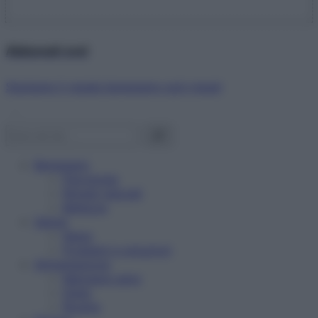
Abbonati ora!
Starbene ti regala benessere ogni mese!
Benessere
Psicologia
Rimedi naturali
Bellezza
Salute
News
Problemi e soluzioni
Alimentazione
Mangiare sano
Diete
Ricette