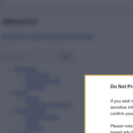
Abbonati ora!
Starbene ti regala benessere ogni mese!
Benessere
Psicologia
Rimedi naturali
Bellezza
Do Not Pr
Salute
News
If you wish 
Problemi e soluzioni
sensitive in
Alimentazione
confirm your
Mangiare sano
Diete
Please note
Ricette
based ads b