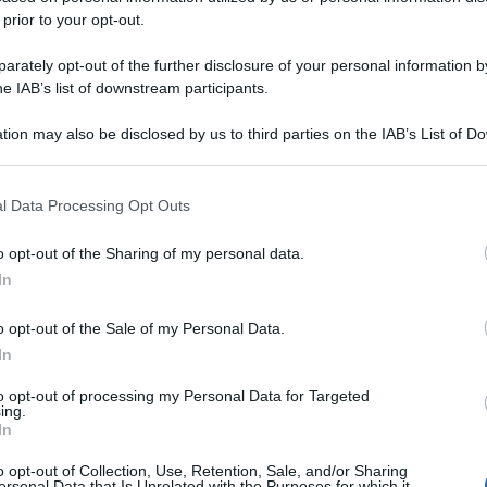
 prior to your opt-out.
rately opt-out of the further disclosure of your personal information by
he IAB’s list of downstream participants.
tion may also be disclosed by us to third parties on the IAB’s List of 
 that may further disclose it to other third parties.
 that this website/app uses one or more Google services and may gath
l Data Processing Opt Outs
including but not limited to your visit or usage behaviour. You may click 
 to Google and its third-party tags to use your data for below specifi
o opt-out of the Sharing of my personal data.
ogle consent section.
In
o opt-out of the Sale of my Personal Data.
In
to opt-out of processing my Personal Data for Targeted
ing.
In
o opt-out of Collection, Use, Retention, Sale, and/or Sharing
ersonal Data that Is Unrelated with the Purposes for which it