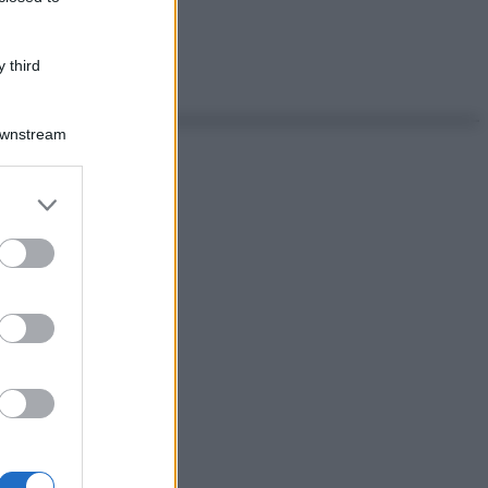
 third
Downstream
er and store
to grant or
ed purposes