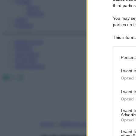
Fitness
third parties
Sport
Esercizi
You may sepa
Video
parties on t
Podcast
This informa
Medicina AZ
Participants
Farmaci
Calcolatori
Please note
Persona
Oroscopo
information 
Abbonamenti
deny consent
I want t
in below Go
Facebook
X
Instagram
Opted 
I want t
Opted 
I want 
Advertis
Opted 
Home
»
Medicina A-Z
I want t
of my P