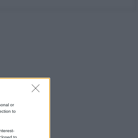
sonal or
ection to
nterest-
closed to