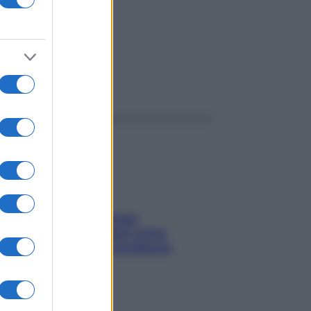
ggi anche
Capelli spezzati lungo
l’attaccatura? Scopri come
risolvere l’annoso problema