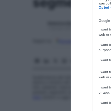
segmenti epa
was col
Opted 
Google 
Redazione Starbene
1 Gennaio 2025 – Lettura 1 minuto
I want t
web or d
Google
Discover
Fon
Seguici su
I want t
purpose
I want 
I want t
Suddivisione dei lobi del
fegato
in segmen
web or d
destra e sinistra del dotto
epatico
comun
lobi, essendo ciascun
segmento
servito d
I want t
passato
segmento anteriore
e
posteriore
or app.
lobo
sinistro e oggi dette anche
segmenti
I want t