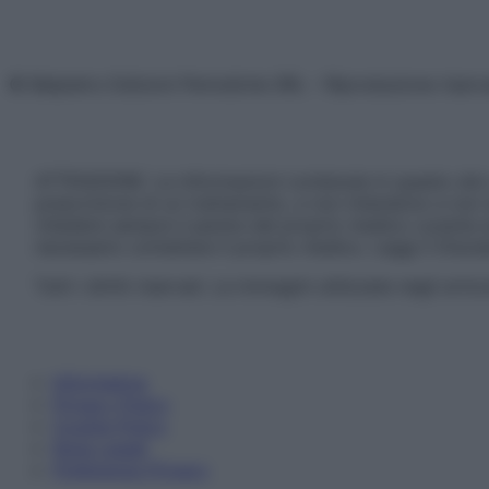
© Belpietro Edizioni Periodiche SRL – Riproduzione riser
ATTENZIONE: Le informazioni contenute in questo sito 
prescrizione di un trattamento, e non intendono e non 
chiedere sempre il parere del proprio medico curante e/o
necessario contattare il proprio medico. Leggi il Discl
Tutti i diritti riservati. Le immagini utilizzate negli ar
Informativa
Privacy Policy
Cookie Policy
Note Legali
Preferenze Privacy