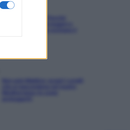
Fame dopo cena? Perché
succede e 6 snack leggeri e
appetitosi che non rovinano il
sonno
Non solo Maldive: scopri i coralli
che si nascondono nel nostro
Mediterraneo (e come
proteggerli)