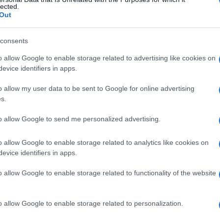
tici
lected.
Out
consents
Le
o allow Google to enable storage related to advertising like cookies on
evice identifiers in apps.
ti preferite
o allow my user data to be sent to Google for online advertising
s.
to allow Google to send me personalized advertising.
o allow Google to enable storage related to analytics like cookies on
ti, in accordo con le suddivisioni delle branche
evice identifiers in apps.
e,
vena porta
e
arteria
epatica dirette ai rispettivi
a molte branche del dotto e dei vasi, denominate in
o allow Google to enable storage related to functionality of the website
del
lobo
destro e
segmento mediale
e
laterale
del
 del
fegato
.
o allow Google to enable storage related to personalization.