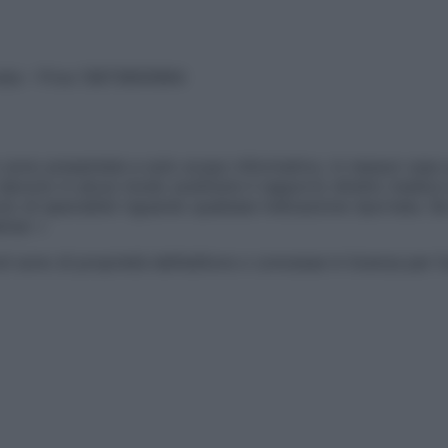
vata – P.Iva 13673600964
sono presentate a solo scopo informativo, in nessun caso p
devono in alcun modo sostituire il rapporto diretto medico-p
 di specialisti riguardo qualsiasi indicazione riportata. Se
aimer »
ticoli sono di proprietà dell’editore o concesse in licenza per 