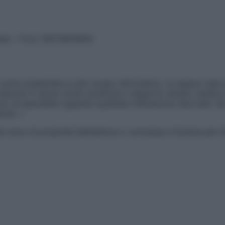
vata – P.Iva 13673600964
sono presentate a solo scopo informativo, in nessun caso p
devono in alcun modo sostituire il rapporto diretto medico-p
 di specialisti riguardo qualsiasi indicazione riportata. Se
aimer »
ticoli sono di proprietà dell’editore o concesse in licenza per 