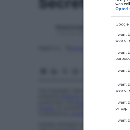
Secretina-cer
was col
Opted 
Google 
Redazione Starbene
1 Gennaio 2025 – Lettura 1 minuto
I want t
web or d
Google
Discover
Fon
Seguici su
I want t
purpose
I want 
I want t
Test impiegato nello studio della funziona
web or d
mediante
infusione
di
secretina
(0,5 U [un
posizionato una
sonda
duodenale per prele
I want t
volume
, la concentrazione in elettroliti, 
or app.
in lattoferrina,
proteina
non enzimatica che
I want t
L’esame citologico può evidenziare la pres