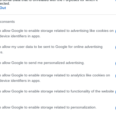
uleina , test alla
lected.
Out
consents
Le
o allow Google to enable storage related to advertising like cookies on
evice identifiers in apps.
ti preferite
o allow my user data to be sent to Google for online advertising
s.
to allow Google to send me personalized advertising.
o allow Google to enable storage related to analytics like cookies on
lità pancreatica. Consiste nello stimolare il pancreas
evice identifiers in apps.
ità] /kg l’ora) e ceruleina (75 ng/kg l’ora) dopo aver
vare il succo pancreatico, di cui si valutano il
o allow Google to enable storage related to functionality of the website
bicarbonati ed enzimi (
amilasi
,
lipasi
,
chimotripsina
) e
 aumenta in caso di pancreatite cronica.
o allow Google to enable storage related to personalization.
enza di cellule neoplastiche o parassiti (
giardiasi
). In