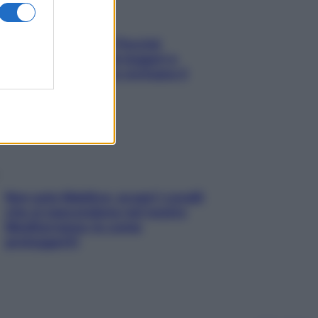
Fame dopo cena? Perché
succede e 6 snack leggeri e
appetitosi che non rovinano il
sonno
Non solo Maldive: scopri i coralli
che si nascondono nel nostro
Mediterraneo (e come
proteggerli)