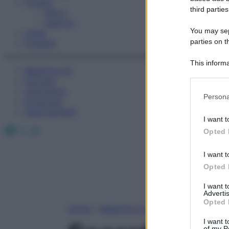
Fitness
third parties
Sport
Esercizi
You may sepa
Video
parties on t
Podcast
This informa
Medicina AZ
Participants
Farmaci
Calcolatori
Please note
Persona
Oroscopo
information 
Abbonamenti
deny consent
I want t
in below Go
Facebook
X
Instagram
Opted 
I want t
Opted 
I want 
Advertis
Opted 
Home
»
Medicina A-Z
I want t
of my P