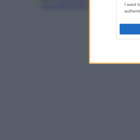
caso di
carcinoma
, il succo pancreatico 
I want t
carcinoembrionario
(CEA).
authenti