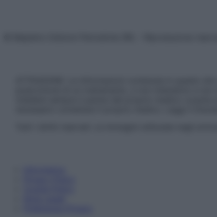
© Belpietro Edizioni Periodiche SRL – Riproduzione riser
ATTENZIONE: Le informazioni contenute in questo sito 
prescrizione di un trattamento, e non intendono e non 
chiedere sempre il parere del proprio medico curante e/o
necessario contattare il proprio medico. Leggi il Discl
Tutti i diritti riservati. Le immagini utilizzate negli ar
Informativa
Privacy Policy
Cookie Policy
Note Legali
Preferenze Privacy