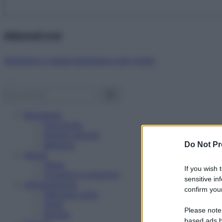
Abbonati ora!
Starbene ti regala benessere ogni mese!
Benessere
Psicologia
Rimedi naturali
Bellezza
Do Not Pr
Salute
News
If you wish 
Problemi e soluzioni
sensitive in
Alimentazione
confirm your
Mangiare sano
Diete
Please note
Ricette
based ads b