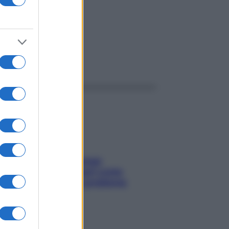
ggi anche
Capelli spezzati lungo
l’attaccatura? Scopri come
risolvere l’annoso problema