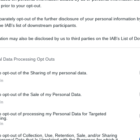
 prior to your opt-out.
rately opt-out of the further disclosure of your personal information by
he IAB’s list of downstream participants.
tion may also be disclosed by us to third parties on the IAB’s List of 
 that may further disclose it to other third parties.
 that this website/app uses one or more Google services and may gath
l Data Processing Opt Outs
including but not limited to your visit or usage behaviour. You may click 
 to Google and its third-party tags to use your data for below specifi
o opt-out of the Sharing of my personal data.
ogle consent section.
In
o opt-out of the Sale of my Personal Data.
In
to opt-out of processing my Personal Data for Targeted
ing.
In
o opt-out of Collection, Use, Retention, Sale, and/or Sharing
ersonal Data that Is Unrelated with the Purposes for which it