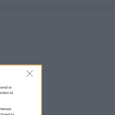
sonal or
ection to
nterest-
closed to