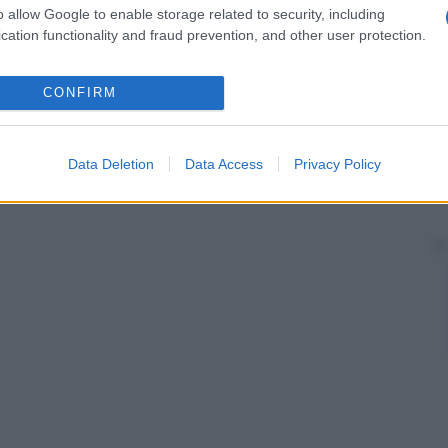
può presentare un’alta concentrazione di
antigene
o allow Google to enable storage related to security, including
cation functionality and fraud prevention, and other user protection.
CONFIRM
Data Deletion
Data Access
Privacy Policy