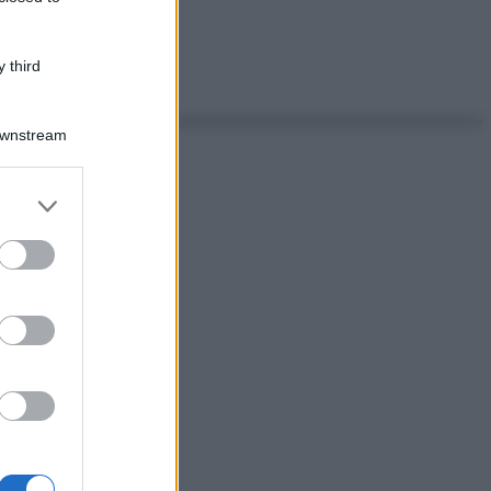
 third
Downstream
er and store
to grant or
ed purposes